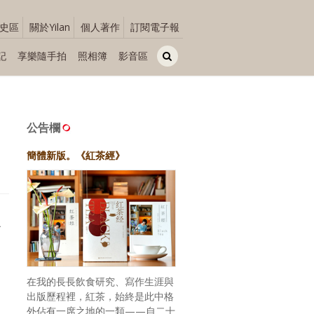
史區
關於Yilan
個人著作
訂閱電子報
記
享樂隨手拍
照相簿
影音區
公告欄
簡體新版。《紅茶經》
象
在我的長長飲食研究、寫作生涯與
出版歷程裡，紅茶，始終是此中格
外佔有一席之地的一類——自二十