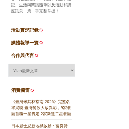
記、生活與閱讀隨筆以及活動和講
座訊息，第一手完整掌握！
活動實況記錄
媒體報導一覽
合作與代言
消費櫥窗
《臺灣米其林指南 2026》完整名
單揭曉 臺灣餐飲大放異彩，9家餐
廳首獲一星肯定 2家新進二星餐廳
日本威士忌新地標啟動：富良詩