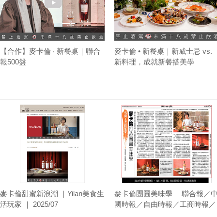
【合作】麥卡倫 ‧ 新餐桌｜聯合
麥卡倫 • 新餐桌｜新威士忌 vs.
報500盤
新料理，成就新餐搭美學
麥卡倫甜蜜新浪潮 ｜Yilan美食生
麥卡倫團圓美味學 ｜聯合報／
活玩家 ｜ 2025/07
國時報／自由時報／工商時報／
Esquire君子雜誌 ｜ 2024/11