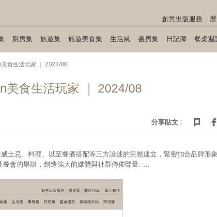
創意出版服務
歷
集
廚房集
旅遊集
旅遊美食集
生活風
書房集
日記簿
餐桌週
an美食生活玩家 ｜ 2024/08
an美食生活玩家 ｜ 2024/08
分享貼文 :
括威士忌、料理、以至餐酒搭配等三方論述的完整建立，緊密扣合品牌形
及餐會的舉辦，創造強大的媒體與社群傳佈聲量……