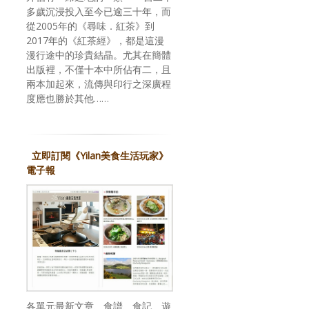
多歲沉浸投入至今已逾三十年，而
從2005年的《尋味．紅茶》到
2017年的《紅茶經》，都是這漫
漫行途中的珍貴結晶。尤其在簡體
出版裡，不僅十本中所佔有二，且
兩本加起來，流傳與印行之深廣程
度應也勝於其他……
立即訂閱《Yilan美食生活玩家》
電子報
各單元最新文章、食譜、食記、遊