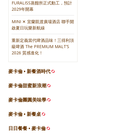
FURALISS蒸餾所正式動工，預計
2029年開幕
MINI ✕ 宜蘭凱渡廣場酒店 聯手開
啟夏日玩樂新航線
重新定義當代啤酒品味！三得利頂
級啤酒 The PREMIUM MALT’S
2026 質感進化！
麥卡倫 • 新餐酒時代
麥卡倫甜蜜新浪潮
麥卡倫團圓美味學
麥卡倫 • 新餐桌
日日餐餐 • 麥卡倫