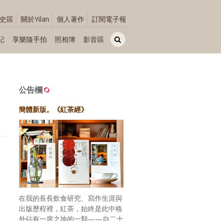
史區
關於Yilan
個人著作
訂閱電子報
記
享樂隨手拍
照相簿
影音區
公告欄
簡體新版。《紅茶經》
在我的長長飲食研究、寫作生涯與
出版歷程裡，紅茶，始終是此中格
外佔有一席之地的一類——自二十