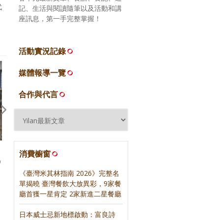
代
記、生活與閱讀隨筆以及活動和講
座訊息，第一手完整掌握！
活動實況記錄
媒體報導一覽
合作與代言
【論壇】500盤五年來，餐飲圈
【合作】麥卡倫甜蜜新浪潮
消費櫥窗
O
的變與不變｜聯合報500盤
合報500甜
《臺灣米其林指南 2026》完整名
單揭曉 臺灣餐飲大放異彩，9家餐
廳首獲一星肯定 2家新進二星餐廳
日本威士忌新地標啟動：富良詩