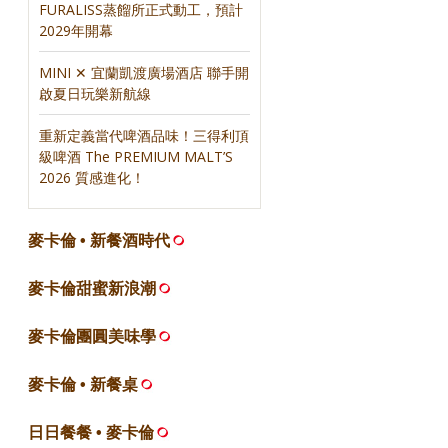
FURALISS蒸餾所正式動工，預計
2029年開幕
MINI ✕ 宜蘭凱渡廣場酒店 聯手開
啟夏日玩樂新航線
重新定義當代啤酒品味！三得利頂
級啤酒 The PREMIUM MALT’S
2026 質感進化！
麥卡倫 • 新餐酒時代
麥卡倫甜蜜新浪潮
麥卡倫團圓美味學
麥卡倫 • 新餐桌
日日餐餐 • 麥卡倫