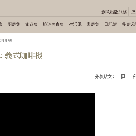
創意出版服務
歷
集
廚房集
旅遊集
旅遊美食集
生活風
書房集
日記簿
餐桌週
義式咖啡機
eco 義式咖啡機
分享貼文 :