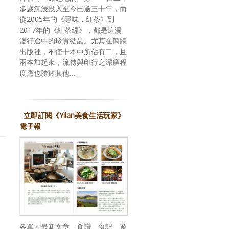
多歲沉浸投入至今已逾三十年，而
從2005年的《尋味．紅茶》到
2017年的《紅茶經》，都是這漫
漫行途中的珍貴結晶。尤其在簡體
出版裡，不僅十本中所佔有二，且
兩本加起來，流傳與印行之深廣程
度應也勝於其他……
立即訂閱《Yilan美食生活玩家》
電子報
各單元最新文章、食譜、食記、遊