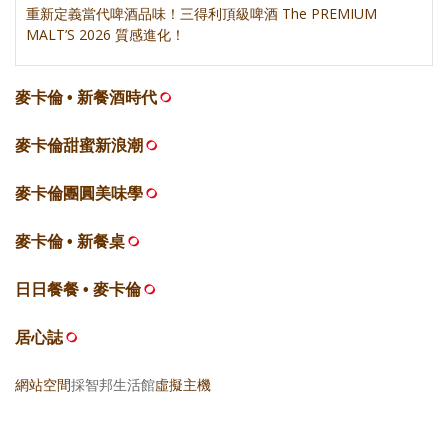
重新定義當代啤酒品味！三得利頂級啤酒 The PREMIUM
MALT’S 2026 質感進化！
麥卡倫 • 新餐酒時代
麥卡倫甜蜜新浪潮
麥卡倫團圓美味學
麥卡倫 • 新餐桌
日日餐餐 • 麥卡倫
居心誌
網站空間
採智邦生活館
虛擬主機