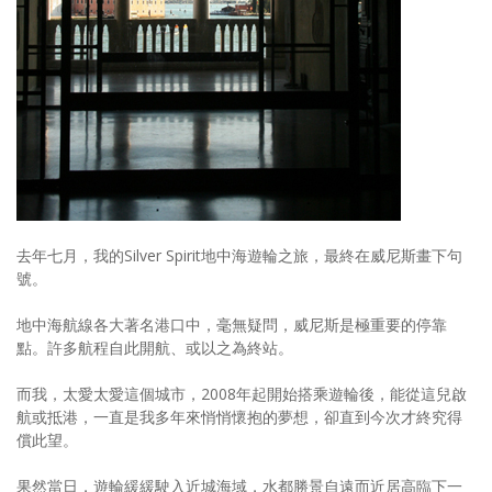
照相簿
影音區
創意出版服務
歷史區
關於Yilan
個人著作
去年七月，我的Silver Spirit地中海遊輪之旅，最終在威尼斯畫下句
號。
活動實況記錄
地中海航線各大著名港口中，毫無疑問，威尼斯是極重要的停靠
媒體報導一覽
點。許多航程自此開航、或以之為終站。
合作與代言
而我，太愛太愛這個城市，2008年起開始搭乘遊輪後，能從這兒啟
航或抵港，一直是我多年來悄悄懷抱的夢想，卻直到今次才終究得
訂閱電子報
償此望。
果然當日，遊輪緩緩駛入近城海域，水都勝景自遠而近居高臨下一