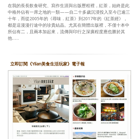
在我的長長飲食研究、寫作生涯與出版歷程裡，紅茶，始終是此
中格外佔有一席之地的一類——自二十多歲沉浸投入至今已逾三
十年，而從2005年的《尋味．紅茶》到2017年的《紅茶經》，
都是這漫漫行途中的珍貴結晶。尤其在簡體出版裡，不僅十本中
所佔有二，且兩本加起來，流傳與印行之深廣程度應也勝於其
他……
立即訂閱《Yilan美食生活玩家》電子報