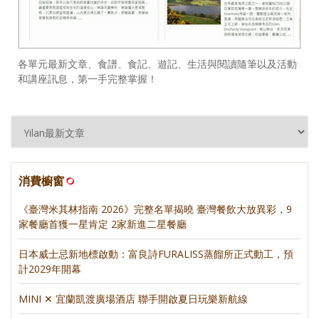
各單元最新文章、食譜、食記、遊記、生活與閱讀隨筆以及活動
和講座訊息，第一手完整掌握！
消費櫥窗
《臺灣米其林指南 2026》完整名單揭曉 臺灣餐飲大放異彩，9
家餐廳首獲一星肯定 2家新進二星餐廳
日本威士忌新地標啟動：富良詩FURALISS蒸餾所正式動工，預
計2029年開幕
MINI ✕ 宜蘭凱渡廣場酒店 聯手開啟夏日玩樂新航線