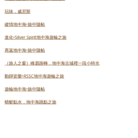
玩味，威尼斯
縱情地中海•旅中隨帖
進化•Silver Spirit地中海遊輪之旅
再返地中海•旅中隨帖
｛旅人之窗｝峰迴路轉，地中海古城裡一段小時光
動靜皆樂•RSSC地中海遊輪之旅
遊輪地中海•旅中隨帖
蜻蜓點水，地中海跳點之旅