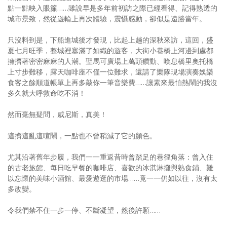
點一點映入眼簾……雖說早是多年前初訪之際已經看得、記得熟透的
城市景致，然從遊輪上再次體驗，震懾感動，卻似是遠勝當年。
只沒料到是，下船進城後才發現，比起上趟的深秋來訪，這回，盛
夏七月旺季，整城裡塞滿了如織的遊客，大街小巷橋上河邊到處都
擁擠著密密麻麻的人潮。聖馬可廣場上萬頭鑽動、嘆息橋里奧托橋
上寸步難移，露天咖啡座不僅一位難求，還請了樂隊現場演奏娛樂
食客之餘順道帳單上再多敲你一筆音樂費……讓素來最怕熱鬧的我沒
多久就大呼救命吃不消！
然而毫無疑問，威尼斯，真美！
這擠這亂這喧鬧，一點也不曾稍減了它的顏色。
尤其沿著舊年步履，我們一一重返昔時曾踏足的巷徑角落：曾入住
的古老旅館、每日吃早餐的咖啡店、喜歡的冰淇淋攤與熟食鋪、難
以忘懷的美味小酒館、最愛遊逛的市場……竟一一仍如以往，沒有太
多改變。
令我們禁不住一步一停、不斷凝望，然後許願……