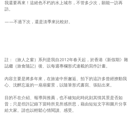
我還要再來！這絕色不朽的水上城市，不管多少次，願能一訪再
訪。
——不過下次，還是淡季來比較好。
註：｛旅人之窗｝系列是我自2012年春天起，於香港《新假期》雜
誌繼｛旅食隨記｝後、以每週專欄形式連載的寫作計畫。
內容主要是將多年來，在旅途中所邂逅、拍下的這許多曾經撩動我
心、沈醉忘返的一扇扇窗景，以隨筆形式書寫、張貼出來。
目的不在介紹、報導與推薦，也不確知此時此刻其情其景是否如
昔；只是些許記錄下當時所見所感所思，藉由短短文字和圖片分享
給大家。請也以輕鬆心情閱讀、感受。