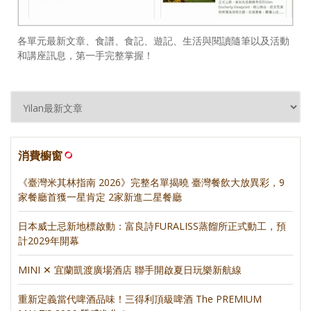
各單元最新文章、食譜、食記、遊記、生活與閱讀隨筆以及活動
和講座訊息，第一手完整掌握！
消費櫥窗
《臺灣米其林指南 2026》完整名單揭曉 臺灣餐飲大放異彩，9
家餐廳首獲一星肯定 2家新進二星餐廳
日本威士忌新地標啟動：富良詩FURALISS蒸餾所正式動工，預
計2029年開幕
MINI ✕ 宜蘭凱渡廣場酒店 聯手開啟夏日玩樂新航線
重新定義當代啤酒品味！三得利頂級啤酒 The PREMIUM