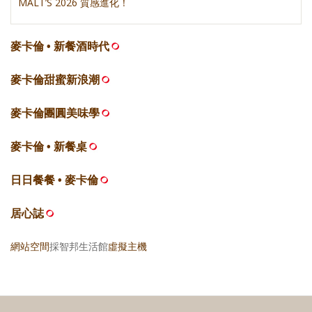
MALT’S 2026 質感進化！
麥卡倫 • 新餐酒時代
麥卡倫甜蜜新浪潮
麥卡倫團圓美味學
麥卡倫 • 新餐桌
日日餐餐 • 麥卡倫
居心誌
網站空間
採智邦生活館
虛擬主機