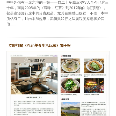
中格外佔有一席之地的一類——自二十多歲沉浸投入至今已逾三
十年，而從2005年的《尋味．紅茶》到2017年的《紅茶經》，
都是這漫漫行途中的珍貴結晶。尤其在簡體出版裡，不僅十本中
所佔有二，且兩本加起來，流傳與印行之深廣程度應也勝於其
他……
立即訂閱《Yilan美食生活玩家》電子報