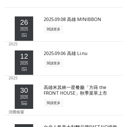
照相簿
影音區
2025.09.08 高雄 MINIBBON
26
閱讀更多
創意出版服務
2025
Oct
歷史區
2025
關於Yilan
2025.09.06 高雄 Li.nu
12
閱讀更多
2025
個人著作
Oct
活動實況記錄
2025
高雄米其林一星餐廳「方蒔 the
媒體報導一覽
30
FRONT HOUSE」秋季菜單上市
2025
合作與代言
閱讀更多
Sep
訂閱電子報
消費櫥窗