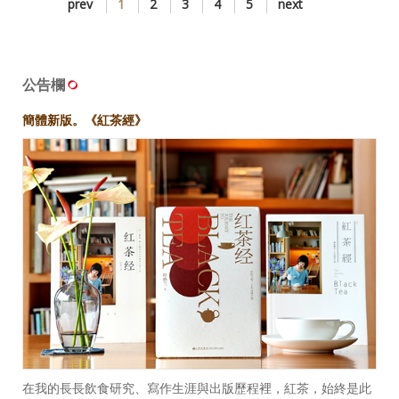
prev
1
2
3
4
5
next
公告欄
簡體新版。《紅茶經》
在我的長長飲食研究、寫作生涯與出版歷程裡，紅茶，始終是此