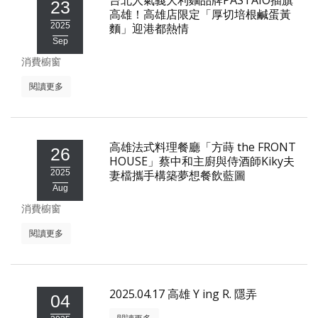
台北人氣義大利麵品牌PASTAIO插旗
23
高雄！高雄店限定「厚切培根鹹蛋黃
2025
麵」迎港都熱情
Sep
消費櫥窗
閱讀更多
高雄法式料理餐廳「方蒔 the FRONT
26
HOUSE」蔡中和主廚與侍酒師Kiky夫
2025
妻檔攜手構築夢想餐飲藍圖
Aug
消費櫥窗
閱讀更多
2025.04.17 高雄 Y ing R. 隱弄
04