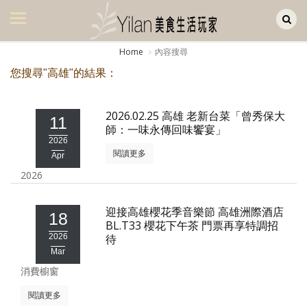
Yilan作品區
美食集
Home
內容搜尋
美飲集
您搜尋"高雄"的結果：
廚房集
2026.02.25 高雄 老新台菜「曾秀保大
11
旅遊集
師：一味永傳回味饗宴」
2026
旅遊美食集
閱讀更多
Apr
2026
生活風
書房集
迎接高雄櫻花季音樂節 高雄洲際酒店
18
BL.T33 櫻花下午茶 門票再享特調招
日記簿
2026
待
Mar
餐桌週記
消費櫥窗
享樂隨手拍
閱讀更多