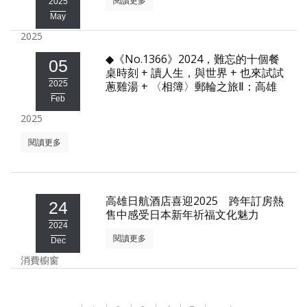
閱讀更多
2025
May
2025
◆《No.1366》2024，難忘的十個餐
05
桌時刻 + 讀人生，與世界 + 也來試試
2025
蔥雞湯 + 〈相簿〉郵輪之旅Ⅱ：高雄
Feb
2025
閱讀更多
高雄日航酒店喜迎2025 跨年訂房熱
24
售中感受日本新年祈福文化魅力
2024
閱讀更多
Dec
消費櫥窗