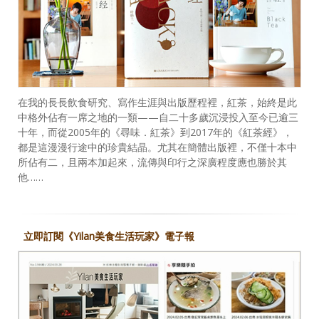
在我的長長飲食研究、寫作生涯與出版歷程裡，紅茶，始終是此
中格外佔有一席之地的一類——自二十多歲沉浸投入至今已逾三
十年，而從2005年的《尋味．紅茶》到2017年的《紅茶經》，
都是這漫漫行途中的珍貴結晶。尤其在簡體出版裡，不僅十本中
所佔有二，且兩本加起來，流傳與印行之深廣程度應也勝於其
他……
立即訂閱《Yilan美食生活玩家》電子報