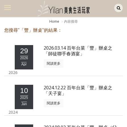
Yilan作品區
美食集
Home
內容搜尋
美飲集
您搜尋"「豐」辦桌"的結果：
廚房集
2026.03.14 百年台菜「豐」辦桌之
29
旅遊集
「師徒聯手春酒宴」
2026
旅遊美食集
閱讀更多
Apr
2026
生活風
書房集
2024.12.22 百年台菜「豐」辦桌之
10
「天子宴」
日記簿
2025
閱讀更多
Jan
餐桌週記
2024
享樂隨手拍