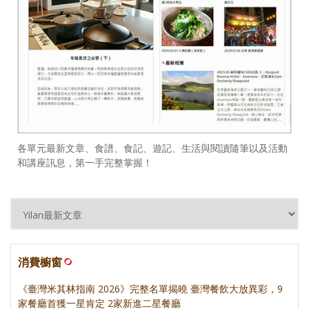
各單元最新文章、食譜、食記、遊記、生活與閱讀隨筆以及活動
和講座訊息，第一手完整掌握！
消費櫥窗
《臺灣米其林指南 2026》完整名單揭曉 臺灣餐飲大放異彩，9
家餐廳首獲一星肯定 2家新進二星餐廳