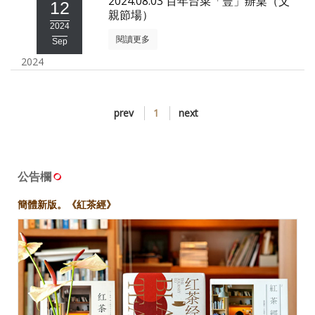
2024.08.03 百年台菜「豐」辦桌（父
12
親節場）
照相簿
2024
閱讀更多
Sep
影音區
2024
創意出版服務
歷史區
prev
1
next
關於Yilan
個人著作
公告欄
活動實況記錄
簡體新版。《紅茶經》
媒體報導一覽
合作與代言
訂閱電子報