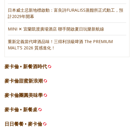
日本威士忌新地標啟動：富良詩FURALISS蒸餾所正式動工，預
計2029年開幕
MINI ✕ 宜蘭凱渡廣場酒店 聯手開啟夏日玩樂新航線
重新定義當代啤酒品味！三得利頂級啤酒 The PREMIUM
MALT’S 2026 質感進化！
麥卡倫 • 新餐酒時代
麥卡倫甜蜜新浪潮
麥卡倫團圓美味學
麥卡倫 • 新餐桌
日日餐餐 • 麥卡倫