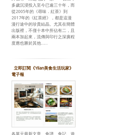
多歲沉浸投入至今已逾三十年，而
從2005年的《尋味．紅茶》到
2017年的《紅茶經》，都是這漫
漫行途中的珍貴結晶。尤其在簡體
出版裡，不僅十本中所佔有二，且
兩本加起來，流傳與印行之深廣程
度應也勝於其他……
立即訂閱《Yilan美食生活玩家》
電子報
各單元最新文章、食譜、食記、遊