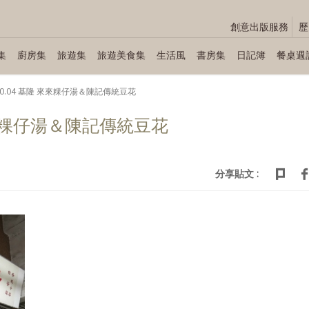
創意出版服務
歷
集
廚房集
旅遊集
旅遊美食集
生活風
書房集
日記簿
餐桌週
.10.04 基隆 來來粿仔湯＆陳記傳統豆花
 來來粿仔湯＆陳記傳統豆花
分享貼文 :