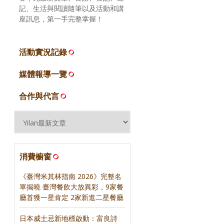
記、生活與閱讀隨筆以及活動和講
座訊息，第一手完整掌握！
活動實況記錄
媒體報導一覽
合作與代言
消費櫥窗
《臺灣米其林指南 2026》完整名
單揭曉 臺灣餐飲大放異彩，9家餐
廳首獲一星肯定 2家新進二星餐廳
日本威士忌新地標啟動：富良詩