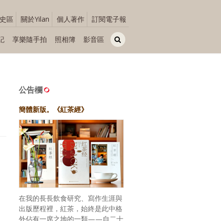
史區
關於Yilan
個人著作
訂閱電子報
記
享樂隨手拍
照相簿
影音區
公告欄
簡體新版。《紅茶經》
在我的長長飲食研究、寫作生涯與
出版歷程裡，紅茶，始終是此中格
外佔有一席之地的一類——自二十