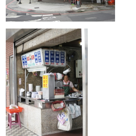
照相簿
影音區
創意出版服務
歷史區
關於Yilan
個人著作
活動實況記錄
媒體報導一覽
合作與代言
訂閱電子報