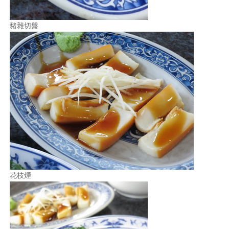
豬雜切盤
花枝煙