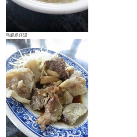
豬腸粿仔湯