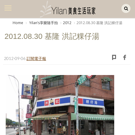
Yilan作品區
美食集
Home
Yilanʼs享樂隨手拍
2012
2012.08.30 基隆 洪記粿仔湯
美飲集
2012.08.30 基隆 洪記粿仔湯
廚房集
旅遊集
2012-09-06
訂閱電子報
旅遊美食集
生活風
書房集
日記簿
餐桌週記
享樂隨手拍