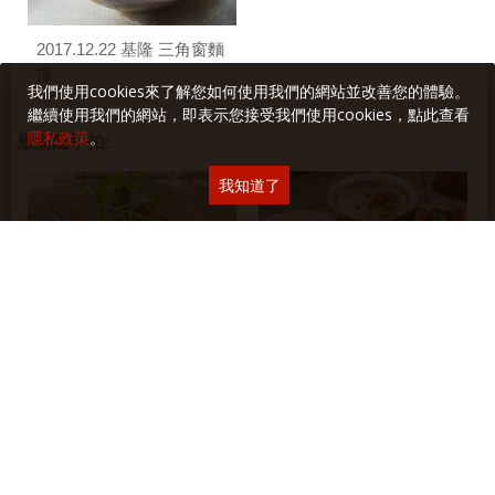
2017.12.22 基隆 三角窗麵
擔
我們使用cookies來了解您如何使用我們的網站並改善您的體驗。
繼續使用我們的網站，即表示您接受我們使用cookies，點此查看
隱私政策
。
最新隨手拍:
我知道了
2026.06.23 旨醞鐵板料理
2026.06.26 永富魚丸店
X 格蘭菲迪餐酒饗宴
公告欄
簡體新版。《紅茶經》