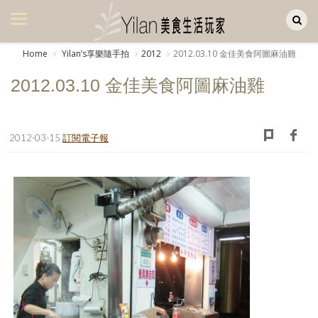
Yilan作品區
美食集
Home
Yilanʼs享樂隨手拍
2012
2012.03.10 金佳美食阿圖麻油雞
美飲集
2012.03.10 金佳美食阿圖麻油雞
廚房集
旅遊集
2012-03-15
訂閱電子報
旅遊美食集
生活風
書房集
日記簿
餐桌週記
享樂隨手拍