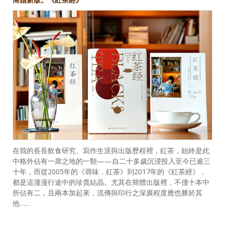
在我的長長飲食研究、寫作生涯與出版歷程裡，紅茶，始終是此
中格外佔有一席之地的一類——自二十多歲沉浸投入至今已逾三
十年，而從2005年的《尋味．紅茶》到2017年的《紅茶經》，
都是這漫漫行途中的珍貴結晶。尤其在簡體出版裡，不僅十本中
所佔有二，且兩本加起來，流傳與印行之深廣程度應也勝於其
他……