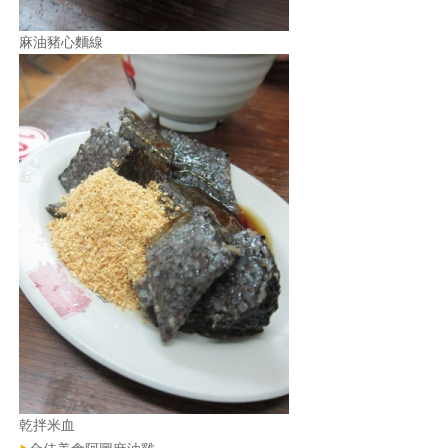
麻油豬心麵線
乾拌米血