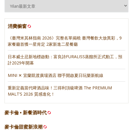
消費櫥窗
《臺灣米其林指南 2026》完整名單揭曉 臺灣餐飲大放異彩，9
家餐廳首獲一星肯定 2家新進二星餐廳
日本威士忌新地標啟動：富良詩FURALISS蒸餾所正式動工，預
計2029年開幕
MINI ✕ 宜蘭凱渡廣場酒店 聯手開啟夏日玩樂新航線
重新定義當代啤酒品味！三得利頂級啤酒 The PREMIUM
MALT’S 2026 質感進化！
麥卡倫 • 新餐酒時代
麥卡倫甜蜜新浪潮