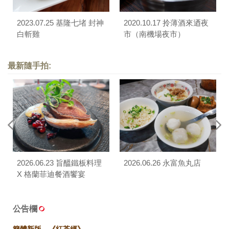
2023.07.25 基隆七堵 封神
2020.10.17 拎薄酒來迺夜
白斬雞
市（南機場夜市）
最新隨手拍:
2026.06.23 旨醞鐵板料理
2026.06.26 永富魚丸店
X 格蘭菲迪餐酒饗宴
公告欄
簡體新版。《紅茶經》