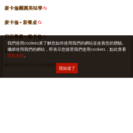
麥卡倫團圓美味學
麥卡倫 • 新餐桌
日日餐餐 • 麥卡倫
我們使用cookies來了解您如何使用我們的網站並改善您的體驗。
繼續使用我們的網站，即表示您接受我們使用cookies，點此查看
居心誌
隱私政策
。
網站空間
採智邦生活館
虛擬主機
我知道了
關於本站
∣
隱私權保護
∣
廣告與合作
∣
聯絡我們
Copyright © 2018 Yilan美食生活玩家 版權所有 未經授權禁止轉貼或節錄