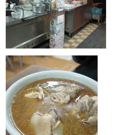
照相簿
影音區
創意出版服務
歷史區
關於Yilan
個人著作
活動實況記錄
媒體報導一覽
合作與代言
訂閱電子報