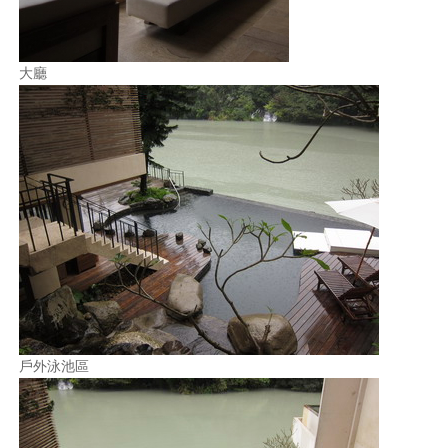
大廳
戶外泳池區