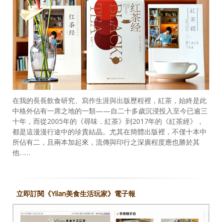
在我的長長飲食研究、寫作生涯與出版歷程裡，紅茶，始終是此
中格外佔有一席之地的一類——自二十多歲沉浸投入至今已逾三
十年，而從2005年的《尋味．紅茶》到2017年的《紅茶經》，
都是這漫漫行途中的珍貴結晶。尤其在簡體出版裡，不僅十本中
所佔有二，且兩本加起來，流傳與印行之深廣程度應也勝於其
他……
立即訂閱《Yilan美食生活玩家》電子報