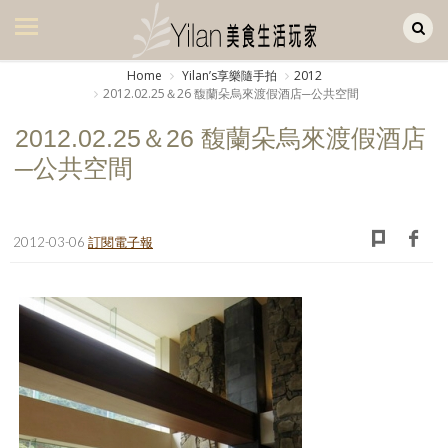
Yilan作品區
美食集
Home
Yilanʼs享樂隨手拍
2012
2012.02.25＆26 馥蘭朵烏來渡假酒店─公共空間
美飲集
2012.02.25＆26 馥蘭朵烏來渡假酒店
廚房集
─公共空間
旅遊集
旅遊美食集
2012-03-06
訂閱電子報
生活風
書房集
日記簿
餐桌週記
享樂隨手拍