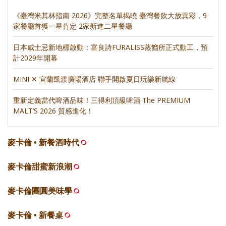
《臺灣米其林指南 2026》完整名單揭曉 臺灣餐飲大放異彩，9
家餐廳首獲一星肯定 2家新進二星餐廳
日本威士忌新地標啟動：富良詩FURALISS蒸餾所正式動工，預
計2029年開幕
MINI ✕ 宜蘭凱渡廣場酒店 聯手開啟夏日玩樂新航線
重新定義當代啤酒品味！三得利頂級啤酒 The PREMIUM
MALT’S 2026 質感進化！
麥卡倫 • 新餐酒時代
麥卡倫甜蜜新浪潮
麥卡倫團圓美味學
麥卡倫 • 新餐桌