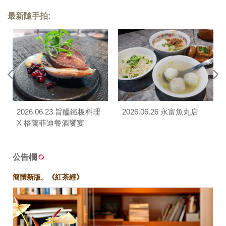
最新隨手拍:
2026.06.23 旨醞鐵板料理
2026.06.26 永富魚丸店
X 格蘭菲迪餐酒饗宴
公告欄
簡體新版。《紅茶經》