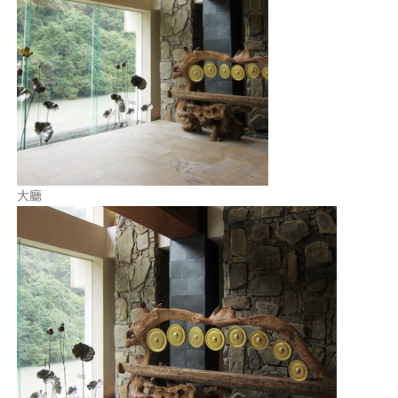
照相簿
影音區
創意出版服務
歷史區
關於Yilan
大廳
個人著作
活動實況記錄
媒體報導一覽
合作與代言
訂閱電子報