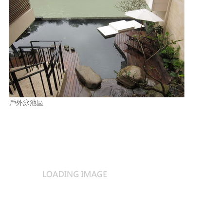
戶外泳池區