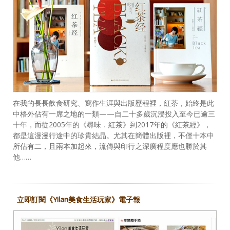
在我的長長飲食研究、寫作生涯與出版歷程裡，紅茶，始終是此
中格外佔有一席之地的一類——自二十多歲沉浸投入至今已逾三
十年，而從2005年的《尋味．紅茶》到2017年的《紅茶經》，
都是這漫漫行途中的珍貴結晶。尤其在簡體出版裡，不僅十本中
所佔有二，且兩本加起來，流傳與印行之深廣程度應也勝於其
他……
立即訂閱《Yilan美食生活玩家》電子報