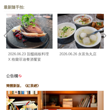
最新隨手拍:
2026.06.23 旨醞鐵板料理
2026.06.26 永富魚丸店
X 格蘭菲迪餐酒饗宴
公告欄
簡體新版。《紅茶經》