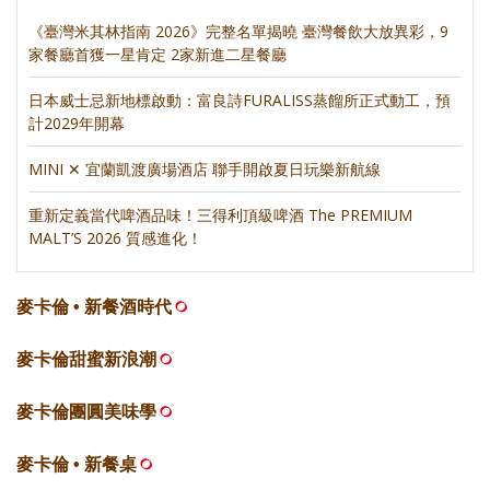
《臺灣米其林指南 2026》完整名單揭曉 臺灣餐飲大放異彩，9
家餐廳首獲一星肯定 2家新進二星餐廳
日本威士忌新地標啟動：富良詩FURALISS蒸餾所正式動工，預
計2029年開幕
MINI ✕ 宜蘭凱渡廣場酒店 聯手開啟夏日玩樂新航線
重新定義當代啤酒品味！三得利頂級啤酒 The PREMIUM
MALT’S 2026 質感進化！
麥卡倫 • 新餐酒時代
麥卡倫甜蜜新浪潮
麥卡倫團圓美味學
麥卡倫 • 新餐桌