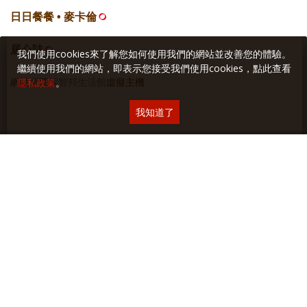
日日餐餐 • 麥卡倫
居心誌
我們使用cookies來了解您如何使用我們的網站並改善您的體驗。
繼續使用我們的網站，即表示您接受我們使用cookies，點此查看
網站空間
採智邦生活館
虛擬主機
隱私政策
。
我知道了
關於本站
∣
隱私權保護
∣
廣告與合作
∣
聯絡我們
Copyright © 2018 Yilan美食生活玩家 版權所有 未經授權禁止轉貼或節錄