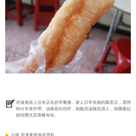
府連東路上沒有店名的早餐攤，家人日常依賴的鄰里店，晨間
時分常來外帶。油條當街現炸，鍋氣四溢極是誘人，熱騰騰起
鍋現嚐尤其香酥有味。
台南 府連東路無名早點