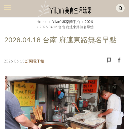
Yilan作品區
美食集
Home
Yilanʼs享樂隨手拍
2026
2026.04.16 台南 府連東路無名早點
美飲集
2026.04.16 台南 府連東路無名早點
廚房集
旅遊集
2026-06-13
訂閱電子報
旅遊美食集
生活風
書房集
日記簿
餐桌週記
享樂隨手拍