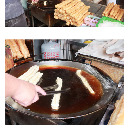
照相簿
影音區
創意出版服務
歷史區
關於Yilan
個人著作
活動實況記錄
媒體報導一覽
合作與代言
訂閱電子報