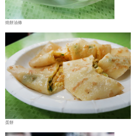
燒餅油條
蛋餅