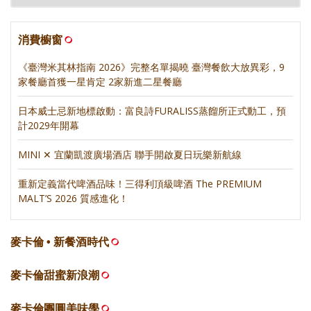
消費櫥窗
《臺灣米其林指南 2026》完整名單揭曉 臺灣餐飲大放異彩，9
家餐廳首獲一星肯定 2家新進二星餐廳
日本威士忌新地標啟動：富良詩FURALISS蒸餾所正式動工，預
計2029年開幕
MINI ✕ 宜蘭凱渡廣場酒店 聯手開啟夏日玩樂新航線
重新定義當代啤酒品味！三得利頂級啤酒 The PREMIUM
MALT’S 2026 質感進化！
麥卡倫 • 新餐酒時代
麥卡倫甜蜜新浪潮
麥卡倫團圓美味學