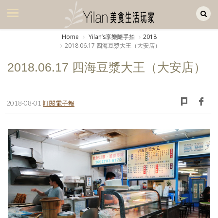
Yilan作品區
美食集
Home
Yilanʼs享樂隨手拍
2018
2018.06.17 四海豆漿大王（大安店）
美飲集
2018.06.17 四海豆漿大王（大安店）
廚房集
旅遊集
2018-08-01
訂閱電子報
旅遊美食集
生活風
書房集
日記簿
餐桌週記
享樂隨手拍