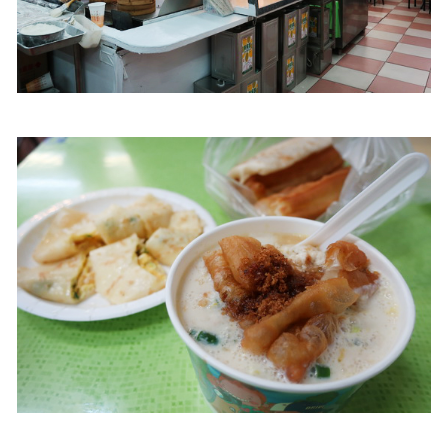
照相簿
影音區
創意出版服務
歷史區
關於Yilan
個人著作
活動實況記錄
媒體報導一覽
合作與代言
訂閱電子報