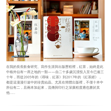
在我的長長飲食研究、寫作生涯與出版歷程裡，紅茶，始終是此
中格外佔有一席之地的一類——自二十多歲沉浸投入至今已逾三
十年，而從2005年的《尋味．紅茶》到2017年的《紅茶經》，
都是這漫漫行途中的珍貴結晶。尤其在簡體出版裡，不僅十本中
所佔有二，且兩本加起來，流傳與印行之深廣程度應也勝於其
他……