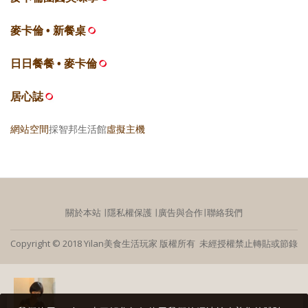
麥卡倫 • 新餐桌
日日餐餐 • 麥卡倫
居心誌
網站空間
採智邦生活館
虛擬主機
關於本站
∣
隱私權保護
∣
廣告與合作
∣
聯絡我們
Copyright © 2018 Yilan美食生活玩家 版權所有 未經授權禁止轉貼或節錄