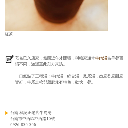
紅茶
慕名已久店家，然因近午才開張，與咱家通常
牛肉湯
當早餐習
慣不同，遂遲至此刻方來訪。
一口氣點了三種湯：牛肉湯、綜合湯、鳳尾湯，嫩度香度甜度
皆好，牛尾之軟郁脂腴尤有特色，歡快一餐。
台南 樑記正老店牛肉湯
台南市中西區郡西路10號
0926-830-306