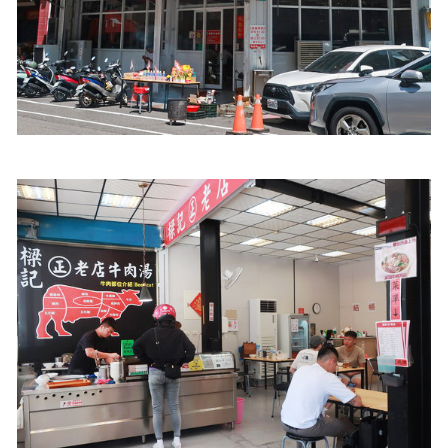
照相簿
影音區
創意出版服務
歷史區
關於Yilan
個人著作
活動實況記錄
媒體報導一覽
合作與代言
訂閱電子報