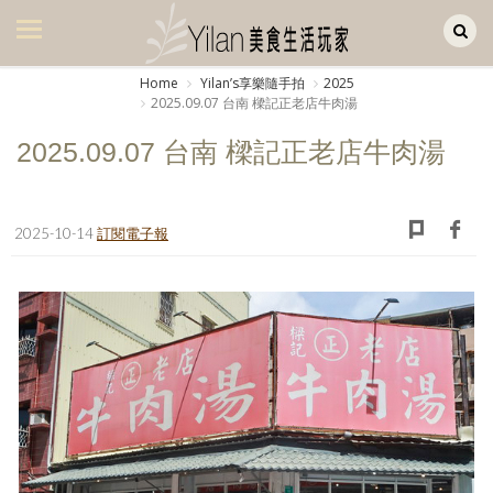
Yilan作品區
美食集
Home
Yilanʼs享樂隨手拍
2025
2025.09.07 台南 樑記正老店牛肉湯
美飲集
2025.09.07 台南 樑記正老店牛肉湯
廚房集
旅遊集
2025-10-14
訂閱電子報
旅遊美食集
生活風
書房集
日記簿
餐桌週記
享樂隨手拍