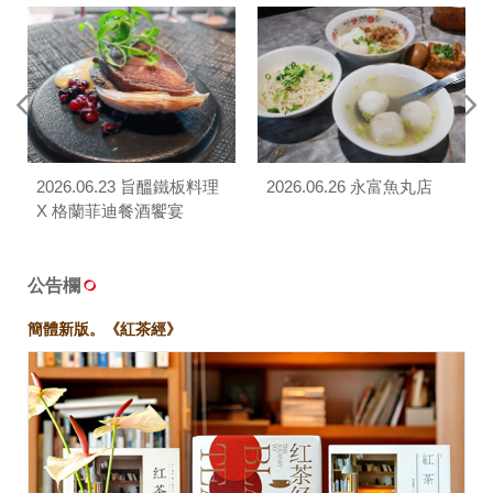
2026.06.23 旨醞鐵板料理
2026.06.26 永富魚丸店
X 格蘭菲迪餐酒饗宴
公告欄
簡體新版。《紅茶經》