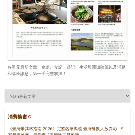
各單元最新文章、食譜、食記、遊記、生活與閱讀隨筆以及活動
和講座訊息，第一手完整掌握！
消費櫥窗
《臺灣米其林指南 2026》完整名單揭曉 臺灣餐飲大放異彩，9
家餐廳首獲一星肯定 2家新進二星餐廳