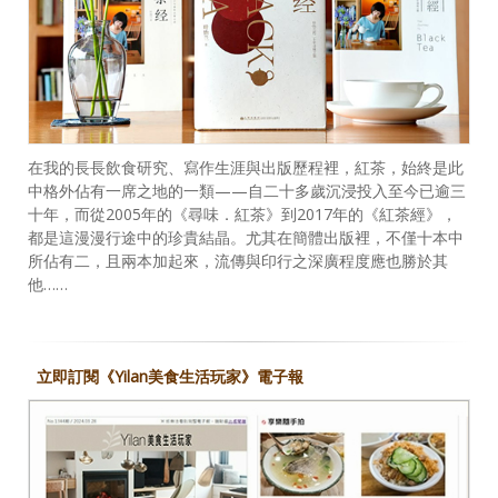
在我的長長飲食研究、寫作生涯與出版歷程裡，紅茶，始終是此
中格外佔有一席之地的一類——自二十多歲沉浸投入至今已逾三
十年，而從2005年的《尋味．紅茶》到2017年的《紅茶經》，
都是這漫漫行途中的珍貴結晶。尤其在簡體出版裡，不僅十本中
所佔有二，且兩本加起來，流傳與印行之深廣程度應也勝於其
他……
立即訂閱《Yilan美食生活玩家》電子報