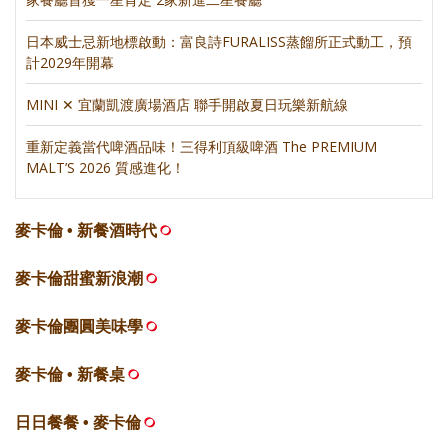
日本威士忌新地標啟動：富良詩FURALISS蒸餾所正式動工，預
計2029年開幕
MINI ✕ 宜蘭凱渡廣場酒店 聯手開啟夏日玩樂新航線
重新定義當代啤酒品味！三得利頂級啤酒 The PREMIUM
MALT’S 2026 質感進化！
麥卡倫 • 新餐酒時代
麥卡倫甜蜜新浪潮
麥卡倫團圓美味學
麥卡倫 • 新餐桌
日日餐餐 • 麥卡倫