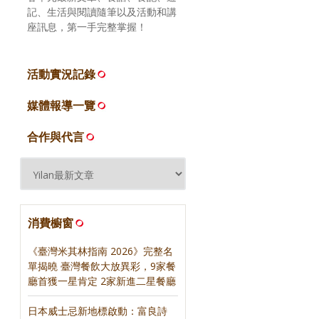
記、生活與閱讀隨筆以及活動和講
座訊息，第一手完整掌握！
活動實況記錄
媒體報導一覽
合作與代言
消費櫥窗
《臺灣米其林指南 2026》完整名
單揭曉 臺灣餐飲大放異彩，9家餐
廳首獲一星肯定 2家新進二星餐廳
日本威士忌新地標啟動：富良詩