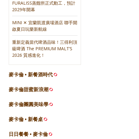
FURALISS蒸餾所正式動工，預計
2029年開幕
MINI ✕ 宜蘭凱渡廣場酒店 聯手開
啟夏日玩樂新航線
重新定義當代啤酒品味！三得利頂
級啤酒 The PREMIUM MALT’S
2026 質感進化！
麥卡倫 • 新餐酒時代
麥卡倫甜蜜新浪潮
麥卡倫團圓美味學
麥卡倫 • 新餐桌
日日餐餐 • 麥卡倫