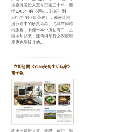
多歲沉浸投入至今已逾三十年，而
從2005年的《尋味．紅茶》到
2017年的《紅茶經》，都是這漫
漫行途中的珍貴結晶。尤其在簡體
出版裡，不僅十本中所佔有二，且
兩本加起來，流傳與印行之深廣程
度應也勝於其他……
立即訂閱《Yilan美食生活玩家》
電子報
各單元最新文章、食譜、食記、遊