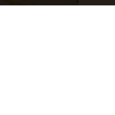
般滿溢著濃濃黑麻油、薑與酒香的禦寒料理美學，會否只有咱台灣人才懂