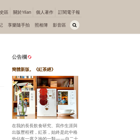
史區
關於Yilan
個人著作
訂閱電子報
記
享樂隨手拍
照相簿
影音區
公告欄
簡體新版。《紅茶經》
在我的長長飲食研究、寫作生涯與
出版歷程裡，紅茶，始終是此中格
外佔有一席之地的一類——自二十