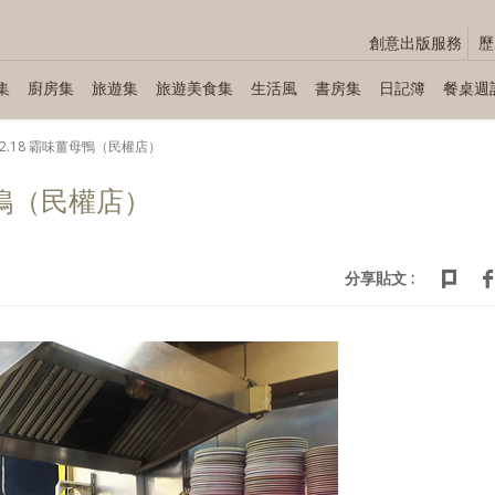
創意出版服務
歷
集
廚房集
旅遊集
旅遊美食集
生活風
書房集
日記簿
餐桌週
.02.18 霸味薑母鴨（民權店）
薑母鴨（民權店）
分享貼文 :