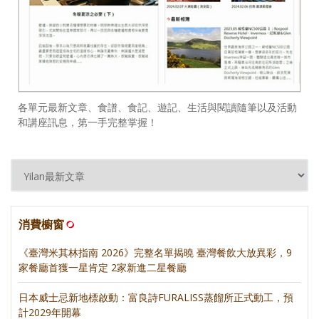
各單元最新文章、食譜、食記、遊記、生活與閱讀隨筆以及活動
和講座訊息，第一手完整掌握！
消費櫥窗
《臺灣米其林指南 2026》完整名單揭曉 臺灣餐飲大放異彩，9
家餐廳首獲一星肯定 2家新進二星餐廳
日本威士忌新地標啟動：富良詩FURALISS蒸餾所正式動工，預
計2029年開幕