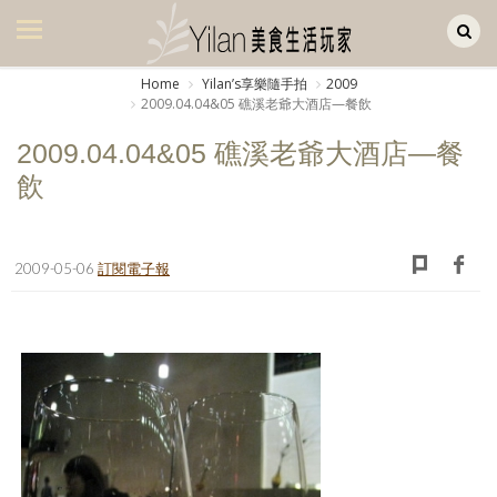
Yilan作品區
美食集
Home
Yilanʼs享樂隨手拍
2009
2009.04.04&05 礁溪老爺大酒店—餐飲
美飲集
2009.04.04&05 礁溪老爺大酒店—餐
廚房集
飲
旅遊集
旅遊美食集
2009-05-06
訂閱電子報
生活風
書房集
日記簿
餐桌週記
享樂隨手拍