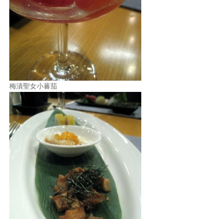
梅漬聖女小蕃茄