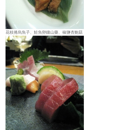
花枝捲烏魚子、鮭魚卵鑲山藥、椒鹽杏鮑菇