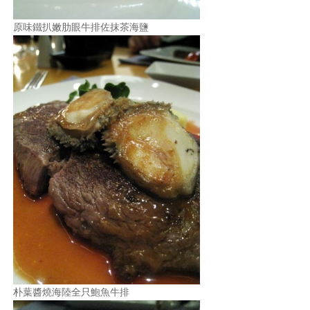
原味鐵扒嫩肋眼牛排佐抹茶海鹽
朴葉醬燒海陸全只鮑魚牛排