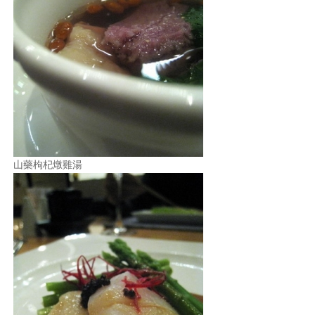
山藥枸杞燉雞湯