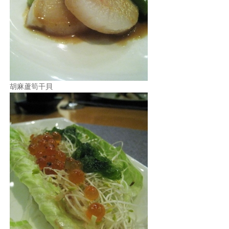
胡麻蘆筍干貝