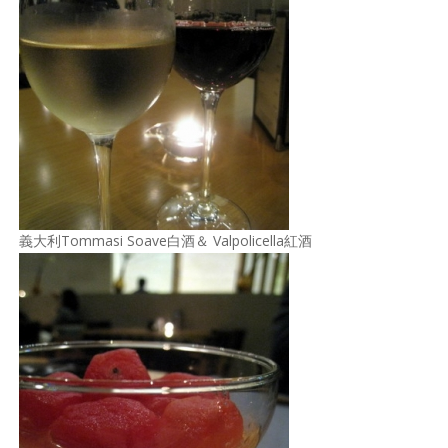
照相簿
影音區
創意出版服務
歷史區
關於Yilan
個人著作
義大利Tommasi Soave白酒＆ Valpolicella紅酒
活動實況記錄
媒體報導一覽
合作與代言
訂閱電子報