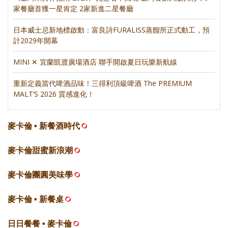
家餐廳首獲一星肯定 2家新進二星餐廳
日本威士忌新地標啟動：富良詩FURALISS蒸餾所正式動工，預
計2029年開幕
MINI ✕ 宜蘭凱渡廣場酒店 聯手開啟夏日玩樂新航線
重新定義當代啤酒品味！三得利頂級啤酒 The PREMIUM
MALT’S 2026 質感進化！
麥卡倫 • 新餐酒時代
麥卡倫甜蜜新浪潮
麥卡倫團圓美味學
麥卡倫 • 新餐桌
日日餐餐 • 麥卡倫