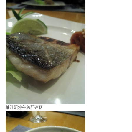
柚汁照燒午魚配蓮藕