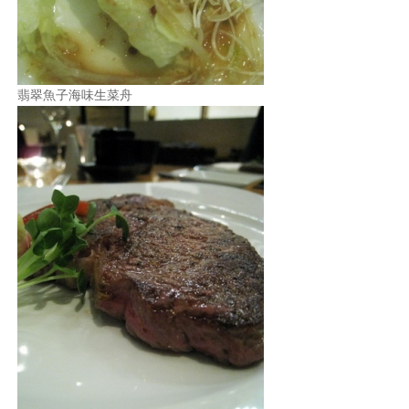
翡翠魚子海味生菜舟