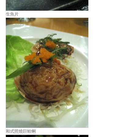
生魚片
和式照燒巨蛤蜊