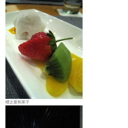
櫻之栗和果子