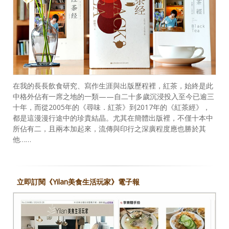
在我的長長飲食研究、寫作生涯與出版歷程裡，紅茶，始終是此
中格外佔有一席之地的一類——自二十多歲沉浸投入至今已逾三
十年，而從2005年的《尋味．紅茶》到2017年的《紅茶經》，
都是這漫漫行途中的珍貴結晶。尤其在簡體出版裡，不僅十本中
所佔有二，且兩本加起來，流傳與印行之深廣程度應也勝於其
他……
立即訂閱《Yilan美食生活玩家》電子報