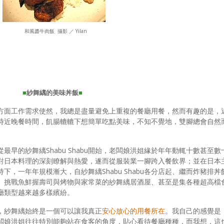
和風醬牛肉飯
攝影 ／
Yilan
■
紗舞縭的美味丼飯
■
方面工作需求使然，我總是盡量避免上重複的餐廳用餐，然而有趣的是，
時近晚餐時間，飢腸轆轆下想簡單吃點美味，不知不覺地，雙腳總會自然
早的紗舞縭Shabu Shabu開始，老闆娘洪姐緣於年年動輒十數甚至數
對日本料理的深刻瞭解與熱愛，遂而從服裝業一腳跨入餐飲界；並在日本
，一年年規模漸大，自紗舞縭Shabu Shabu各分店起、繼而炸豬排丼
、挑戰魚鮮握壽司與烤物與家常菜的紗舞縭居酒屋、甚至是集各種超高檔
廳類型越來越多樣繽紛。
，紗舞縭始終是一個可以讓我真正
安心放心的用餐所在
。我自己的感覺是
闆娘洪姐往往特別能夠站在食客的角度，貼心看待餐廳種種，而我想，這