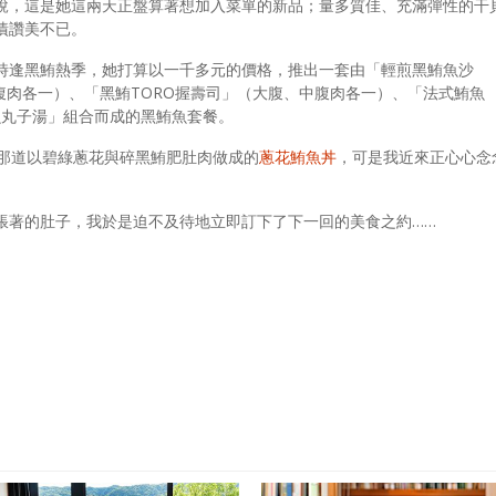
說，這是她這兩天正盤算著想加入菜單的新品；量多質佳、充滿彈性的干
嘖讚美不已。
時逢黑鮪熱季，她打算以一千多元的價格，推出一套由「輕煎黑鮪魚沙
腹肉各一）、「黑鮪TORO握壽司」（大腹、中腹肉各一）、「法式鮪魚
鮪魚丸子湯」組合而成的黑鮪魚套餐。
那道以碧綠蔥花與碎黑鮪肥肚肉做成的
蔥花鮪魚丼
，可是我近來正心心念
脹著的肚子，我於是迫不及待地立即訂下了下一回的美食之約……