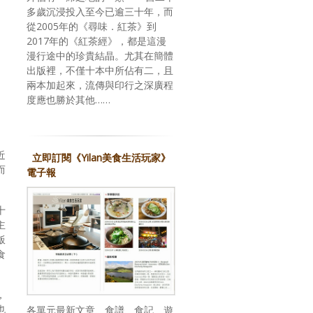
多歲沉浸投入至今已逾三十年，而
從2005年的《尋味．紅茶》到
2017年的《紅茶經》，都是這漫
漫行途中的珍貴結晶。尤其在簡體
出版裡，不僅十本中所佔有二，且
兩本加起來，流傳與印行之深廣程
度應也勝於其他……
近
立即訂閱《Yilan美食生活玩家》
而
電子報
十
主
飯
食
，
也
各單元最新文章、食譜、食記、遊