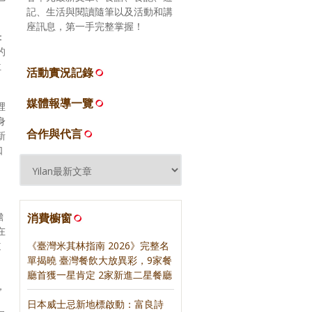
記、生活與閱讀隨筆以及活動和講
座訊息，第一手完整掌握！
：
的
位
活動實況記錄
媒體報導一覽
裡
身
合作與代言
新
口
膽
消費櫥窗
在
道
《臺灣米其林指南 2026》完整名
單揭曉 臺灣餐飲大放異彩，9家餐
廳首獲一星肯定 2家新進二星餐廳
，
日本威士忌新地標啟動：富良詩