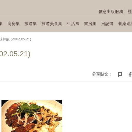
創意出版服務
歷
集
廚房集
旅遊集
旅遊美食集
生活風
書房集
日記簿
餐桌週
飯 (2002.05.21)
.05.21)
分享貼文 :