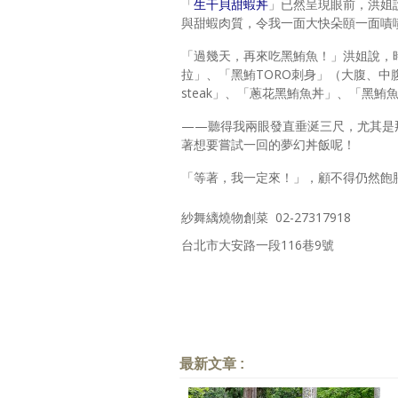
「
生干貝甜蝦丼
」已然呈現眼前，洪姐
與甜蝦肉質，令我一面大快朵頤一面嘖
「過幾天，再來吃黑鮪魚！」洪姐說，
拉」、「黑鮪TORO刺身」（大腹、中
steak」、「蔥花黑鮪魚丼」、「黑
——聽得我兩眼發直垂涎三尺，尤其是
著想要嘗試一回的夢幻丼飯呢！
「等著，我一定來！」，顧不得仍然飽
紗舞縭燒物創菜 02-27317918
台北市大安路一段116巷9號
最新文章 :