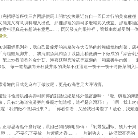
打完招呼落座後三言兩語便馬上開始交換最近各自一回日本行的美食種種
又漂亮又有意境料理又出色、那裡那裡的壽司多麼精彩又便宜、那裡那裡
創意料理真是有想法有意思……；閃閃發光的眼神裡，讓我由衷感受到一
憧憬
。
habu涮涮鍋系列外，我自己最偏愛的當屬位在大安路的紗舞縭燒物創菜，店
「海膽鮭魚卵丼」、將海鱺魚與鮪魚丁以醬油稍微醃一下做成的「綜合刺
、配上炒得噴香的金針菇、鴻喜菇與秀珍菇等蕈類的「和風醬牛肉飯」；
米飯，每一道都讓向來狂愛丼飯的我禁不住迅速一筷子一筷子將飯菜划入
濃滑嫩的
日式芝麻布丁
做收尾，更是心滿意足大呼過癮。
邊豎耳偷聽洪姐與壽司師傅的對話也總是格外饒富趣味：「嗯…碗裡的海
娘，只有北海道漁港旁的餐廳才能這樣，這裡是台灣耶！」「啊，我上次
好好吃喔！我們做不做得出來？」「你看你看，又給我出考題了！放心，我知
，正尋思著點什麼好呢，洪姐已開始吩咐師傅：「剝幾隻甜蝦、幾片干貝
魚卵，……不要忘了要放一片紫蘇才香……」，片刻功夫，一缽漂漂亮亮的