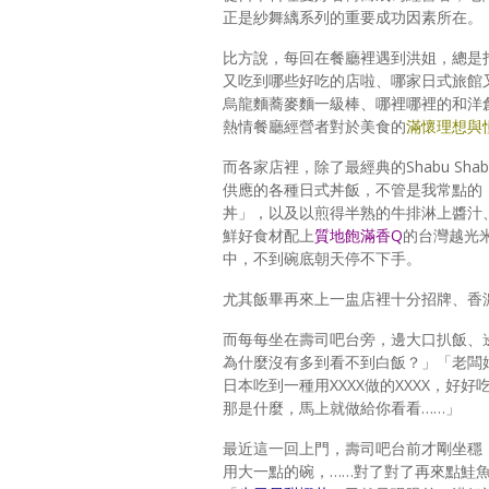
正是紗舞縭系列的重要成功因素所在。
比方說，每回在餐廳裡遇到洪姐，總是
又吃到哪些好吃的店啦、哪家日式旅館
烏龍麵蕎麥麵一級棒、哪裡哪裡的和洋
熱情餐廳經營者對於美食的
滿懷理想與
而各家店裡，除了最經典的Shabu S
供應的各種日式丼飯，不管是我常點的
丼」，以及以煎得半熟的牛排淋上醬汁
鮮好食材配上
質地飽滿香
Q
的台灣越光
中，不到碗底朝天停不下手。
尤其飯畢再來上一盅店裡十分招牌、香
而每每坐在壽司吧台旁，邊大口扒飯、
為什麼沒有多到看不到白飯？」「老闆
日本吃到一種用XXXX做的XXXX，
那是什麼，馬上就做給你看看……」
最近這一回上門，壽司吧台前才剛坐穩
用大一點的碗，……對了對了再來點鮭