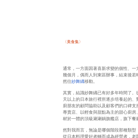
〈美食集〉
通常，一方面因著喜新求變的個性、一
幾個月，偶而人到東區辦事，結束後若
然往
紗舞縭
移動。
其實，結識紗舞縭已有好多年時間了。從最
天以上的日本旅行裡所逐步培養起的、
廚朋友的顧問協助以及顧客們的口碑支持下
專賣店、以輕食與甜點為主的甜心廚房
材於一體的頂級涮涮鍋旗艦店，旗下餐
然對我而言，無論是哪個階段那種類型
從日本料理愛好者轉而成為經營者，老