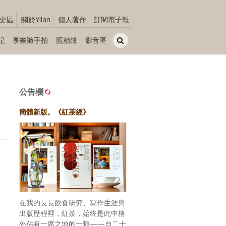
史區
關於Yilan
個人著作
訂閱電子報
記
享樂隨手拍
照相簿
影音區
公告欄
簡體新版。《紅茶經》
在我的長長飲食研究、寫作生涯與
出版歷程裡，紅茶，始終是此中格
外佔有一席之地的一類——自二十