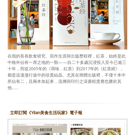
在我的長長飲食研究、寫作生涯與出版歷程裡，紅茶，始終是此
中格外佔有一席之地的一類——自二十多歲沉浸投入至今已逾三
十年，而從2005年的《尋味．紅茶》到2017年的《紅茶經》，
都是這漫漫行途中的珍貴結晶。尤其在簡體出版裡，不僅十本中
所佔有二，且兩本加起來，流傳與印行之深廣程度應也勝於其
他……
立即訂閱《Yilan美食生活玩家》電子報