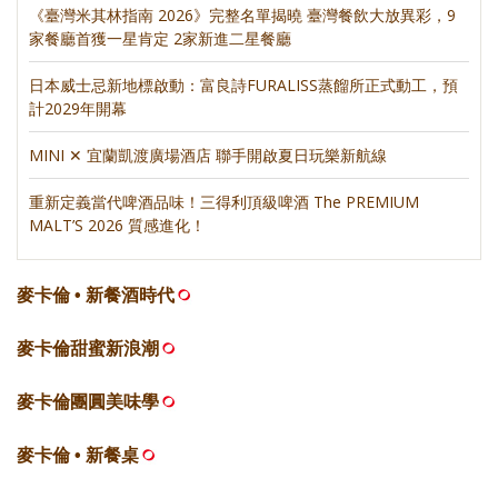
《臺灣米其林指南 2026》完整名單揭曉 臺灣餐飲大放異彩，9
家餐廳首獲一星肯定 2家新進二星餐廳
日本威士忌新地標啟動：富良詩FURALISS蒸餾所正式動工，預
計2029年開幕
MINI ✕ 宜蘭凱渡廣場酒店 聯手開啟夏日玩樂新航線
重新定義當代啤酒品味！三得利頂級啤酒 The PREMIUM
MALT’S 2026 質感進化！
麥卡倫 • 新餐酒時代
麥卡倫甜蜜新浪潮
麥卡倫團圓美味學
麥卡倫 • 新餐桌