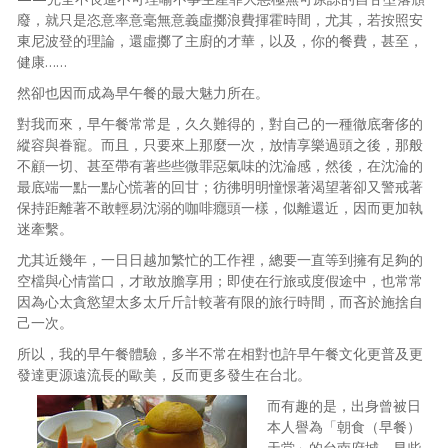
廢，就只是恣意率意毫無意義虛擲浪費揮霍時間，尤其，若按照安
東尼波登的理論，還虛擲了主廚的才華，以及，你的餐費，甚至，
健康……
然卻也因而成為早午餐的最大魅力所在。
對我而來，早午餐常常是，久久難得的，對自己的一種徹底奢侈的
縱容與眷寵。而且，只要來上那麼一次，放情享樂過頭之後，那般
不顧一切、甚至帶有著些些微罪惡氣味的沈淪感，然後，在沈淪的
最底端一點一點心慌著的回甘；彷彿明明憧憬著渴望著卻又警戒著
保持距離著不敢輕易沈溺的咖啡癮頭一樣，似離還近，因而更加執
迷牽繫。
尤其近幾年，一日日越加繁忙的工作裡，總要一直等到擁有足夠的
空檔與心情當口，才敢放膽享用；即使在行旅或度假途中，也常常
因為心太貪慾望太多太斤斤計較著有限的旅行時間，而吝於施捨自
己一次。
所以，我的早午餐體驗，多半不常在相對也許早午餐文化更普及更
發達更源遠流長的歐美，反而更多發生在台北。
而有趣的是，出身曾被日
本人譽為「朝食（早餐）
天堂」的台南府城，早些