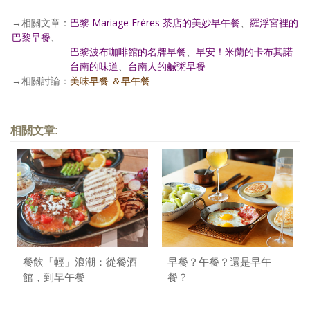
→相關文章：
巴黎 Mariage Frères 茶店的美妙早午餐
、
羅浮宮裡的
巴黎早餐
、
→相關文章：
巴黎波布咖啡館的名牌早餐
、
早安！米蘭的卡布其諾
→相關文章：
台南的味道
、
台南人的鹹粥早餐
→相關討論：
美味早餐 ＆早午餐
相關文章:
餐飲「輕」浪潮：從餐酒
早餐？午餐？還是早午
館，到早午餐
餐？