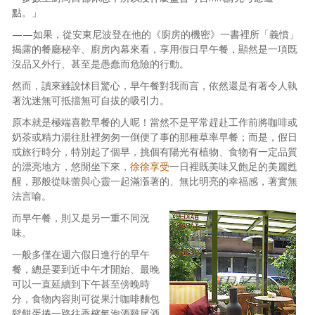
點。」
照相簿
——如果，從安東尼波登在他的《廚房的機密》一書裡所「義憤」
影音區
揭露的餐廳秘辛、廚房內幕來看，享用假日早午餐，顯然是一項既
沒品又外行、甚至是愚蠢而危險的行動。
創意出版服務
然而，讀來雖說怵目驚心，早午餐對我而言，依然還是有著令人執
著沈迷無可抵擋無可自拔的吸引力。
歷史區
原本就是極端喜歡早餐的人呢！當然不是平常趕赴工作前將咖啡或
關於Yilan
奶茶或精力湯往肚裡匆匆一倒便了事的那種草率早餐；而是，假日
或旅行時分，特別起了個早，挑個有陽光有植物、食物有一定品質
個人著作
的漂亮地方，悠閒坐下來，
徐徐享受
一日裡既美味又飽足的美麗甦
醒，那般從味蕾與心靈一起滿漲著的、無比明亮的幸福感，著實無
活動實況記錄
法言喻。
媒體報導一覽
而早午餐，則又是另一重不同況
味。
合作與代言
一般多僅在週六假日進行的早午
餐，總是要到近中午才開始、最晚
訂閱電子報
可以一直延續到下午甚至傍晚時
分，食物內容則可從果汁咖啡麵包
鬆餅蛋捲一路往香檳氣泡酒雞尾酒