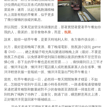
沙拉燻肉起司以至各式肉類海鮮主
菜延伸；遂而，比起元氣飽滿積極
向上清新有勁的早餐來，似乎更多
了幾分慵懶的放縱的氣息。
所以我想，安東尼波登沒有搞懂的是，那著實戀著愛著早午餐如你
我的人，垂涎的，並非食物本身，而是，
氛圍
。
說來，能得一頓早午餐，是要天時地利人和、各方條件俱全的：
比方，最好是前晚喝了夜酒、看了晚場電影、熬夜讀小說玩 game
看 DVD ……，總之夜貓子暗光鳥玩樂過頭晚晚上床（最好…不要是
熬夜工作趕稿，以免懷著即使到隔日都難以復原的懊喪不甘悲苦自
憐心情，吞下去的早午餐也是枉然苦澀……），痛快睡到日上三竿才
起，懶洋洋起身、懶洋洋打電話撂人或乾脆孤家寡人自在省事、懶
洋洋輕便衣服一套報紙一抓、懶洋洋晃蕩出門吃早午餐去！
當然，吃早午餐的這一日，必然得一整天閒閒無事才穩妥；不如
此，怎能從午前到午后花上數小時長長時間，一路邊看報邊發懶發
呆邊把通常種類和數量絕對不少的食物甚至酒類逐一掃進肚裡；直
到吃夠了喝夠了待夠了，這會兒，飽過了頭，睏意醉意再次上湧，
正好懶洋洋晃蕩回家午睡補眠去……
——完全不長進不可理喻不事生產罪大惡極無可原諒的自甘墮落頹