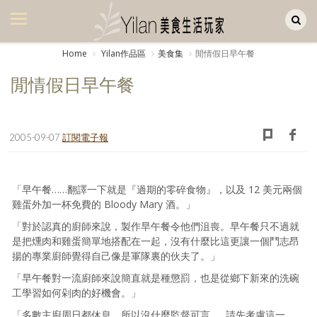
Yilan作品區
美食集
Home
Yilan作品區
美食集
閒情假日早午餐
美飲集
閒情假日早午餐
廚房集
旅遊集
2005-09-07
訂閱電子報
旅遊美食集
生活風
「早午餐……翻譯一下就是『過期的零碎食物』，以及 12 美元兩個
雞蛋外加一杯免費的 Bloody Mary 酒。」
書房集
「對於認真的廚師來說，製作早午餐令他們沮喪。早午餐只不過就
是把燻肉和雞蛋簡單地搭配在一起，沒有什麼比這更讓一個鬥志昂
日記簿
揚的專業廚師覺得自己像是軍隊裏的伙夫了。」
餐桌週記
「早午餐對一流廚師來說簡直就是種懲罰，也是從鄉下新來的洗碗
工學習如何剁肉的好機會。」
享樂隨手拍
「多數主廚周日都休息，所以沒什麼監督可言……請先考慮這一