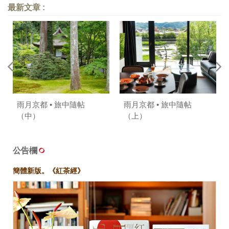
最新文章 :
雨月京都 • 旅中隨帖
雨月京都 • 旅中隨帖
（中）
（上）
公告欄
簡體新版。《紅茶經》