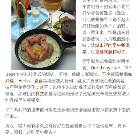
年曾經再三抱怨著台北的
好早餐著實難覓（難道，
台北的餐廳早上都不起床
好好做飯的嗎？）的我，
這一兩年來，卻是越來越
驚喜發現，只消晚個幾小
時，
這城市裡的早午餐風
景，可是越來越精彩了
。
從早期美式餐廳如中西美
食、
Good day café
、N.Y.
Bagels 等純粹美式的燻肉、蛋捲、煎餅，漸漸地，不少歐風餐廳如
好樣
、
Herbs
、
覓食
等紛紛加入行列，融入了更繽紛細緻的內容、
技巧與創意變化；甚至，以往多以自助餐形式打發的五星級飯店，
最近，如君悅的
寶艾
餐廳等也開始推出了更精緻更華麗更聲勢浩大
的香檳早午餐饗宴。
平白為我們的週末假日製造更多繼續墮落頹廢虛擲揮霍浪費下去的
理由……
所以，嘿！你有多久沒有好好任性寵愛自己了？這個週末，要不
要，跟我一起吃早午餐去？