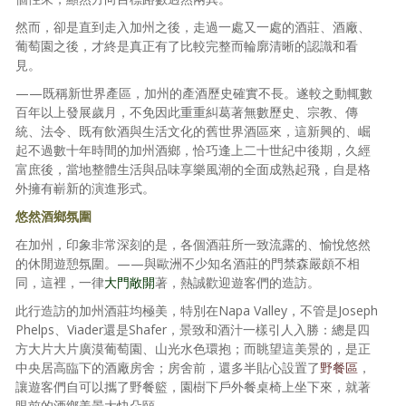
然而，卻是直到走入加州之後，走過一處又一處的酒莊、酒廠、
葡萄園之後，才終是真正有了比較完整而輪廓清晰的認識和看
見。
——既稱新世界產區，加州的產酒歷史確實不長。遂較之動輒數
百年以上發展歲月，不免因此重重糾葛著無數歷史、宗教、傳
統、法令、既有飲酒與生活文化的舊世界酒區來，這新興的、崛
起不過數十年時間的加州酒鄉，恰巧逢上二十世紀中後期，久經
富庶後，當地整體生活與品味享樂風潮的全面成熟起飛，自是格
外擁有嶄新的演進形式。
悠然酒鄉氛圍
在加州，印象非常深刻的是，各個酒莊所一致流露的、愉悅悠然
的休閒遊憩氛圍。——與歐洲不少知名酒莊的門禁森嚴頗不相
同，這裡，一律
大門敞開
著，熱誠歡迎遊客們的造訪。
此行造訪的加州酒莊均極美，特別在Napa Valley，不管是Joseph
Phelps、Viader還是Shafer，景致和酒汁一樣引人入勝：總是四
方大片大片廣漠葡萄園、山光水色環抱；而眺望這美景的，是正
中央居高臨下的酒廠房舍；房舍前，還多半貼心設置了
野餐區
，
讓遊客們自可以攜了野餐籃，園樹下戶外餐桌椅上坐下來，就著
眼前的酒鄉美景大快朵頤。