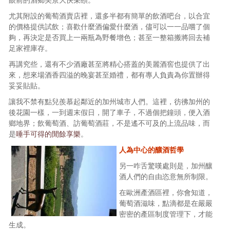
尤其附設的葡萄酒賣店裡，還多半都有簡單的飲酒吧台，以合宜
的價格提供試飲；喜歡什麼酒偏愛什麼酒，儘可以一一品嚐了個
夠，再決定是否買上一兩瓶為野餐增色；甚至一整箱搬將回去補
足家裡庫存。
再講究些，還有不少酒廠甚至將精心搭蓋的美麗酒窖也提供了出
來，想來場酒香四溢的晚宴甚至婚禮，都有專人負責為你置辦得
妥妥貼貼。
讓我不禁有點兒羨慕起鄰近的加州城市人們。這裡，彷彿加州的
後花園一樣，一到週末假日，開了車子，不過個把鐘頭，便入酒
鄉地界；飲葡萄酒、訪葡萄酒莊，不是遙不可及的上流品味，而
是
唾手可得的閒餘享樂
。
人為中心的釀酒哲學
另一咋舌驚嘆處則是，加州釀
酒人們的自由恣意無所制限。
在歐洲產酒區裡，你會知道，
葡萄酒滋味，點滴都是在嚴嚴
密密的產區制度管理下，才能
生成。