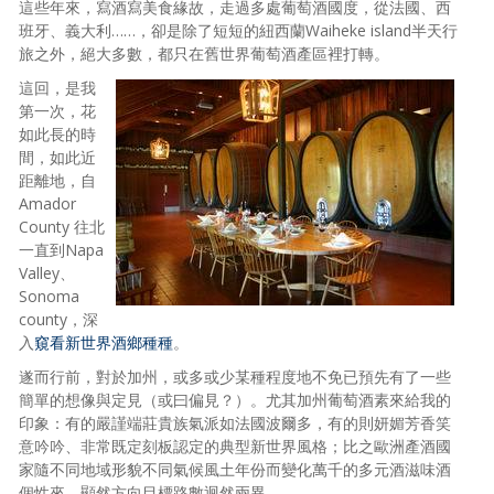
這些年來，寫酒寫美食緣故，走過多處葡萄酒國度，從法國、西
班牙、義大利……，卻是除了短短的紐西蘭Waiheke island半天行
旅之外，絕大多數，都只在舊世界葡萄酒產區裡打轉。
這回，是我
第一次，花
如此長的時
間，如此近
距離地，自
Amador
County 往北
一直到Napa
Valley、
Sonoma
county，深
入
窺看新世界酒鄉種種
。
遂而行前，對於加州，或多或少某種程度地不免已預先有了一些
簡單的想像與定見（或曰偏見？）。尤其加州葡萄酒素來給我的
印象：有的嚴謹端莊貴族氣派如法國波爾多，有的則妍媚芳香笑
意吟吟、非常既定刻板認定的典型新世界風格；比之歐洲產酒國
家隨不同地域形貌不同氣候風土年份而變化萬千的多元酒滋味酒
個性來，顯然方向目標路數迥然兩異。