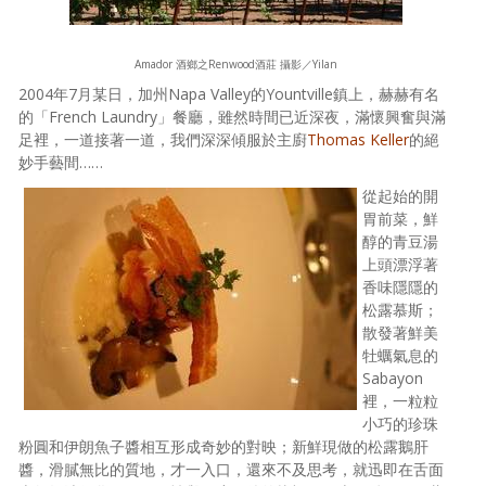
照相簿
Amador 酒鄉之Renwood酒莊 攝影／Yilan
影音區
2004年7月某日，加州Napa Valley的Yountville鎮上，赫赫有名
創意出版服務
的「French Laundry」餐廳，雖然時間已近深夜，滿懷興奮與滿
足裡，一道接著一道，我們深深傾服於主廚
Thomas Keller
的絕
歷史區
妙手藝間……
從起始的開
關於Yilan
胃前菜，鮮
醇的青豆湯
個人著作
上頭漂浮著
香味隱隱的
活動實況記錄
松露慕斯；
散發著鮮美
媒體報導一覽
牡蠣氣息的
Sabayon
合作與代言
裡，一粒粒
小巧的珍珠
訂閱電子報
粉圓和伊朗魚子醬相互形成奇妙的對映；新鮮現做的松露鵝肝
醬，滑膩無比的質地，才一入口，還來不及思考，就迅即在舌面