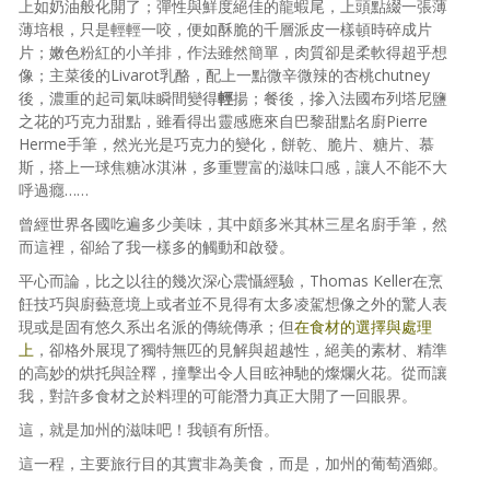
上如奶油般化開了；彈性與鮮度絕佳的龍蝦尾，上頭點綴一張薄
薄培根，只是輕輕一咬，便如酥脆的千層派皮一樣頓時碎成片
片；嫩色粉紅的小羊排，作法雖然簡單，肉質卻是柔軟得超乎想
像；主菜後的Livarot乳酪，配上一點微辛微辣的杏桃chutney
後，濃重的起司氣味瞬間變得
輕
揚；餐後，摻入法國布列塔尼鹽
之花的巧克力甜點，雖看得出靈感應來自巴黎甜點名廚Pierre
Herme手筆，然光光是巧克力的變化，餅乾、脆片、糖片、慕
斯，搭上一球焦糖冰淇淋，多重豐富的滋味口感，讓人不能不大
呼過癮……
曾經世界各國吃遍多少美味，其中頗多米其林三星名廚手筆，然
而這裡，卻給了我一樣多的觸動和啟發。
平心而論，比之以往的幾次深心震懾經驗，Thomas Keller在烹
飪技巧與廚藝意境上或者並不見得有太多凌駕想像之外的驚人表
現或是固有悠久系出名派的傳統傳承；但
在食材的選擇與處理
上
，卻格外展現了獨特無匹的見解與超越性，絕美的素材、精準
的高妙的烘托與詮釋，撞擊出令人目眩神馳的燦爛火花。從而讓
我，對許多食材之於料理的可能潛力真正大開了一回眼界。
這，就是加州的滋味吧！我頓有所悟。
這一程，主要旅行目的其實非為美食，而是，加州的葡萄酒鄉。