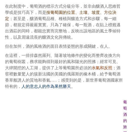
在此制度中，葡萄酒的標示方式分級分等，並非由釀酒人思維哲
學或是技巧高下，而是
按葡萄園的位置、土壤、坡度、方位決
定
；甚至是，釀酒葡萄品種、種植與釀造方式和步驟，每一細
節，都規定得嚴嚴實實。只為了確保，每一瓶酒，在貼上標籤邁
出酒莊的同時，都能忠實而完整地，反映出該地區的風土季候特
性，以及淵遠流長的釀酒文化與傳統。
但在加州，酒的風格酒的面目表情姿態的形成關鍵，在人。
在這裡，一排排森然羅列、隨著坡地條件的變化而整齊改換方向
的葡萄樹叢，務求能夠得到最好的風和陽光的照拂；經常可見、
大肆開挖的人工湖，提供了上等葡萄園所必須的
水氣和反照
；酒
窖裡數量驚人的簇新法國的美國的俄羅斯的橡木桶，給予葡萄酒
香草般誘人的質地和香氣……；感受到的是，新世界葡萄酒國家所
特有的，
人的意志人的作為果然勝天
。
葡
萄
酒
的
旅