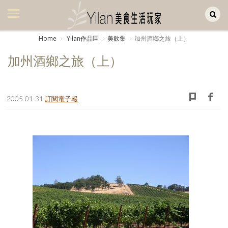
Yilan作品區
美食集
Home
Yilan作品區
美飲集
加州酒鄉之旅（上）
美飲集
加州酒鄉之旅（上）
廚房集
旅遊集
2005-01-31
訂閱電子報
旅遊美食集
生活風
書房集
日記簿
餐桌週記
享樂隨手拍