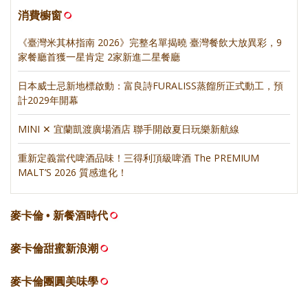
消費櫥窗
《臺灣米其林指南 2026》完整名單揭曉 臺灣餐飲大放異彩，9
家餐廳首獲一星肯定 2家新進二星餐廳
日本威士忌新地標啟動：富良詩FURALISS蒸餾所正式動工，預
計2029年開幕
MINI ✕ 宜蘭凱渡廣場酒店 聯手開啟夏日玩樂新航線
重新定義當代啤酒品味！三得利頂級啤酒 The PREMIUM
MALT’S 2026 質感進化！
麥卡倫 • 新餐酒時代
麥卡倫甜蜜新浪潮
麥卡倫團圓美味學