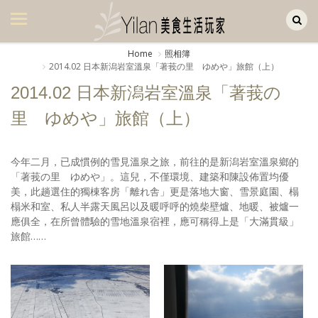
Yilan作品區
美食集
Home
照相簿
2014.02 日本新潟岩室溫泉「著莪の里 ゆめや」旅館（上）
美飲集
2014.02 日本新潟岩室溫泉「著莪の
廚房集
里 ゆめや」旅館（上）
旅遊集
旅遊美食集
今年二月，已成慣例的雪見溫泉之旅，前往的是新潟岩室溫泉鄉的
「著莪の里 ゆめや」。這兒，不僅環境、建築和陳設佈置均優
生活風
美，此趟選住的獨棟客房「離れ舎」更是落地大窗、雪景庭園、榻
榻米和室、私人半露天風呂以及暖呼呼的燒柴壁爐、地暖、被爐一
書房集
應俱全，在所曾體驗的雪地溫泉宿裡，應可稱得上是「大滿貫級」
旅館……
日記簿
餐桌週記
享樂隨手拍