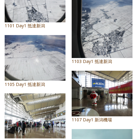
照相簿
影音區
1101 Day1 抵達新潟
創意出版服務
歷史區
關於Yilan
1103 Day1 抵達新潟
個人著作
活動實況記錄
1105 Day1 抵達新潟
媒體報導一覽
合作與代言
1107 Day1 新潟機場
訂閱電子報