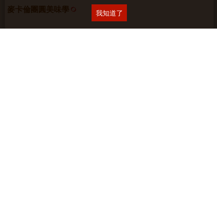
麥卡倫團圓美味學
我知道了
麥卡倫 • 新餐桌
日日餐餐 • 麥卡倫
居心誌
網站空間
採智邦生活館
虛擬主機
關於本站
∣
隱私權保護
∣
廣告與合作
∣
聯絡我們
Copyright © 2018 Yilan美食生活玩家 版權所有 未經授權禁止轉貼或節錄