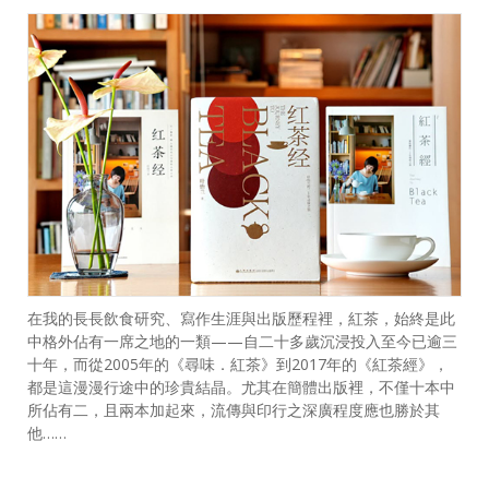
在我的長長飲食研究、寫作生涯與出版歷程裡，紅茶，始終是此
中格外佔有一席之地的一類——自二十多歲沉浸投入至今已逾三
十年，而從2005年的《尋味．紅茶》到2017年的《紅茶經》，
都是這漫漫行途中的珍貴結晶。尤其在簡體出版裡，不僅十本中
所佔有二，且兩本加起來，流傳與印行之深廣程度應也勝於其
他……