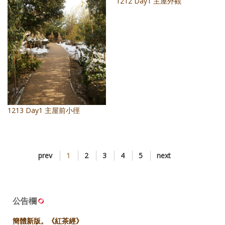
1212 Day1 主屋外觀
1213 Day1 主屋前小徑
prev
1
2
3
4
5
next
公告欄
簡體新版。《紅茶經》