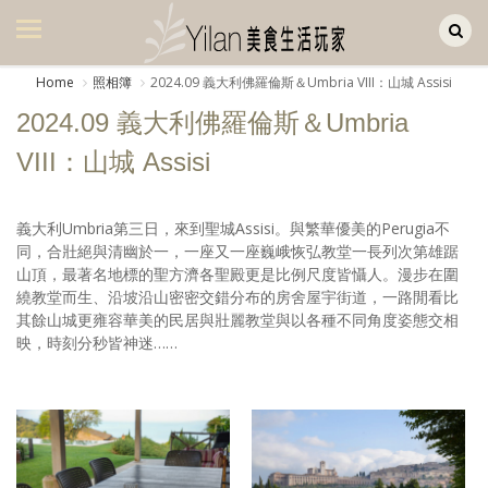
Yilan作品區
美食集
Home
照相簿
2024.09 義大利佛羅倫斯＆Umbria VIII：山城 Assisi
美飲集
2024.09 義大利佛羅倫斯＆Umbria
廚房集
VIII：山城 Assisi
旅遊集
義大利Umbria第三日，來到聖城Assisi。與繁華優美的Perugia不
旅遊美食集
同，合壯絕與清幽於一，一座又一座巍峨恢弘教堂一長列次第雄踞
山頂，最著名地標的聖方濟各聖殿更是比例尺度皆懾人。漫步在圍
生活風
繞教堂而生、沿坡沿山密密交錯分布的房舍屋宇街道，一路閒看比
其餘山城更雍容華美的民居與壯麗教堂與以各種不同角度姿態交相
書房集
映，時刻分秒皆神迷……
日記簿
餐桌週記
享樂隨手拍