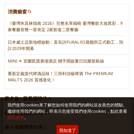
消費櫥窗
《臺灣米其林指南 2026》完整名單揭曉 臺灣餐飲大放異彩，9
家餐廳首獲一星肯定 2家新進二星餐廳
日本威士忌新地標啟動：富良詩FURALISS蒸餾所正式動工，預
計2029年開幕
MINI ✕ 宜蘭凱渡廣場酒店 聯手開啟夏日玩樂新航線
重新定義當代啤酒品味！三得利頂級啤酒 The PREMIUM
MALT’S 2026 質感進化！
麥卡倫 • 新餐酒時代
我們使用cookies來了解您如何使用我們的網站並改善您的體驗。
繼續使用我們的網站，即表示您接受我們使用cookies，點此查看
麥卡倫甜蜜新浪潮
隱私政策
。
麥卡倫團圓美味學
我知道了