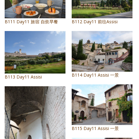
照相簿
影音區
B111 Day11 旅宿 自炊早餐
B112 Day11 前往Assisi
創意出版服務
歷史區
關於Yilan
個人著作
B114 Day11 Assisi 一景
B113 Day11 Assisi
活動實況記錄
媒體報導一覽
合作與代言
訂閱電子報
B115 Day11 Assisi 一景