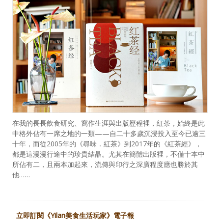
在我的長長飲食研究、寫作生涯與出版歷程裡，紅茶，始終是此
中格外佔有一席之地的一類——自二十多歲沉浸投入至今已逾三
十年，而從2005年的《尋味．紅茶》到2017年的《紅茶經》，
都是這漫漫行途中的珍貴結晶。尤其在簡體出版裡，不僅十本中
所佔有二，且兩本加起來，流傳與印行之深廣程度應也勝於其
他……
立即訂閱《Yilan美食生活玩家》電子報