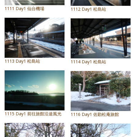
照相簿
1111 Day1 仙台機場
1112 Day1 松島站
影音區
創意出版服務
歷史區
關於Yilan
1113 Day1 松島站
1114 Day1 松島站
個人著作
活動實況記錄
媒體報導一覽
合作與代言
1115 Day1 前往旅館沿途風光
1116 Day1 佐勘松庵旅館
訂閱電子報