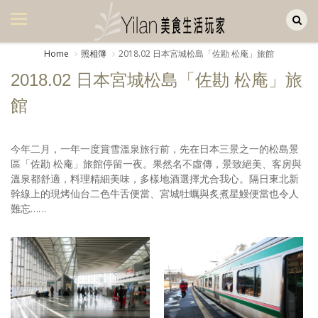
Yilan作品區
美食集
Home
照相簿
2018.02 日本宮城松島「佐勘 松庵」旅館
美飲集
2018.02 日本宮城松島「佐勘 松庵」旅
廚房集
館
旅遊集
今年二月，一年一度賞雪溫泉旅行前，先在日本三景之一的松島景
旅遊美食集
區「佐勘 松庵」旅館停留一夜。果然名不虛傳，景致絕美、客房與
溫泉都舒適，料理精細美味，多樣地酒選擇尤合我心。隔日東北新
生活風
幹線上的現烤仙台二色牛舌便當、宮城牡蠣與炙煮星鰻便當也令人
難忘……
書房集
日記簿
餐桌週記
享樂隨手拍