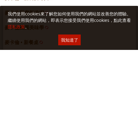
麥卡倫甜蜜新浪潮
我們使用cookies來了解您如何使用我們的網站並改善您的體驗。
繼續使用我們的網站，即表示您接受我們使用cookies，點此查看
隱私政策
。
麥卡倫團圓美味學
我知道了
麥卡倫 • 新餐桌
日日餐餐 • 麥卡倫
居心誌
網站空間
採智邦生活館
虛擬主機
關於本站
∣
隱私權保護
∣
廣告與合作
∣
聯絡我們
Copyright © 2018 Yilan美食生活玩家 版權所有 未經授權禁止轉貼或節錄