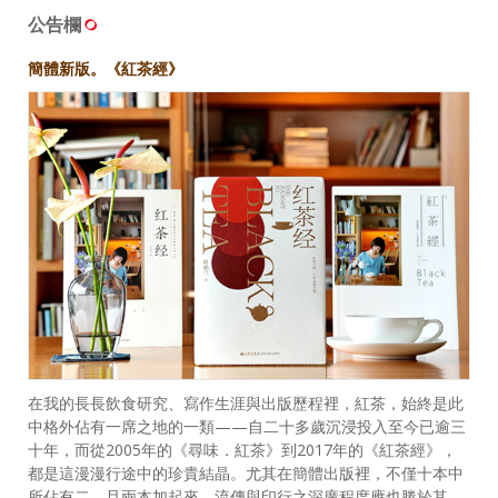
公告欄
簡體新版。《紅茶經》
在我的長長飲食研究、寫作生涯與出版歷程裡，紅茶，始終是此
中格外佔有一席之地的一類——自二十多歲沉浸投入至今已逾三
十年，而從2005年的《尋味．紅茶》到2017年的《紅茶經》，
都是這漫漫行途中的珍貴結晶。尤其在簡體出版裡，不僅十本中
所佔有二，且兩本加起來，流傳與印行之深廣程度應也勝於其