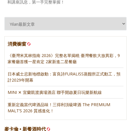
和講座訊息，第一手完整掌握！
消費櫥窗
《臺灣米其林指南 2026》完整名單揭曉 臺灣餐飲大放異彩，9
家餐廳首獲一星肯定 2家新進二星餐廳
日本威士忌新地標啟動：富良詩FURALISS蒸餾所正式動工，預
計2029年開幕
MINI ✕ 宜蘭凱渡廣場酒店 聯手開啟夏日玩樂新航線
重新定義當代啤酒品味！三得利頂級啤酒 The PREMIUM
MALT’S 2026 質感進化！
麥卡倫 • 新餐酒時代