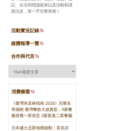
記、生活與閱讀隨筆以及活動和講
座訊息，第一手完整掌握！
活動實況記錄
媒體報導一覽
合作與代言
消費櫥窗
《臺灣米其林指南 2026》完整名
單揭曉 臺灣餐飲大放異彩，9家餐
廳首獲一星肯定 2家新進二星餐廳
日本威士忌新地標啟動：富良詩