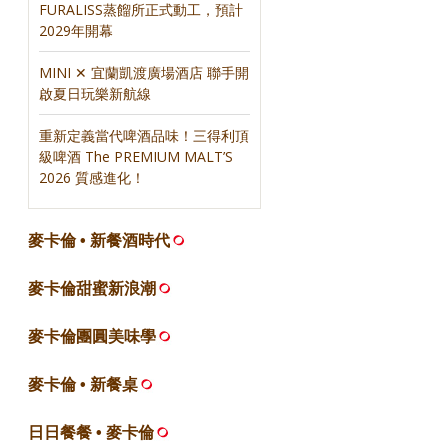
FURALISS蒸餾所正式動工，預計
2029年開幕
MINI ✕ 宜蘭凱渡廣場酒店 聯手開
啟夏日玩樂新航線
重新定義當代啤酒品味！三得利頂
級啤酒 The PREMIUM MALT’S
2026 質感進化！
麥卡倫 • 新餐酒時代
麥卡倫甜蜜新浪潮
麥卡倫團圓美味學
麥卡倫 • 新餐桌
日日餐餐 • 麥卡倫