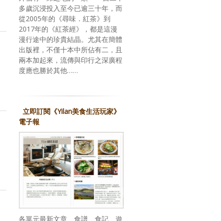
多歲沉浸投入至今已逾三十年，而
從2005年的《尋味．紅茶》到
2017年的《紅茶經》，都是這漫
漫行途中的珍貴結晶。尤其在簡體
出版裡，不僅十本中所佔有二，且
兩本加起來，流傳與印行之深廣程
度應也勝於其他……
立即訂閱《Yilan美食生活玩家》
電子報
各單元最新文章、食譜、食記、遊