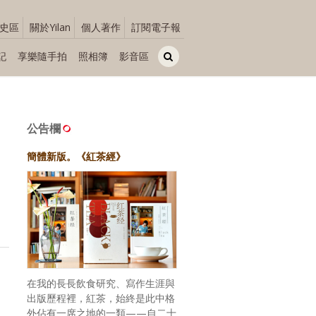
史區
關於Yilan
個人著作
訂閱電子報
記
享樂隨手拍
照相簿
影音區
公告欄
簡體新版。《紅茶經》
在我的長長飲食研究、寫作生涯與
出版歷程裡，紅茶，始終是此中格
外佔有一席之地的一類——自二十