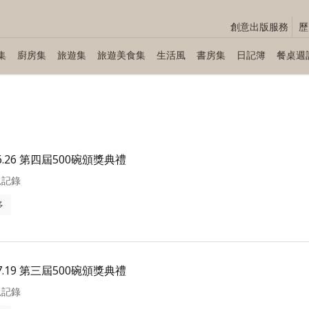
創意出版服務
歷
集
廚房集
旅遊集
旅遊美食集
生活風
書房集
日記簿
餐桌週
06.26 第四屆500碗頒獎典禮
況記錄
多
07.19 第三屆500碗頒獎典禮
況記錄