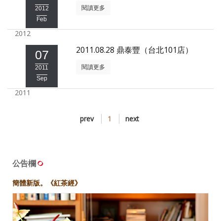
閱讀更多
2012
照相簿
Feb
影音區
2012
2011.08.28 鼎泰豐（台北101店）
創意出版服務
07
閱讀更多
2011
歷史區
Sep
關於Yilan
2011
個人著作
prev
1
next
活動實況記錄
媒體報導一覽
公告欄
合作與代言
簡體新版。《紅茶經》
訂閱電子報