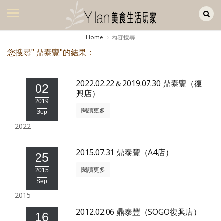
Yilan作品區
美食集
Home
內容搜尋
美飲集
您搜尋" 鼎泰豐"的結果：
廚房集
2022.02.22＆2019.07.30 鼎泰豐（復
02
旅遊集
興店）
2019
旅遊美食集
閱讀更多
Sep
2022
生活風
書房集
2015.07.31 鼎泰豐（A4店）
25
閱讀更多
日記簿
2015
Sep
餐桌週記
2015
2012.02.06 鼎泰豐（SOGO復興店）
享樂隨手拍
16