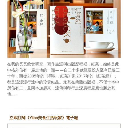
在我的長長飲食研究、寫作生涯與出版歷程裡，紅茶，始終是此
中格外佔有一席之地的一類——自二十多歲沉浸投入至今已逾三
十年，而從2005年的《尋味．紅茶》到2017年的《紅茶經》，
都是這漫漫行途中的珍貴結晶。尤其在簡體出版裡，不僅十本中
所佔有二，且兩本加起來，流傳與印行之深廣程度應也勝於其
他……
立即訂閱《Yilan美食生活玩家》電子報