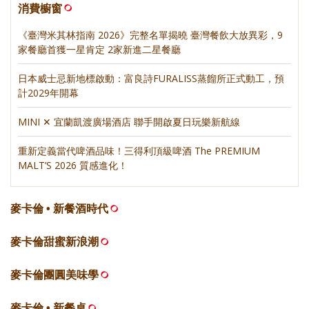
消費櫥窗
《臺灣米其林指南 2026》完整名單揭曉 臺灣餐飲大放異彩，9
家餐廳首獲一星肯定 2家新進二星餐廳
日本威士忌新地標啟動：富良詩FURALISS蒸餾所正式動工，預
計2029年開幕
MINI ✕ 宜蘭凱渡廣場酒店 聯手開啟夏日玩樂新航線
重新定義當代啤酒品味！三得利頂級啤酒 The PREMIUM
MALT’S 2026 質感進化！
麥卡倫 • 新餐酒時代
麥卡倫甜蜜新浪潮
麥卡倫團圓美味學
麥卡倫 • 新餐桌