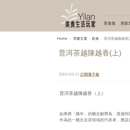
美食集
美飲
Home
享樂文選
飲食
普洱茶越陳越香(
普洱茶越陳越香(上)
2009-08-25
訂閱電子報
普洱茶越陳越香（上）
如果將「陳年」的概念解釋為：透過時
作為此一概念在茶領域的代表者，應該