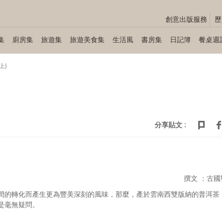
創意出版服務
歷
集
廚房集
旅遊集
旅遊美食集
生活風
書房集
日記簿
餐桌週
上)
分享貼文 :
撰文 ：古國
間的轉化而產生更為豐美深刻的風味，那麼，產於雲南西雙版納的普洱茶
是毫無疑問。