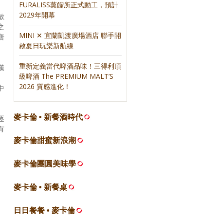
FURALISS蒸餾所正式動工，預計
2029年開幕
敏
之
MINI ✕ 宜蘭凱渡廣場酒店 聯手開
唐
啟夏日玩樂新航線
重新定義當代啤酒品味！三得利頂
漢
級啤酒 The PREMIUM MALT’S
2026 質感進化！
中
麥卡倫 • 新餐酒時代
逐
有
麥卡倫甜蜜新浪潮
麥卡倫團圓美味學
麥卡倫 • 新餐桌
日日餐餐 • 麥卡倫