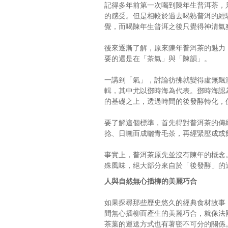
記得多年前第一次喝到陳年生普洱茶，
的感受。但是相較於過去喝熟普洱的經
覺，而喝陳年生普洱之後只覺得神清氣
後來逐漸了解，原來陳年普洱茶的魅力
要的還是在「茶氣」與「陳韻」。
一講到「氣」，討論彷彿就變得虛無飄
輯，其中尤以鄧時海為代表。鄧時海認
的基礎之上，透過時間的後發酵轉化，
要了解這個標準，首先得對普洱茶的傳
捻、日曬而成曬青毛茶，再經緊壓成或
事實上，普洱茶原先並沒有陳年的概念
殊風味，絕大部分來自於「後發酵」的
人與自然無心插柳的美麗巧合
如果探尋那些歷史悠久的經典食材故事
間無心插柳而產生的美麗巧合，就像法
茶葉的運送方式也有著密不可分的關係