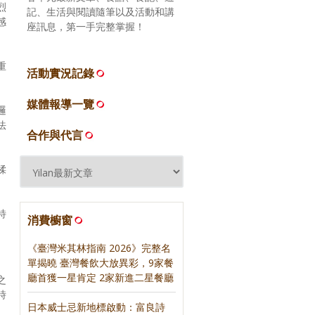
烈
記、生活與閱讀隨筆以及活動和講
感
座訊息，第一手完整掌握！
重
活動實況記錄
媒體報導一覽
邏
法
合作與代言
揉
特
消費櫥窗
《臺灣米其林指南 2026》完整名
單揭曉 臺灣餐飲大放異彩，9家餐
廳首獲一星肯定 2家新進二星餐廳
之
時
日本威士忌新地標啟動：富良詩