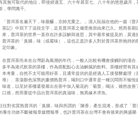
有其無可取代的地位，即使經過五、六十年甚至七、八十年的悠悠歲月，
茶，學問萬千。
「普洱茶名遍天下，味最釅，京師尤重之。」清人阮福在他的一篇《普
茶記》中寫下了這段文字，足見普洱茶之備受推崇由來已久。然而長期
來，普洱茶的世界一直存在許多誤解與迷思，其中最常被提及的，莫過
普洱茶的「臭脯」味（或霉味），這也正是許多人對於普洱茶所抱持的
定印象。
在普洱茶尚未在台灣蔚為風潮的年代，一般人比較有機會接觸到的場合
多半為港式飲茶的茶樓，作為搭配點心去油解膩的飲料。茶樓經營有其
本考量，自然不太可能用好茶，且通常提供的是經過人工後發酵處理（
堆）、茶湯顏色深黑的廉價熟普洱，喝到口中通常是一種沉悶而不愉悅
味道，以至於茶樓還發展出在茶中加入菊花的「菊普」喝法，雖然改善
口感，然而要從中品出普洱茶的真滋味，無異緣木求魚。
往往對劣質熟普洱的「臭脯」味與所謂的「陳香」產生混淆，形成了「普
的養生功效不斷被報章媒體報導，也許普洱茶在台灣不會有後來的興盛榮