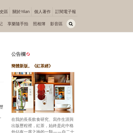
史區
關於Yilan
個人著作
訂閱電子報
記
享樂隨手拍
照相簿
影音區
公告欄
簡體新版。《紅茶經》
璽
，
在我的長長飲食研究、寫作生涯與
出版歷程裡，紅茶，始終是此中格
外佔有一席之地的一類——自二十