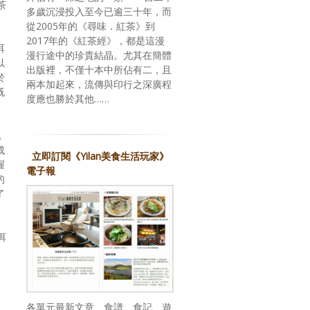
茶
多歲沉浸投入至今已逾三十年，而
從2005年的《尋味．紅茶》到
2017年的《紅茶經》，都是這漫
洱
漫行途中的珍貴結晶。尤其在簡體
以
出版裡，不僅十本中所佔有二，且
於
兩本加起來，流傳與印行之深廣程
既
度應也勝於其他……
，
成
立即訂閱《Yilan美食生活玩家》
渥
電子報
的
了
洱
各單元最新文章、食譜、食記、遊