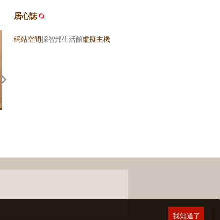
居心誌
網站空間
採智邦生活館
虛擬主機
回應期待？關於，《台灣米其林
旅行的力量 — 近來幾本書
指南 2026》
後記
我知道了