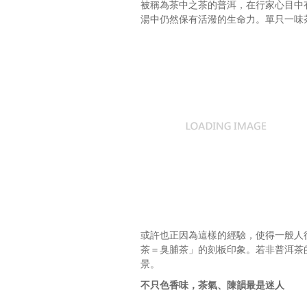
被稱為茶中之茶的普洱，在行家心目中
湯中仍然保有活潑的生命力。單只一味
或許也正因為這樣的經驗，使得一般人
茶＝臭脯茶」的刻板印象。若非普洱茶
景。
不只色香味，茶氣、陳韻最是迷人