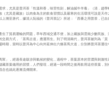
需求，尤其是普洱茶「性溫和香，味苦性刻，解油膩牛羊毒」（清．趙學
族（尤其是藏族）以肉食為主的飲食習慣以及嚴寒的生活環境可說是天作
以上溯至唐代，據清人阮福的《普洱茶記》所述：「西番之用普茶，已自
產生了貿易運輸的問題，早年西域交通不便，加上藏族與雲南少數民族、
的交易方式，「茶馬古道」應運而生。到了明清兩代，普洱茶被列為「貢
盛時期，當時以普洱為中心向外延伸出六條茶馬大道，分別將普洱茶運往
馬幫」，經過長途跋涉與氣候的變化，過程中，茶葉原本的苦澀與刺激性
儲藏茶葉備用的習慣，人們發現，經過一段時間之後再飲用這些茶葉，別
觀念也就此逐漸流傳開來。