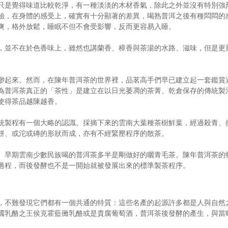
只是覺得味道比較乾淨，有一種淡淡的木材香氣，除此之外並沒有特別強
驗，在身體的感受上，確實有十分顯著的差異，喝熟普洱之後有種悶悶的
爽，格外放鬆，睡眠不但不會受影響，反而更容易入睡。
，並不在於色香味上，雖然也講蘭香、樟香與茶湯的水路、滋味，但是更
渺起來。然而，在陳年普洱茶的世界裡，品茗高手們早已建立起一套鑑賞
為普洱茶真正的「茶性」是建立在以日光萎凋的茶菁、乾倉保存的傳統製
使得茶品越陳越香。
統製程有一個大略的認識。採摘下來的雲南大葉種茶樹鮮葉，經過殺青、
餅、或沱或磚的形狀而成，亦有不經緊壓程序的散茶。
。早期雲南少數民族喝的普洱茶多半是剛做好的曬青毛茶。陳年普洱茶的
過程，而後發酵也不是一開始就被發展出來的標準製茶程序。
，不難發現它們都有一個共通的特質：這些名產的起源許多都是人與自然
國乳酪之王侯克霍藍黴乳酪或是貴腐葡萄酒，普洱茶後發酵的產生，與當
。