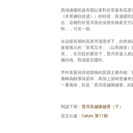
西域邊疆民族長期以來對於茶葉有高度
《本草綱目拾遺》）的特質，跟邊疆民
合，這種對於普洱茶的深度依賴甚至可
時」，可見一斑。
在這樣長期的高度市場需求下，自然就
族發展出的「茶馬互市」（以馬換茶）
茶」，在宮廷的重視下，普洱茶進入鼎
國內地、西域甚至國外。
早年茶葉與其他貨物的貿易主要仰賴「
漸轉為醇厚與柔和，再加上當時普遍有
一番風味，於是「普洱茶越陳越香」的
閱讀下期：
普洱茶越陳越香（下）
原文出處：
Salute 第11期