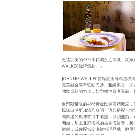
更臻完美的48%酒精濃度之酒液，獨家
WALKER綠牌酒款。」
JOHNNIE WALKER首席調酒師
完美融合帶有強勁海鹽、雅緻果香、深
強勁成熟的力道，如帶領消費者登高一
台灣限量版的48%黃金比例酒精濃度
風味口感更加濃烈鮮明，適合搭配台灣
讓鮮甜的風味在口中迴盪，餘韻無窮。
開始，加上北部海域的當令海鮮等，將JOH
鮮蚵，或佐配當令海鮮料理品酩，醇厚