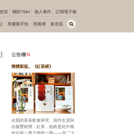
史區
關於Yilan
個人著作
訂閱電子報
記
享樂隨手拍
照相簿
影音區
獻
公告欄
簡體新版。《紅茶經》
在我的長長飲食研究、寫作生涯與
！
出版歷程裡，紅茶，始終是此中格
外佔有一席之地的一類——自二十