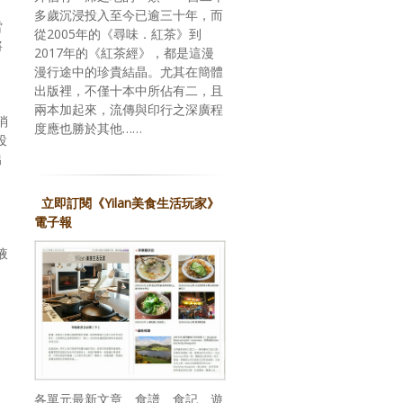
多歲沉浸投入至今已逾三十年，而
雷
從2005年的《尋味．紅茶》到
將
2017年的《紅茶經》，都是這漫
漫行途中的珍貴結晶。尤其在簡體
出版裡，不僅十本中所佔有二，且
兩本加起來，流傳與印行之深廣程
消
度應也勝於其他……
投
出
立即訂閱《Yilan美食生活玩家》
電子報
，
液
各單元最新文章、食譜、食記、遊