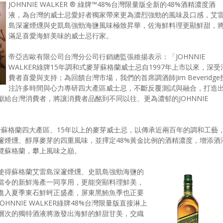
JOHNNIE WALKER ® 綠牌™48%台灣限量版全新的48%酒精濃度酒
液，為台灣的威士忌愛好者獨家帶來更為濃烈強勁的風味及口感，艾
島深邃煙燻與史凱島強勁海鹽風味極致昇華，佐海鮮料理更顯鮮甜，
滿足喜愛海鮮美味的威士忌行家。
帝亞吉歐有限公司台灣分公司行銷總監張維揚表示：「JOHNNIE
WALKER綠牌15年調和式麥芽蘇格蘭威士忌自1997年上市以來，深受
費者喜愛與支持；為回饋台灣市場，我們的首席調酒師Jim Beveridge
注許多時間與心力專研四大產區威士忌，不斷反覆測試與融合，打造
獻給台灣消費者，將讓消費者品酩到不同以往、更為濃郁的JOHNNIE
精選橫跨蘇格蘭四大產區、15年以上的麥芽威士忌，以傳承近兩百年的調和工藝
邃煙燻、醇厚麥芽的四重風味，並擇定48%黃金比例的酒精濃度，增添酒
覽蘇格蘭，攀上風味之巔。
，使得蘇格蘭艾雷島深邃煙燻、史凱島強勁海鹽的
當令的新鮮海產一同享用，更能突顯料理鮮美，
進入夏季東石鮮蚵正盛產，屏東黑鮪魚季也正要
NNIE WALKER綠牌48%台灣限量版直接淋上
層次的獨特酒液將激發出海鮮的鮮甜甘美，交織