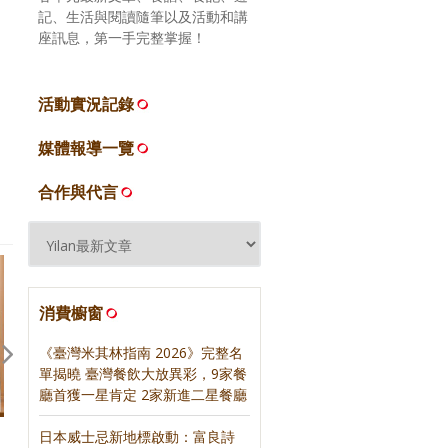
記、生活與閱讀隨筆以及活動和講
座訊息，第一手完整掌握！
活動實況記錄
媒體報導一覽
合作與代言
消費櫥窗
《臺灣米其林指南 2026》完整名
單揭曉 臺灣餐飲大放異彩，9家餐
廳首獲一星肯定 2家新進二星餐廳
日本威士忌新地標啟動：富良詩
回應期待？關於，《台灣米其林
旅行的力量 — 近來幾本書