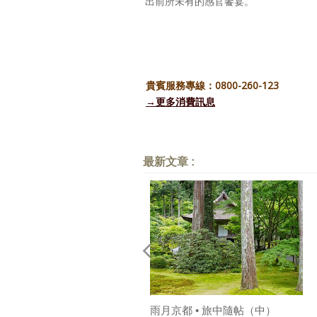
出前所未有的感官饗宴。
貴賓服務專線：0800-260-123
→更多消費訊息
最新文章 :
雨月京都 • 旅中隨帖（中）