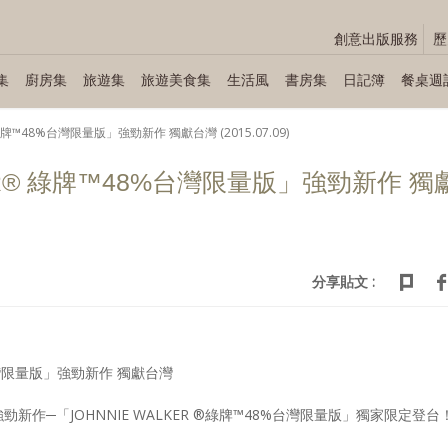
創意出版服務
歷
集
廚房集
旅遊集
旅遊美食集
生活風
書房集
日記簿
餐桌週
 綠牌™48%台灣限量版」強勁新作 獨獻台灣 (2015.07.09)
KER® 綠牌™48%台灣限量版」強勁新作 獨
分享貼文 :
%台灣限量版」強勁新作 獨獻台灣
®強勁新作─「JOHNNIE WALKER ®綠牌™48%台灣限量版」獨家限定登台