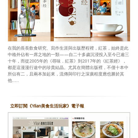
在我的長長飲食研究、寫作生涯與出版歷程裡，紅茶，始終是此
中格外佔有一席之地的一類——自二十多歲沉浸投入至今已逾三
十年，而從2005年的《尋味．紅茶》到2017年的《紅茶經》，
都是這漫漫行途中的珍貴結晶。尤其在簡體出版裡，不僅十本中
所佔有二，且兩本加起來，流傳與印行之深廣程度應也勝於其
他……
立即訂閱《Yilan美食生活玩家》電子報