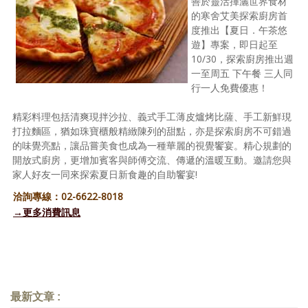
善於靈活揮灑世界食材
照相簿
的寒舍艾美探索廚房首
度推出【夏日．午茶悠
影音區
遊】專案，即日起至
10/30，探索廚房推出週
創意出版服務
一至周五 下午餐 三人同
行一人免費優惠！
歷史區
精彩料理包括清爽現拌沙拉、義式手工薄皮爐烤比薩、手工新鮮現
關於Yilan
打拉麵區，猶如珠寶櫃般精緻陳列的甜點，亦是探索廚房不可錯過
的味覺亮點，讓品嘗美食也成為一種華麗的視覺饗宴。精心規劃的
個人著作
開放式廚房，更增加賓客與師傅交流、傳遞的溫暖互動。邀請您與
家人好友一同來探索夏日新食趣的自助饗宴!
活動實況記錄
洽詢專線：02-6622-8018
→更多消費訊息
媒體報導一覽
合作與代言
訂閱電子報
最新文章 :