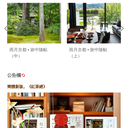
雨月京都 • 旅中隨帖
雨月京都 • 旅中隨帖
（中）
（上）
公告欄
簡體新版。《紅茶經》