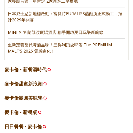
家餐廳首獲一星肯定 2家新進二星餐廳
日本威士忌新地標啟動：富良詩FURALISS蒸餾所正式動工，預
計2029年開幕
MINI ✕ 宜蘭凱渡廣場酒店 聯手開啟夏日玩樂新航線
重新定義當代啤酒品味！三得利頂級啤酒 The PREMIUM
MALT’S 2026 質感進化！
麥卡倫 • 新餐酒時代
麥卡倫甜蜜新浪潮
麥卡倫團圓美味學
麥卡倫 • 新餐桌
日日餐餐 • 麥卡倫