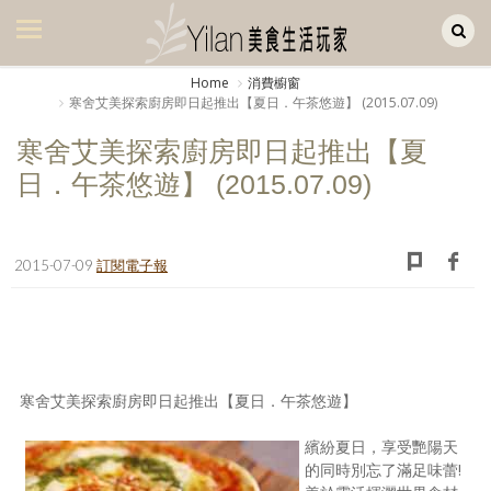
Yilan作品區
美食集
Home
消費櫥窗
寒舍艾美探索廚房即日起推出【夏日．午茶悠遊】 (2015.07.09)
美飲集
寒舍艾美探索廚房即日起推出【夏
廚房集
日．午茶悠遊】 (2015.07.09)
旅遊集
旅遊美食集
2015-07-09
訂閱電子報
生活風
書房集
日記簿
寒舍艾美探索廚房即日起推出【夏日．午茶悠遊】
餐桌週記
繽紛夏日，享受艷陽天
的同時別忘了滿足味蕾!
享樂隨手拍