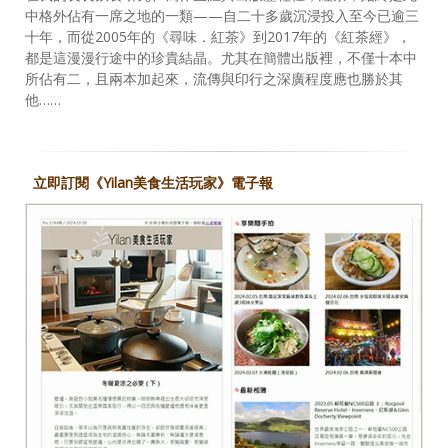
中格外佔有一席之地的一類——自二十多歲沉浸投入至今已逾三
十年，而從2005年的《尋味．紅茶》到2017年的《紅茶經》，
都是這漫漫行途中的珍貴結晶。尤其在簡體出版裡，不僅十本中
所佔有二，且兩本加起來，流傳與印行之深廣程度應也勝於其
他……
立即訂閱《Yilan美食生活玩家》電子報