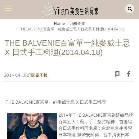
Yilan作品區
美食集
Home
消費櫥窗
THE BALVENIE百富單一純麥威士忌 X 日式手工料理(2014.04.18)
美飲集
THE BALVENIE百富單一純麥威士忌
廚房集
X 日式手工料理(2014.04.18)
旅遊集
旅遊美食集
2014-04-18
訂閱電子報
生活風
書房集
THE BALVENIE百富單一純麥威士忌 X 日式手工料理
日記簿
2014年THE BALVENIE百富為延續品牌
餐桌週記
百年五大工藝，手工堅持精神，首度結
合日式手作料理名廚：台北魚道生美學
享樂隨手拍
日本料理-劉濟安師傅、台中清美日本