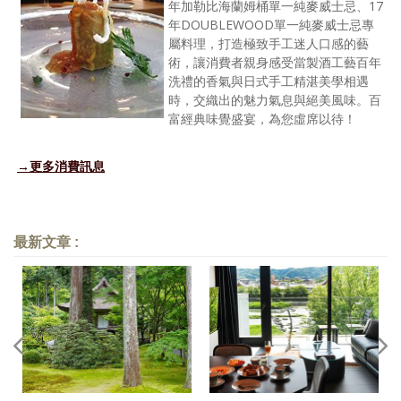
年加勒比海蘭姆桶單一純麥威士忌、17
年DOUBLEWOOD單一純麥威士忌專
屬料理，打造極致手工迷人口感的藝
術，讓消費者親身感受當製酒工藝百年
洗禮的香氣與日式手工精湛美學相遇
時，交織出的魅力氣息與絕美風味。百
富經典味覺盛宴，為您虛席以待！
→更多消費訊息
最新文章 :