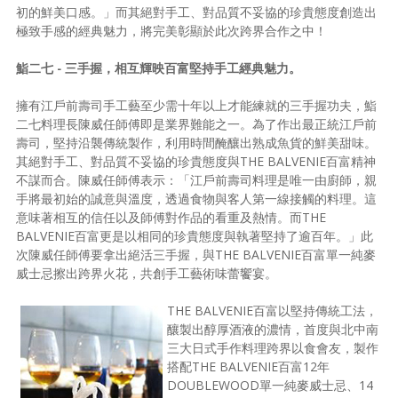
初的鮮美口感。」而其絕對手工、對品質不妥協的珍貴態度創造出
極致手感的經典魅力，將完美彰顯於此次跨界合作之中！
鮨二七 - 三手握，相互輝映百富堅持手工經典魅力。
擁有江戶前壽司手工藝至少需十年以上才能練就的三手握功夫，鮨
二七料理長陳威任師傅即是業界難能之一。為了作出最正統江戶前
壽司，堅持沿襲傳統製作，利用時間醃釀出熟成魚貨的鮮美甜味。
其絕對手工、對品質不妥協的珍貴態度與THE BALVENIE百富精神
不謀而合。陳威任師傅表示：「江戶前壽司料理是唯一由廚師，親
手將最初始的誠意與溫度，透過食物與客人第一線接觸的料理。這
意味著相互的信任以及師傅對作品的看重及熱情。而THE
BALVENIE百富更是以相同的珍貴態度與執著堅持了逾百年。」此
次陳威任師傅要拿出絕活三手握，與THE BALVENIE百富單一純麥
威士忌擦出跨界火花，共創手工藝術味蕾饗宴。
THE BALVENIE百富以堅持傳統工法，
釀製出醇厚酒液的濃情，首度與北中南
三大日式手作料理跨界以食會友，製作
搭配THE BALVENIE百富12年
DOUBLEWOOD單一純麥威士忌、14