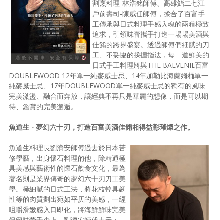
割烹料理-林浩銘師傅、高雄鮨二七江
照相簿
戶前壽司-陳威任師傅，揉合了百富手
工傳承與日式料理手感入魂的兩種極致
影音區
追求，引領味蕾攜手打造一場場美酒與
佳餚的跨界盛宴。透過師傅們細膩的刀
創意出版服務
工、不妥協的揉握指法，每一道鮮美的
日式手工料理將與THE BALVENIE百富
歷史區
DOUBLEWOOD 12年單一純麥威士忌、14年加勒比海蘭姆桶單一
純麥威士忌、17年DOUBLEWOOD單一純麥威士忌的獨有的風味
關於Yilan
完美激盪、融合而奔放，讓經典不再只是華麗的想像，而是可以期
待、鑑賞的完美邂逅。
個人著作
魚道生 - 夢幻六十刃，打造百富美酒佳餚相得益彰璀燦之作。
活動實況記錄
魚道生料理長劉濟安師傅過去於日本苦
媒體報導一覽
修學藝，出身懷石料理的他，除精通極
具美感與藝術性的懷石飲食文化，最為
合作與代言
著名則是業界傳奇的夢幻六十刃刀工美
學。極細膩的日式工法，將花枝較具韌
訂閱電子報
性等的肉質劃出宛如平仄的美感，一經
咀嚼滑嫩感入口即化，將海鮮鮮味完美
保留味蕾舌尖上。劉濟安師傅表示：