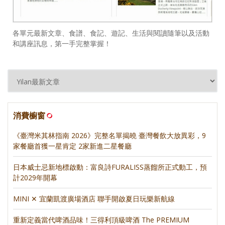
各單元最新文章、食譜、食記、遊記、生活與閱讀隨筆以及活動
和講座訊息，第一手完整掌握！
消費櫥窗
《臺灣米其林指南 2026》完整名單揭曉 臺灣餐飲大放異彩，9
家餐廳首獲一星肯定 2家新進二星餐廳
日本威士忌新地標啟動：富良詩FURALISS蒸餾所正式動工，預
計2029年開幕
MINI ✕ 宜蘭凱渡廣場酒店 聯手開啟夏日玩樂新航線
重新定義當代啤酒品味！三得利頂級啤酒 The PREMIUM