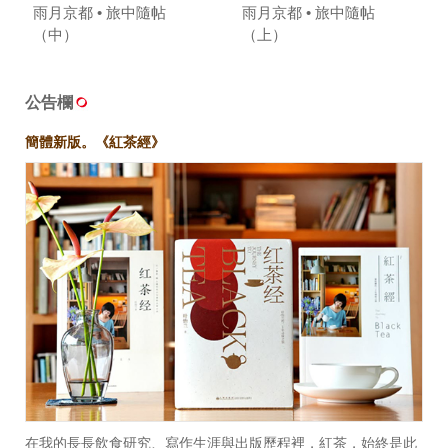
雨月京都 • 旅中隨帖
雨月京都 • 旅中隨帖
（中）
（上）
公告欄
簡體新版。《紅茶經》
在我的長長飲食研究、寫作生涯與出版歷程裡，紅茶，始終是此