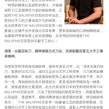
「時間的雕琢以及絕對的專注，才能練
就對刀工及握壽司力道的精細掌握，正
如同THE BALVENIE百富的百年信念，
堅持以手工的力量成就不凡的經典。」
此次跨界與THE BALVENIE百富單一純
麥威士忌攜手合作並推出百富套餐，豐富卻細膩的口感相輔相成，
為饕客們帶來味蕾上的全新體驗，在享用的同時感受THE
BALVENIE百富堅持呈獻手工的心！
清美 - 去蕪百味刀，精準俐落日式刀法，完美彰顯百富五大手工傳
承精神。
清美割烹料理長林浩銘師傅，擁有年資近20年，以「清美去蕪百味
刀」紮實的日式刀法，成功立足於日式手工料理界。刀刀精準如機
械般俐落，將食材、漁貨最新鮮肥美之處去蕪存菁保留下來，而片
功一流，薄如紙的生魚片精湛技法，更是成為料理檯前為一睹風
采、座無虛席的主要原因。此次代表清美日本割烹料理跨界與THE
BALVENIE百富合作，只為了堅持同樣的態度與理念 – 用最真摯的
心與誠意，透過雙手，感動消費者做出最需要的想要。林浩銘師傅
表示：「THE BALVENIE百富單一純麥威士忌的穩度與厚實感，完
美襯托日式手工料理所綻放出的原汁原味，讓客人們享用到食材最