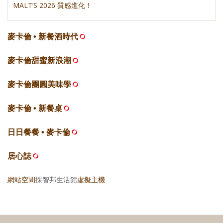
MALT’S 2026 質感進化！
麥卡倫 • 新餐酒時代
麥卡倫甜蜜新浪潮
麥卡倫團圓美味學
麥卡倫 • 新餐桌
日日餐餐 • 麥卡倫
居心誌
網站空間
採智邦生活館
虛擬主機