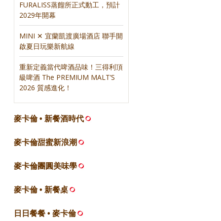
FURALISS蒸餾所正式動工，預計
2029年開幕
MINI ✕ 宜蘭凱渡廣場酒店 聯手開
啟夏日玩樂新航線
重新定義當代啤酒品味！三得利頂
級啤酒 The PREMIUM MALT’S
2026 質感進化！
麥卡倫 • 新餐酒時代
麥卡倫甜蜜新浪潮
麥卡倫團圓美味學
麥卡倫 • 新餐桌
日日餐餐 • 麥卡倫