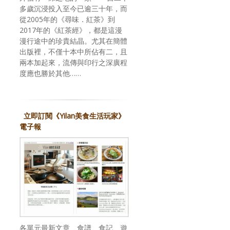
多歲沉浸投入至今已逾三十年，而
從2005年的《尋味．紅茶》到
2017年的《紅茶經》，都是這漫
漫行途中的珍貴結晶。尤其在簡體
出版裡，不僅十本中所佔有二，且
兩本加起來，流傳與印行之深廣程
度應也勝於其他……
立即訂閱《Yilan美食生活玩家》
電子報
各單元最新文章、食譜、食記、遊