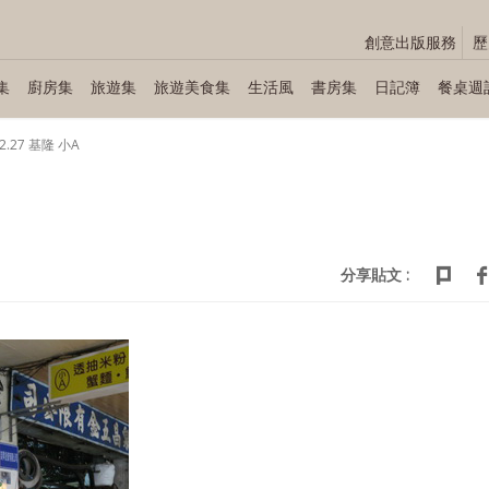
創意出版服務
歷
集
廚房集
旅遊集
旅遊美食集
生活風
書房集
日記簿
餐桌週
12.27 基隆 小A
分享貼文 :