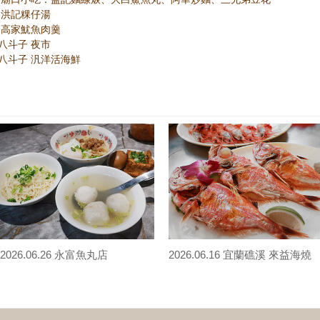
隆 洪記粿仔湯
基隆 高家魷魚肉羹
隆八斗子 夜市
基隆八斗子 汎洋活海鮮
2026.06.26 永富魚丸店
2026.06.16 宜蘭礁溪 來益海燒