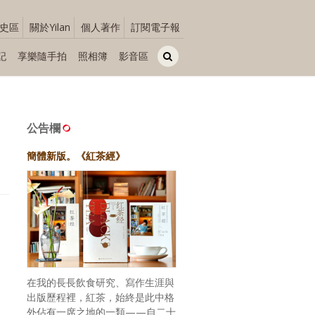
史區
關於Yilan
個人著作
訂閱電子報
記
享樂隨手拍
照相簿
影音區
公告欄
簡體新版。《紅茶經》
在我的長長飲食研究、寫作生涯與
出版歷程裡，紅茶，始終是此中格
外佔有一席之地的一類——自二十