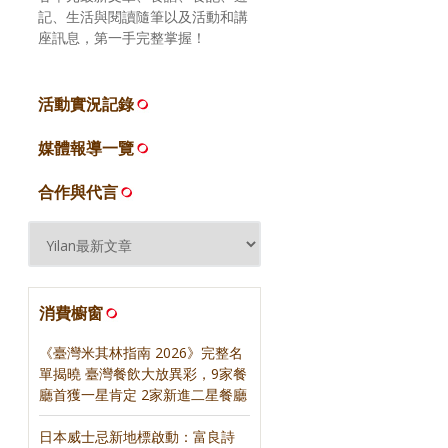
記、生活與閱讀隨筆以及活動和講
座訊息，第一手完整掌握！
活動實況記錄
媒體報導一覽
合作與代言
消費櫥窗
《臺灣米其林指南 2026》完整名
單揭曉 臺灣餐飲大放異彩，9家餐
廳首獲一星肯定 2家新進二星餐廳
日本威士忌新地標啟動：富良詩