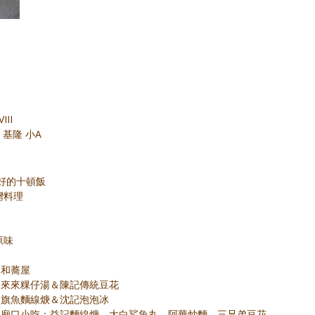
II
3 基隆 小A
美好的十頓飯
灣料理
原味
隆 和蕎屋
 基隆 來來粿仔湯＆陳記傳統豆花
 基隆 旗魚麵線焿＆沈記泡泡冰
6 基隆 廟口小吃：益記麵線焿、大白鯊魚丸、阿華炒麵、三兄弟豆花