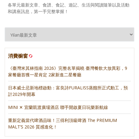
各單元最新文章、食譜、食記、遊記、生活與閱讀隨筆以及活動
和講座訊息，第一手完整掌握！
消費櫥窗
《臺灣米其林指南 2026》完整名單揭曉 臺灣餐飲大放異彩，9
家餐廳首獲一星肯定 2家新進二星餐廳
日本威士忌新地標啟動：富良詩FURALISS蒸餾所正式動工，預
計2029年開幕
MINI ✕ 宜蘭凱渡廣場酒店 聯手開啟夏日玩樂新航線
重新定義當代啤酒品味！三得利頂級啤酒 The PREMIUM
MALT’S 2026 質感進化！