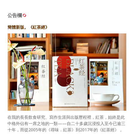
公告欄
簡體新版。《紅茶經》
在我的長長飲食研究、寫作生涯與出版歷程裡，紅茶，始終是此
中格外佔有一席之地的一類——自二十多歲沉浸投入至今已逾三
十年，而從2005年的《尋味．紅茶》到2017年的《紅茶經》，