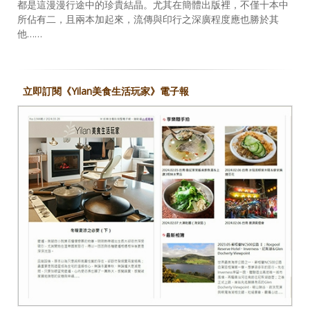
都是這漫漫行途中的珍貴結晶。尤其在簡體出版裡，不僅十本中
所佔有二，且兩本加起來，流傳與印行之深廣程度應也勝於其
他……
立即訂閱《Yilan美食生活玩家》電子報