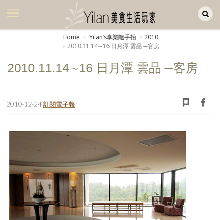
Yilan作品區
美食集
Home
Yilanʼs享樂隨手拍
2010
2010.11.14∼16 日月潭 雲品 ─客房
美飲集
2010.11.14∼16 日月潭 雲品 ─客房
廚房集
旅遊集
2010-12-24
訂閱電子報
旅遊美食集
生活風
書房集
日記簿
餐桌週記
享樂隨手拍