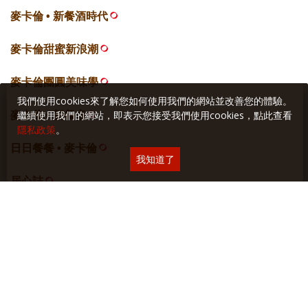
麥卡倫 • 新餐酒時代
麥卡倫甜蜜新浪潮
麥卡倫團圓美味學
我們使用cookies來了解您如何使用我們的網站並改善您的體驗。
繼續使用我們的網站，即表示您接受我們使用cookies，點此查看
麥卡倫 • 新餐桌
隱私政策
。
日日餐餐 • 麥卡倫
我知道了
居心誌
網站空間
採智邦生活館
虛擬主機
關於本站
∣
隱私權保護
∣
廣告與合作
∣
聯絡我們