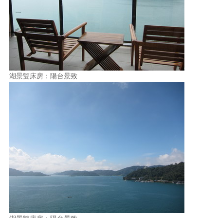
湖景雙床房：陽台景致