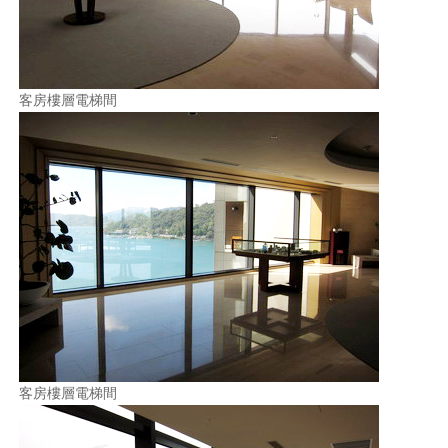
照相簿
影音區
客房樓層電梯間
創意出版服務
歷史區
關於Yilan
個人著作
活動實況記錄
媒體報導一覽
合作與代言
訂閱電子報
客房樓層電梯間