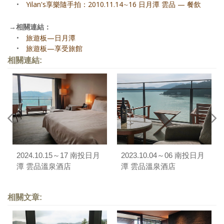
•
Yilan's享樂隨手拍：2010.11.14∼16 日月潭 雲品
—
餐飲
→
相關連結：
•
旅遊板—日月潭
•
旅遊板—享受旅館
相關連結:
2024.10.15～17 南投日月
2023.10.04～06 南投日月
潭 雲品溫泉酒店
潭 雲品溫泉酒店
相關文章: