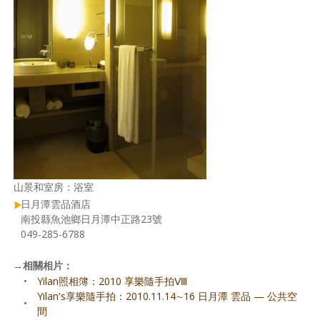
山景和室房：浴室
日月潭雲品酒店
南投縣魚池鄉日月潭中正路23號
049-285-6788
→
相關相片：
•
Yilan照相簿：2010 享樂隨手拍Ⅷ
Yilan's享樂隨手拍：2010.11.14∼16 日月潭 雲品
—
公共空
•
間