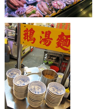
照相簿
影音區
創意出版服務
歷史區
關於Yilan
個人著作
活動實況記錄
媒體報導一覽
合作與代言
訂閱電子報