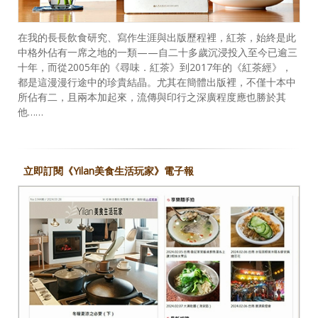
在我的長長飲食研究、寫作生涯與出版歷程裡，紅茶，始終是此
中格外佔有一席之地的一類——自二十多歲沉浸投入至今已逾三
十年，而從2005年的《尋味．紅茶》到2017年的《紅茶經》，
都是這漫漫行途中的珍貴結晶。尤其在簡體出版裡，不僅十本中
所佔有二，且兩本加起來，流傳與印行之深廣程度應也勝於其
他……
立即訂閱《Yilan美食生活玩家》電子報