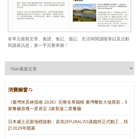
各單元最新文章、食譜、食記、遊記、生活與閱讀隨筆以及活動
和講座訊息，第一手完整掌握！
消費櫥窗
《臺灣米其林指南 2026》完整名單揭曉 臺灣餐飲大放異彩，9
家餐廳首獲一星肯定 2家新進二星餐廳
日本威士忌新地標啟動：富良詩FURALISS蒸餾所正式動工，預
計2029年開幕