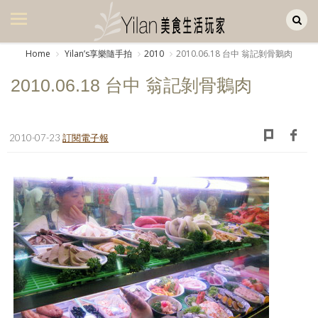
Yilan作品區
美食集
Home
Yilanʼs享樂隨手拍
2010
2010.06.18 台中 翁記剝骨鵝肉
美飲集
2010.06.18 台中 翁記剝骨鵝肉
廚房集
旅遊集
2010-07-23
訂閱電子報
旅遊美食集
生活風
書房集
日記簿
餐桌週記
享樂隨手拍