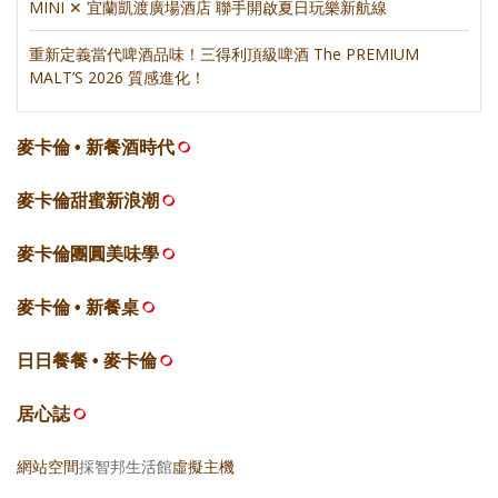
MINI ✕ 宜蘭凱渡廣場酒店 聯手開啟夏日玩樂新航線
重新定義當代啤酒品味！三得利頂級啤酒 The PREMIUM
MALT’S 2026 質感進化！
麥卡倫 • 新餐酒時代
麥卡倫甜蜜新浪潮
麥卡倫團圓美味學
麥卡倫 • 新餐桌
日日餐餐 • 麥卡倫
居心誌
網站空間
採智邦生活館
虛擬主機