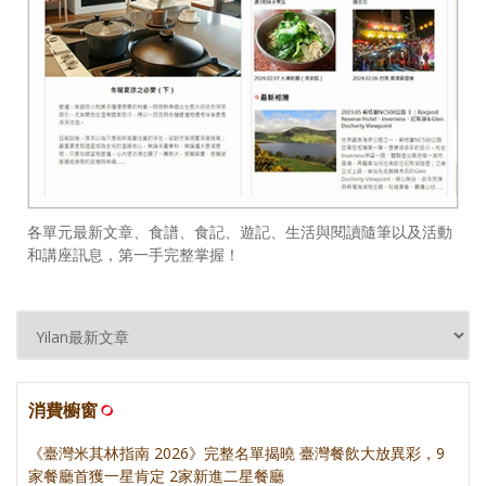
各單元最新文章、食譜、食記、遊記、生活與閱讀隨筆以及活動
和講座訊息，第一手完整掌握！
消費櫥窗
《臺灣米其林指南 2026》完整名單揭曉 臺灣餐飲大放異彩，9
家餐廳首獲一星肯定 2家新進二星餐廳