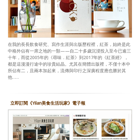
在我的長長飲食研究、寫作生涯與出版歷程裡，紅茶，始終是此
中格外佔有一席之地的一類——自二十多歲沉浸投入至今已逾三
十年，而從2005年的《尋味．紅茶》到2017年的《紅茶經》，
都是這漫漫行途中的珍貴結晶。尤其在簡體出版裡，不僅十本中
所佔有二，且兩本加起來，流傳與印行之深廣程度應也勝於其
他……
立即訂閱《Yilan美食生活玩家》電子報