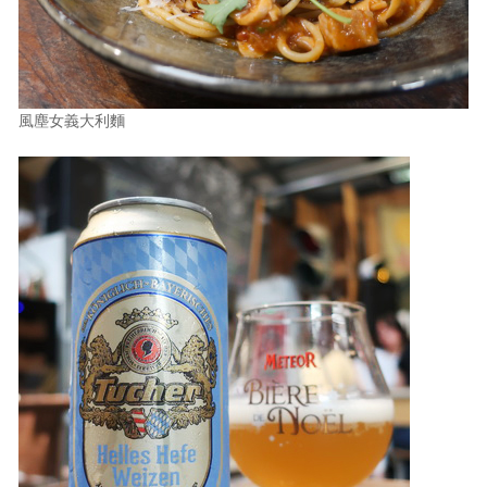
風塵女義大利麵