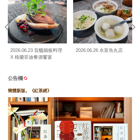
2026.06.23 旨醞鐵板料理
2026.06.26 永富魚丸店
X 格蘭菲迪餐酒饗宴
公告欄
簡體新版。《紅茶經》