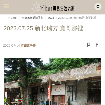
Yilan作品區
美食集
Home
Yilanʼs享樂隨手拍
2023
2023.07.25 新北瑞芳 寬哥那裡
美飲集
2023.07.25 新北瑞芳 寬哥那裡
廚房集
旅遊集
2023-09-14
訂閱電子報
旅遊美食集
生活風
書房集
日記簿
餐桌週記
享樂隨手拍