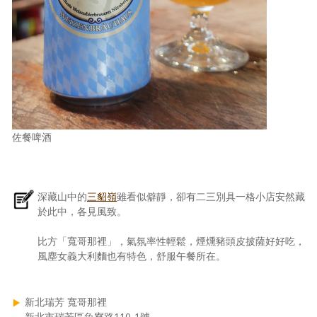
佐餐啤酒
深藏山中的
三貂嶺
雖看似僻靜，卻有二三別具一格小店安然藏
於此中，各見風致。
比方「寬哥那裡」，氣氛率性輕鬆，煙燻豬頭皮披薩好好吃，
風塵女義大利麵也有特色，舒服午餐所在。
新北瑞芳 寬哥那裡
新北市瑞芳區魚寮路110-1號