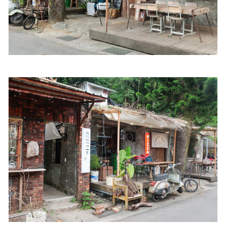
照相簿
影音區
創意出版服務
歷史區
關於Yilan
個人著作
活動實況記錄
媒體報導一覽
合作與代言
訂閱電子報