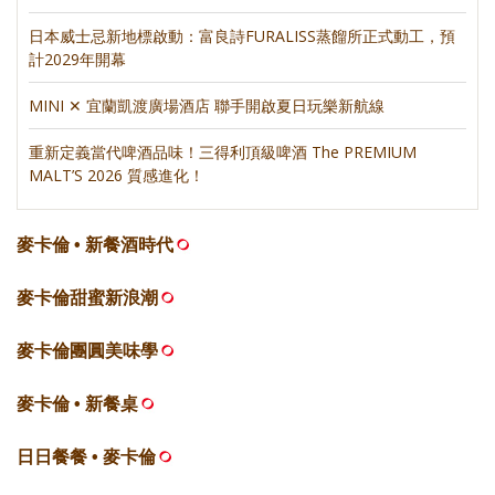
日本威士忌新地標啟動：富良詩FURALISS蒸餾所正式動工，預
計2029年開幕
MINI ✕ 宜蘭凱渡廣場酒店 聯手開啟夏日玩樂新航線
重新定義當代啤酒品味！三得利頂級啤酒 The PREMIUM
MALT’S 2026 質感進化！
麥卡倫 • 新餐酒時代
麥卡倫甜蜜新浪潮
麥卡倫團圓美味學
麥卡倫 • 新餐桌
日日餐餐 • 麥卡倫