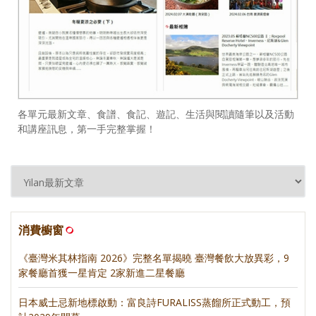
各單元最新文章、食譜、食記、遊記、生活與閱讀隨筆以及活動
和講座訊息，第一手完整掌握！
消費櫥窗
《臺灣米其林指南 2026》完整名單揭曉 臺灣餐飲大放異彩，9
家餐廳首獲一星肯定 2家新進二星餐廳
日本威士忌新地標啟動：富良詩FURALISS蒸餾所正式動工，預