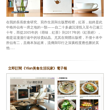
在我的長長飲食研究、寫作生涯與出版歷程裡，紅茶，始終是此
中格外佔有一席之地的一類——自二十多歲沉浸投入至今已逾三
十年，而從2005年的《尋味．紅茶》到2017年的《紅茶經》，
都是這漫漫行途中的珍貴結晶。尤其在簡體出版裡，不僅十本中
所佔有二，且兩本加起來，流傳與印行之深廣程度應也勝於其
他……
立即訂閱《Yilan美食生活玩家》電子報