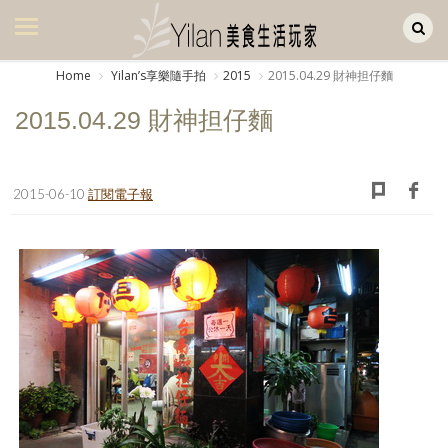
Yilan作品區
美食集
Home
Yilanʼs享樂隨手拍
2015
2015.04.29 財神担仔麵
美飲集
2015.04.29 財神担仔麵
廚房集
旅遊集
2015-06-10
訂閱電子報
旅遊美食集
生活風
書房集
日記簿
餐桌週記
享樂隨手拍