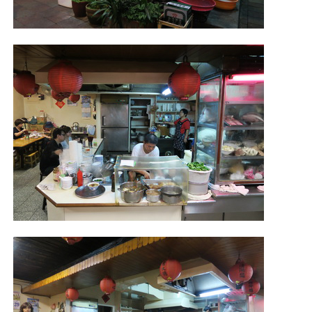
照相簿
影音區
創意出版服務
歷史區
關於Yilan
個人著作
活動實況記錄
媒體報導一覽
合作與代言
訂閱電子報