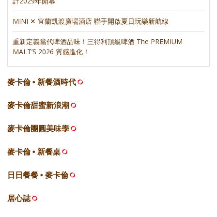
計2029年開幕
MINI ✕ 宜蘭凱渡廣場酒店 聯手開啟夏日玩樂新航線
重新定義當代啤酒品味！三得利頂級啤酒 The PREMIUM
MALT’S 2026 質感進化！
麥卡倫 • 新餐酒時代
麥卡倫甜蜜新浪潮
麥卡倫團圓美味學
麥卡倫 • 新餐桌
日日餐餐 • 麥卡倫
居心誌