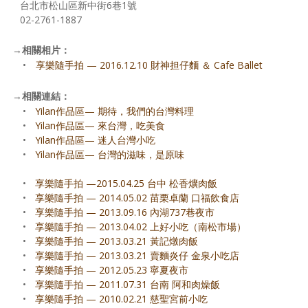
台北市松山區新中街6巷1號
02-2761-1887
→
相關相片：
•
享樂隨手拍 — 2016.12.10 財神担仔麵 ＆ Cafe Ballet
→
相關連結：
•
Yilan作品區— 期待，我們的台灣料理
•
Yilan作品區— 來台灣，吃美食
•
Yilan作品區— 迷人台灣小吃
•
Yilan作品區— 台灣的滋味，是原味
•
享樂隨手拍 —2015.04.25 台中 松香爌肉飯
•
享樂隨手拍 — 2014.05.02 苗栗卓蘭 口福飲食店
•
享樂隨手拍 — 2013.09.16 內湖737巷夜市
•
享樂隨手拍 — 2013.04.02 上好小吃（南松市場）
•
享樂隨手拍 — 2013.03.21 黃記燉肉飯
•
享樂隨手拍 — 2013.03.21 賣麵炎仔 金泉小吃店
•
享樂隨手拍 — 2012.05.23 寧夏夜市
•
享樂隨手拍 — 2011.07.31 台南 阿和肉燥飯
•
享樂隨手拍 — 2010.02.21 慈聖宮前小吃