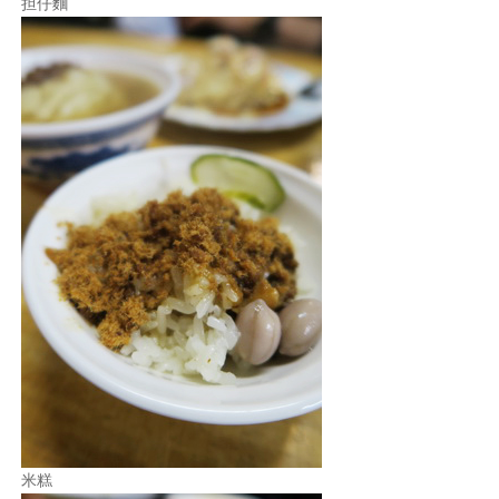
担仔麵
米糕