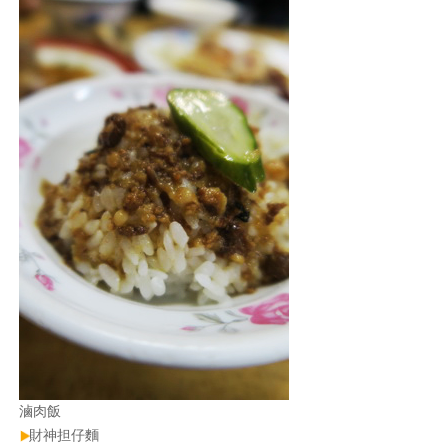
滷肉飯
財神担仔麵