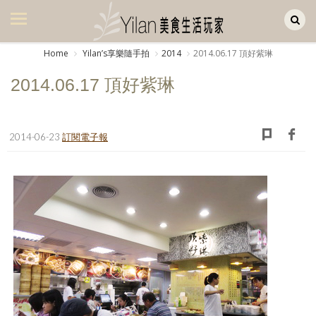
Yilan作品區
美食集
Home
Yilanʼs享樂隨手拍
2014
2014.06.17 頂好紫琳
美飲集
2014.06.17 頂好紫琳
廚房集
旅遊集
2014-06-23
訂閱電子報
旅遊美食集
生活風
書房集
日記簿
餐桌週記
享樂隨手拍