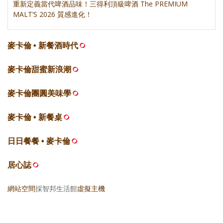
重新定義當代啤酒品味！三得利頂級啤酒 The PREMIUM
MALT’S 2026 質感進化！
麥卡倫 • 新餐酒時代
麥卡倫甜蜜新浪潮
麥卡倫團圓美味學
麥卡倫 • 新餐桌
日日餐餐 • 麥卡倫
居心誌
網站空間
採智邦生活館
虛擬主機