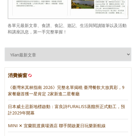
各單元最新文章、食譜、食記、遊記、生活與閱讀隨筆以及活動
和講座訊息，第一手完整掌握！
消費櫥窗
《臺灣米其林指南 2026》完整名單揭曉 臺灣餐飲大放異彩，9
家餐廳首獲一星肯定 2家新進二星餐廳
日本威士忌新地標啟動：富良詩FURALISS蒸餾所正式動工，預
計2029年開幕
MINI ✕ 宜蘭凱渡廣場酒店 聯手開啟夏日玩樂新航線