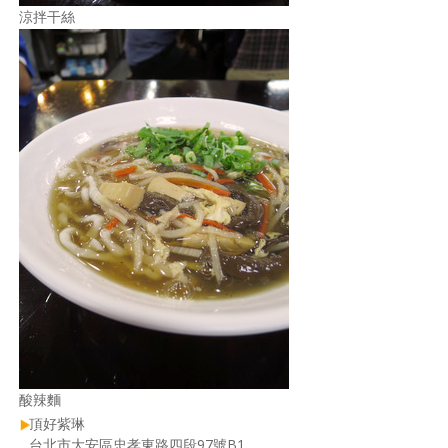
涼拌干絲
酸辣麵
頂好紫琳
台北市大安區忠孝東路四段97號B1