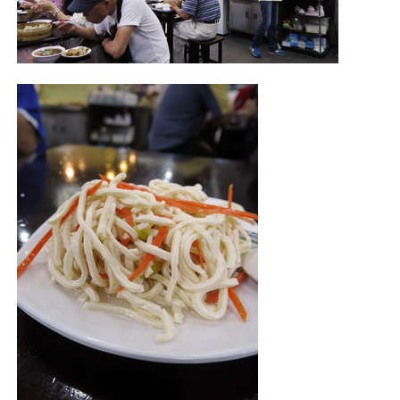
照相簿
影音區
創意出版服務
歷史區
關於Yilan
個人著作
活動實況記錄
媒體報導一覽
合作與代言
訂閱電子報