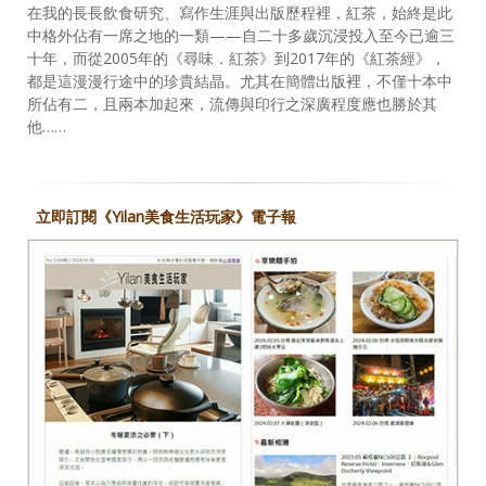
在我的長長飲食研究、寫作生涯與出版歷程裡，紅茶，始終是此
中格外佔有一席之地的一類——自二十多歲沉浸投入至今已逾三
十年，而從2005年的《尋味．紅茶》到2017年的《紅茶經》，
都是這漫漫行途中的珍貴結晶。尤其在簡體出版裡，不僅十本中
所佔有二，且兩本加起來，流傳與印行之深廣程度應也勝於其
他……
立即訂閱《Yilan美食生活玩家》電子報