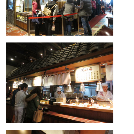
照相簿
影音區
創意出版服務
歷史區
關於Yilan
個人著作
活動實況記錄
媒體報導一覽
合作與代言
訂閱電子報