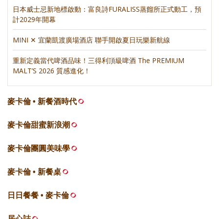
日本威士忌新地標啟動：富良詩FURALISS蒸餾所正式動工，預
計2029年開幕
MINI ✕ 宜蘭凱渡廣場酒店 聯手開啟夏日玩樂新航線
重新定義當代啤酒品味！三得利頂級啤酒 The PREMIUM
MALT’S 2026 質感進化！
麥卡倫 • 新餐酒時代
麥卡倫甜蜜新浪潮
麥卡倫團圓美味學
麥卡倫 • 新餐桌
日日餐餐 • 麥卡倫
居心誌