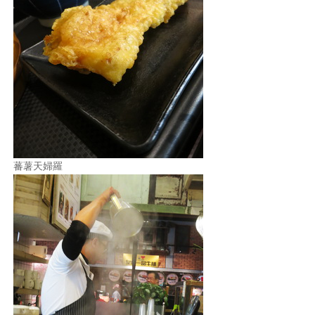
蕃薯天婦羅