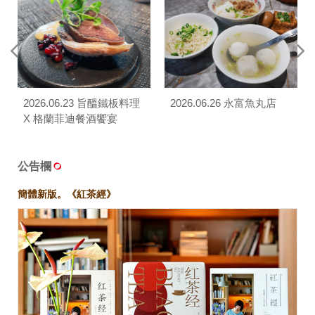
2026.06.23 旨醞鐵板料理
2026.06.26 永富魚丸店
X 格蘭菲迪餐酒饗宴
公告欄
簡體新版。《紅茶經》