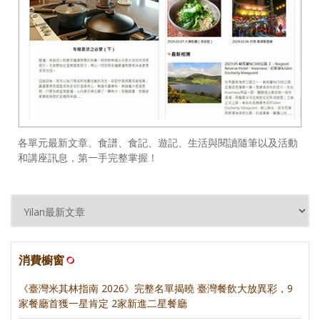
各單元最新文章、食譜、食記、遊記、生活與閱讀隨筆以及活動
和講座訊息，第一手完整掌握！
消費櫥窗
《臺灣米其林指南 2026》完整名單揭曉 臺灣餐飲大放異彩，9
家餐廳首獲一星肯定 2家新進二星餐廳