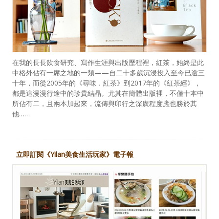
在我的長長飲食研究、寫作生涯與出版歷程裡，紅茶，始終是此
中格外佔有一席之地的一類——自二十多歲沉浸投入至今已逾三
十年，而從2005年的《尋味．紅茶》到2017年的《紅茶經》，
都是這漫漫行途中的珍貴結晶。尤其在簡體出版裡，不僅十本中
所佔有二，且兩本加起來，流傳與印行之深廣程度應也勝於其
他……
立即訂閱《Yilan美食生活玩家》電子報