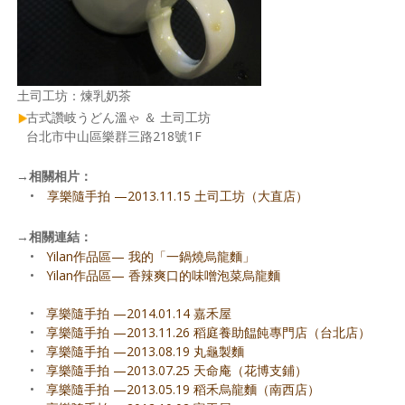
土司工坊：煉乳奶茶
古式讚岐うどん溫ゃ ＆ 土司工坊
台北市中山區樂群三路218號1F
→
相關相片：
•
享樂隨手拍 —2013.11.15 土司工坊（大直店）
→
相關連結：
•
Yilan作品區— 我的「一鍋燒烏龍麵」
•
Yilan作品區— 香辣爽口的味噌泡菜烏龍麵
•
享樂隨手拍 —2014.01.14 嘉禾屋
•
享樂隨手拍 —2013.11.26 稻庭養助饂飩專門店（台北店）
•
享樂隨手拍 —2013.08.19 丸龜製麵
•
享樂隨手拍 —2013.07.25 天命庵（花博支鋪）
•
享樂隨手拍 —2013.05.19 稻禾烏龍麵（南西店）