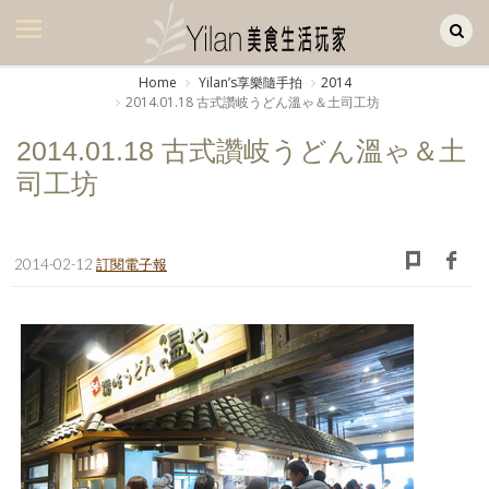
Yilan作品區
美食集
Home
Yilanʼs享樂隨手拍
2014
2014.01.18 古式讚岐うどん溫ゃ＆土司工坊
美飲集
2014.01.18 古式讚岐うどん溫ゃ＆土
廚房集
司工坊
旅遊集
旅遊美食集
2014-02-12
訂閱電子報
生活風
書房集
日記簿
餐桌週記
享樂隨手拍