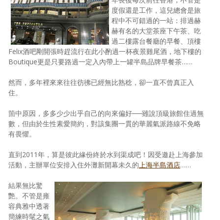
度假還是工作，這兒總會是旅
照相簿
程中不可錯過的一站：排過赫
赫有名的大堂茶座下午茶、吃
影音區
過二樓露台餐廳的早餐、頂樓
創意出版服務
Felix酒吧剛開張時趕流行在此小酌過一杯夜景雞尾酒，地下樓的
Boutique更是只要路過一定入內帶上一罐半島品牌早餐茶……
歷史區
然而，多年裡來來往往彷彿已經無比熟稔，卻一直不曾真正入
關於Yilan
住。
個人著作
箇中原因，多多少少出乎自己的向來偏好──雖說頂級旅館住過無
數，但由於生性素愛簡約，對該集團一貫的華麗氣派路線不免略
活動實況記錄
有畏懼。
媒體報導一覽
直到2011年，算是彼此緣份終於水到渠成吧！因受邀赴上海參加
活動，主辦單位安排入住外灘新開幕未久的
上海半島酒店
……
合作與代言
結果無比驚
訂閱電子報
艷。不管是雍
容典雅中透著
簡練時髦之氣