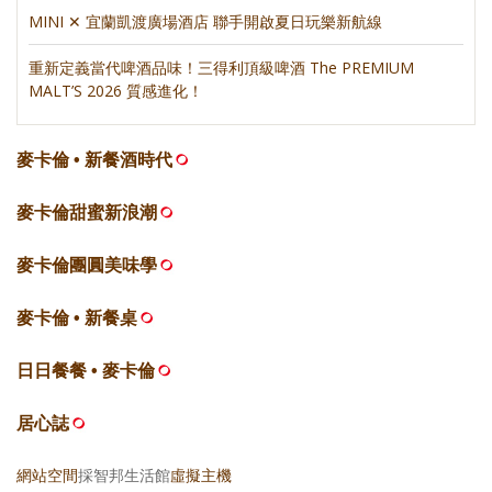
MINI ✕ 宜蘭凱渡廣場酒店 聯手開啟夏日玩樂新航線
重新定義當代啤酒品味！三得利頂級啤酒 The PREMIUM
MALT’S 2026 質感進化！
麥卡倫 • 新餐酒時代
麥卡倫甜蜜新浪潮
麥卡倫團圓美味學
麥卡倫 • 新餐桌
日日餐餐 • 麥卡倫
居心誌
網站空間
採智邦生活館
虛擬主機