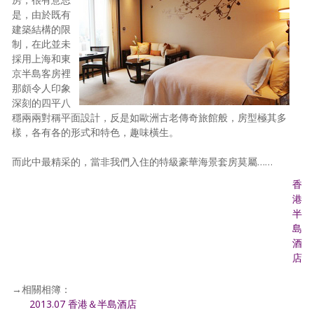
是，由於既有
建築結構的限
制，在此並未
採用上海和東
京半島客房裡
那頗令人印象
深刻的四平八
穩兩兩對稱平面設計，反是如歐洲古老傳奇旅館般，房型極其多
樣，各有各的形式和特色，趣味橫生。
而此中最精采的，當非我們入住的特級豪華海景套房莫屬……
香
港
半
島
酒
店
→相關相簿：
2013.07 香港＆半島酒店