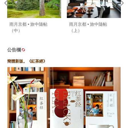
雨月京都 • 旅中隨帖
雨月京都 • 旅中隨帖
（中）
（上）
公告欄
簡體新版。《紅茶經》