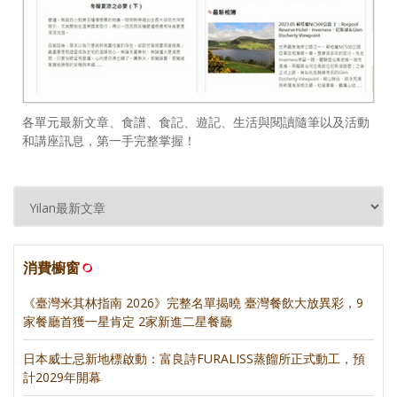
各單元最新文章、食譜、食記、遊記、生活與閱讀隨筆以及活動
和講座訊息，第一手完整掌握！
消費櫥窗
《臺灣米其林指南 2026》完整名單揭曉 臺灣餐飲大放異彩，9
家餐廳首獲一星肯定 2家新進二星餐廳
日本威士忌新地標啟動：富良詩FURALISS蒸餾所正式動工，預
計2029年開幕