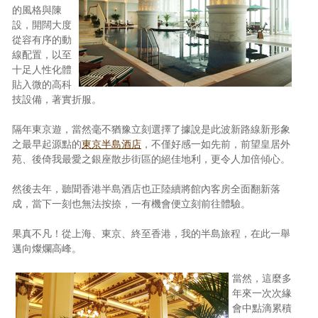
的風格與陳
設，開闊大度
從容有序的動
線配置，以至
十足人性化體
貼入微的高科
技設備，著實折服。
隔年東京遊，當然毫不猶豫立刻選擇了據說是此波新路線新形象
之最早起源點的
東京半島酒店
，不僅好感一如先前，前望皇居外
苑、後倚我最愛之銀座散步街區的絕佳地利，更令人加倍傾心。
然後去年，聽聞香港半島酒店也正陸續將館內客房全面翻新落
成，當下一刻也無法按捺，一有機會便立刻前往體驗。
果真不凡！從上海、東京、終至香港，我的半島旅程，在此一舉
邁向燦爛高峰。
當然，這麼多
年來一次次緣
會中點滴累積