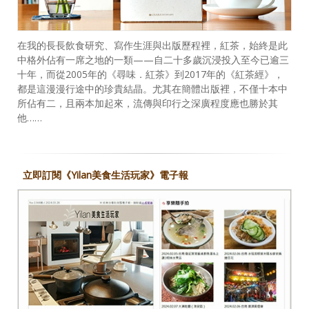
在我的長長飲食研究、寫作生涯與出版歷程裡，紅茶，始終是此
中格外佔有一席之地的一類——自二十多歲沉浸投入至今已逾三
十年，而從2005年的《尋味．紅茶》到2017年的《紅茶經》，
都是這漫漫行途中的珍貴結晶。尤其在簡體出版裡，不僅十本中
所佔有二，且兩本加起來，流傳與印行之深廣程度應也勝於其
他……
立即訂閱《Yilan美食生活玩家》電子報