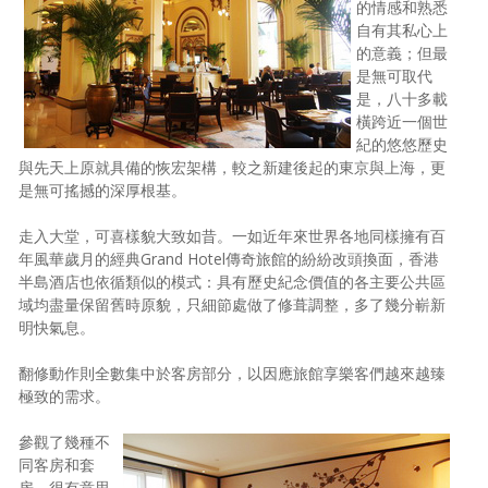
的情感和熟悉
自有其私心上
的意義；但最
是無可取代
是，八十多載
橫跨近一個世
紀的悠悠歷史
與先天上原就具備的恢宏架構，較之新建後起的東京與上海，更
是無可搖撼的深厚根基。
走入大堂，可喜樣貌大致如昔。一如近年來世界各地同樣擁有百
年風華歲月的經典Grand Hotel傳奇旅館的紛紛改頭換面，香港
半島酒店也依循類似的模式：具有歷史紀念價值的各主要公共區
域均盡量保留舊時原貌，只細節處做了修葺調整，多了幾分嶄新
明快氣息。
翻修動作則全數集中於客房部分，以因應旅館享樂客們越來越臻
極致的需求。
參觀了幾種不
同客房和套
房，很有意思