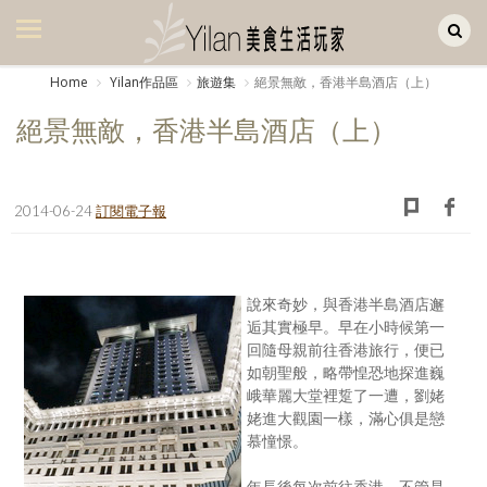
Yilan作品區
美食集
Home
Yilan作品區
旅遊集
絕景無敵，香港半島酒店（上）
美飲集
絕景無敵，香港半島酒店（上）
廚房集
旅遊集
2014-06-24
訂閱電子報
旅遊美食集
生活風
說來奇妙，與香港半島酒店邂
逅其實極早。早在小時候第一
書房集
回隨母親前往香港旅行，便已
如朝聖般，略帶惶恐地探進巍
日記簿
峨華麗大堂裡踅了一遭，劉姥
姥進大觀園一樣，滿心俱是戀
餐桌週記
慕憧憬。
享樂隨手拍
年長後每次前往香港，不管是