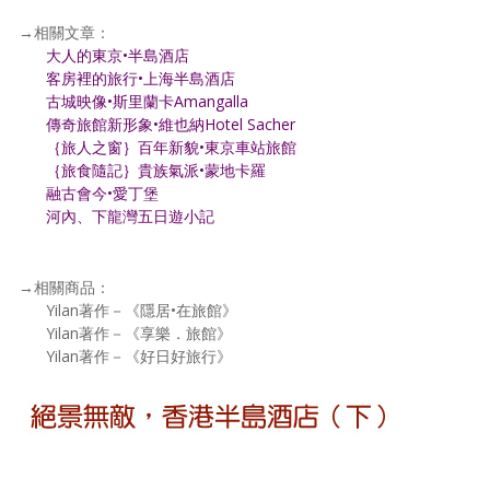
→相關文章：
大人的東京•半島酒店
客房裡的旅行•上海半島酒店
古城映像•斯里蘭卡Amangalla
傳奇旅館新形象•維也納Hotel Sacher
｛旅人之窗｝百年新貌•東京車站旅館
｛旅食隨記｝貴族氣派•蒙地卡羅
融古會今•愛丁堡
河內、下龍灣五日遊小記
→相關商品：
Yilan著作－《隱居•在旅館》
Yilan著作－《享樂．旅館》
Yilan著作－《好日好旅行》