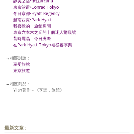
靜美之宿•伊豆arcana
東京汐留•Conrad Tokyo
冬日京都•Hyatt Regency
越南西貢•Park Hyatt
我喜歡的，旅館房間
東京六本木之丘的十個迷人驚嘆號
昔時麗晶，今日洲際
在Park Hyatt Tokyo裡從容享樂
→相關討論：
享受旅館
東京旅遊
→相關商品：
Yilan著作－《享樂．旅館》
最新文章 :