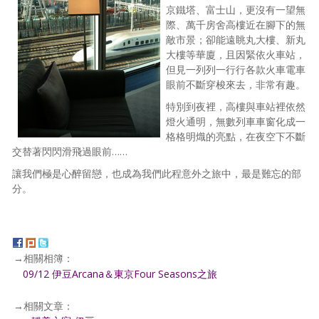
京鐵塔、富士山，更沒有一望無
際、萬千房舍高樓近在腳下的無
敵市景；卻能遠眺丸大樓、新丸
大樓等華廈，且因緊依火車站，
但見一列列一行行各款火車電車
眼前不斷穿梭來去，非常有趣。
特別到夜裡，高樓與車站裡依然
燈火通明，無數列車車窗化成一
格格明熾的亮點，在夜空下不斷
交替著閃閃滑飛過眼前……
讓我們極是心醉留戀，也成為我們此程意外之旅中，最是難忘的部
分。
→相關相簿：
09/12 伊豆Arcana＆東京Four Seasons之旅
→相關文章：