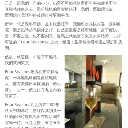
只是，照我們一向的小心，仍舊不可能就這麼所有事都放著不管，
直接就往東京去。難得脫軌的興奮情緒裡，我們一面繼續吃飯，一
面開始打電話聯絡後續行程更動事宜。
所幸，想是深冬季節、並非旅遊旺季，飛機班次很快改妥。落腳處
呢，因是臨時起意額外之行，自然最重要是輕鬆隨性，當下便決
定，不要走遠、也不要刻意；遂馬上就挑定了東京火車站旁、步行
可達的「Four Seasons丸之內」飯店；且果然也很幸運立即訂到房
間。
然後，就這樣，中途下車離站，
我們來到東京。
Four Seasons飯店在東京有兩
處，一為地點略偏遠但腹地廣
大、擁有美麗日本庭園的「椿山
莊」，另一，便是位在丸之內的
這家了。
Four Seasons丸之內在2002年
秋天初開幕時，曾經以其別具一
格的優雅時髦風範而在飯店圈中
喧騰一時。只是之後，東京五星