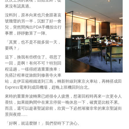
來沒有認真過。
沒料到，原本向來也只會跟著哀
號幾聲的另一半，沉默了好一會
兒，突然間掏出PDA手機按出行
事曆，靜靜數算了一陣。
「其實，也不是不能多留一天，
要嗎？」
這下，換我有些楞住了。尋思了
一回，是啊！有何不可？特別回
程這趟，一樣得經過重重換車：
先搭計程車從旅館到修善寺火車
站，走伊豆箱根鐵道到三島，轉新幹線到東京火車站，再轉搭成田
Express電車到成田機場，趕晚上班機回到台北。
來時的重重奔波轉乘已經很令人疲憊，想著回程時再來一次更令人
畏怯，如果能夠間中在東京停留一晚休息一下，確實是比較不累。
而且，還可以趁著聖誕節前，欣賞一下必然璀璨非常的東京聖誕街
景與夜燈……
「好啊，就這麼辦！」我們登時下了決心。