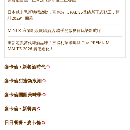
日本威士忌新地標啟動：富良詩FURALISS蒸餾所正式動工，預
計2029年開幕
MINI ✕ 宜蘭凱渡廣場酒店 聯手開啟夏日玩樂新航線
重新定義當代啤酒品味！三得利頂級啤酒 The PREMIUM
MALT’S 2026 質感進化！
麥卡倫 • 新餐酒時代
麥卡倫甜蜜新浪潮
麥卡倫團圓美味學
麥卡倫 • 新餐桌
日日餐餐 • 麥卡倫