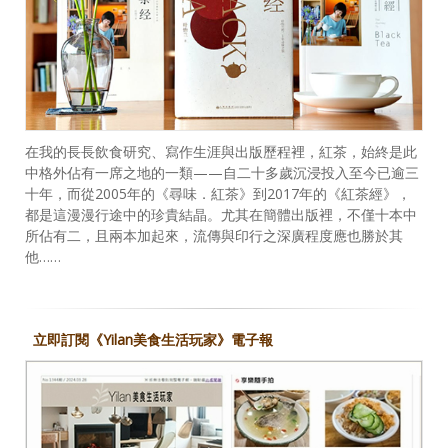
在我的長長飲食研究、寫作生涯與出版歷程裡，紅茶，始終是此
中格外佔有一席之地的一類——自二十多歲沉浸投入至今已逾三
十年，而從2005年的《尋味．紅茶》到2017年的《紅茶經》，
都是這漫漫行途中的珍貴結晶。尤其在簡體出版裡，不僅十本中
所佔有二，且兩本加起來，流傳與印行之深廣程度應也勝於其
他……
立即訂閱《Yilan美食生活玩家》電子報