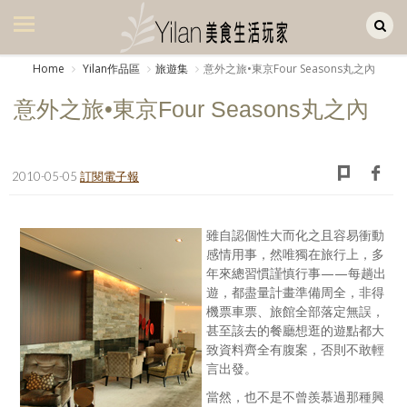
Yilan作品區
美食集
Home
Yilan作品區
旅遊集
意外之旅•東京Four Seasons丸之內
美飲集
意外之旅•東京Four Seasons丸之內
廚房集
旅遊集
2010-05-05
訂閱電子報
旅遊美食集
雖自認個性大而化之且容易衝動
生活風
感情用事，然唯獨在旅行上，多
年來總習慣謹慎行事——每趟出
書房集
遊，都盡量計畫準備周全，非得
機票車票、旅館全部落定無誤，
日記簿
甚至該去的餐廳想逛的遊點都大
致資料齊全有腹案，否則不敢輕
餐桌週記
言出發。
享樂隨手拍
當然，也不是不曾羨慕過那種興