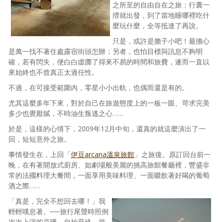
之所至的自由自在之旅：行囊一
照相簿
揹就出發，到了當地睡哪裡吃什
麼玩什麼，全等抵達了再說。
影音區
只是，或許是膽子小吧！最擔心
是萬一找不著住處露宿街頭怎辦；另者，也怕目標與訊息不夠明
創意出版服務
確，若有閃失，便白白虛躑了得來不易的時間和旅費，遂而一直以
歷史區
來始終也不曾真正太過任性。
不過，在可接受範圍內，零星小小出軌，也偶而還是有的。
關於Yilan
尤其這麼多年下來，對於自己在旅遊態度上的一板一眼、苛求完美
個人著作
多少也覺厭膩，不時油生叛逃之心……
於是，這樣的心情下，2009年12月中旬，還真的就這麼演出了一
活動實況記錄
回，短短意外之旅。
媒體報導一覽
事情發生在，上回「
伊豆arcana溫泉旅館
」之旅後。原訂回台前一
晚，在有著開放式廚房、如劇場般美麗的挑高旅館餐廳裡，豐盛非
合作與代言
常的法國料理大餐間，一面享用美味料理、一面啜飲著好喝的葡萄
酒之際……
訂閱電子報
「真是，完全不想回去哪！」我
輕輕嘆息著。──旅行尾聲時照例
次次上演的哀嘆，自始至終，從