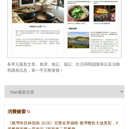
各單元最新文章、食譜、食記、遊記、生活與閱讀隨筆以及活動
和講座訊息，第一手完整掌握！
消費櫥窗
《臺灣米其林指南 2026》完整名單揭曉 臺灣餐飲大放異彩，9
家餐廳首獲一星肯定 2家新進二星餐廳