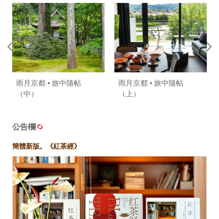
雨月京都 • 旅中隨帖
雨月京都 • 旅中隨帖
（中）
（上）
公告欄
簡體新版。《紅茶經》