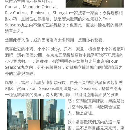
級飯店全面進入戰國時代，
Conrad、Mandarin Oriental、
Ritz Carlton、Peninsula、Shangrila一家接著一家開；令得規模相
對小巧，且因位在低樓層、缺乏宏大壯闊的外在景觀的Four
Seasons丸之內不免光芒顯得黯淡；也因此一度被排除在我的目標
清單之外。
然而此番入住，或許因著沒有太多預期，反而多有驚喜。
我喜歡它的小巧。小小的lobby、只有一家且一樣也是小小的餐廳和
酒吧，還有僅僅57間、在東京五星級飯店群中幾乎可說不可思議的
少少客房數……；這種種，都讓明明身在繁華無比的東京的Four
Seasons丸之內，分外有著幾分，彷彿獨立於這城市的喧鬧喧囂之
外的沉著與寧靜。
風貌上，當然，若論新潮新穎程度，自是不見得能與諸多後起新秀
相比。然而，Four Seasons畢竟還是Four Seasons，整體洋溢著
一種從容雍容的洗練，從大處到小節，都悄悄流露著細膩
的雅緻
感；空間配置與陳設，無論是公
共空間或客房，均敞朗合理宜
人，極是舒坦。
我非常喜歡我們房內的這一扇
窗，雖不是舉目能見東京灣、東