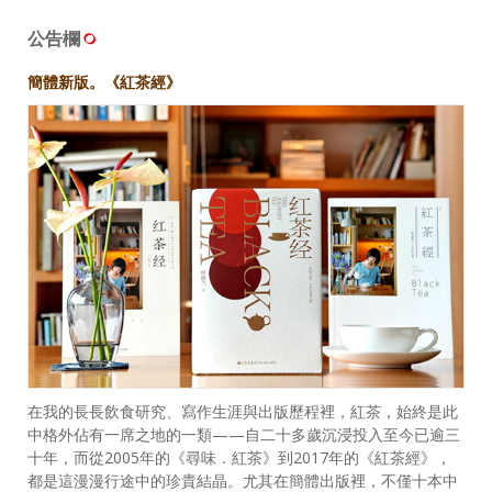
公告欄
簡體新版。《紅茶經》
在我的長長飲食研究、寫作生涯與出版歷程裡，紅茶，始終是此
中格外佔有一席之地的一類——自二十多歲沉浸投入至今已逾三
十年，而從2005年的《尋味．紅茶》到2017年的《紅茶經》，
都是這漫漫行途中的珍貴結晶。尤其在簡體出版裡，不僅十本中