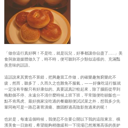
照相簿
影音區
創意出版服務
歷史區
「做你這行真好啊！不是吃，就是玩兒，好事都讓你佔盡了……」美
關於Yilan
食與旅遊媒體做久了，時不時，便可聽到不少類似這樣的、充滿豔
羨意味的話語。
個人著作
活動實況記錄
這話說來其實也不算錯，把興趣當工作做，的確樂趣無窮樂此不
疲，然而，聽多了，久而久之也難免不服氣，——好像吃這行飯就
媒體報導一覽
一定沒有辛酸只有好康似的。真要認真計較起來，除了腦筋從早到
晚動個不停、永遠分不清什麼時候上班下班，平常隨便吃頓飯也一
合作與代言
點不肯馬虎、最好挑家沒吃過的餐廳順便試試菜之外，想我多少先
輩同袍可是一路忍著胃潰瘍、膽固醇過高陰影熬過來的呢！
訂閱電子報
也於是，每逢這個時候，我便忍不住要公開以下我的這段東京、橫
濱美食一日旅程，希望能夠稍微緩和一下現場已然漸漸高張的羨妒