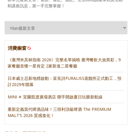
和講座訊息，第一手完整掌握！
消費櫥窗
《臺灣米其林指南 2026》完整名單揭曉 臺灣餐飲大放異彩，9
家餐廳首獲一星肯定 2家新進二星餐廳
日本威士忌新地標啟動：富良詩FURALISS蒸餾所正式動工，預
計2029年開幕
MINI ✕ 宜蘭凱渡廣場酒店 聯手開啟夏日玩樂新航線
重新定義當代啤酒品味！三得利頂級啤酒 The PREMIUM
MALT’S 2026 質感進化！