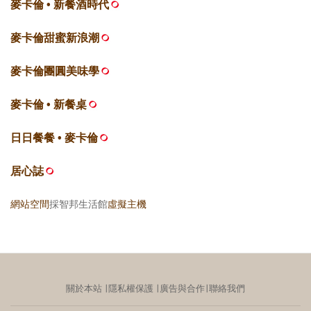
麥卡倫 • 新餐酒時代
麥卡倫甜蜜新浪潮
麥卡倫團圓美味學
麥卡倫 • 新餐桌
日日餐餐 • 麥卡倫
居心誌
網站空間
採智邦生活館
虛擬主機
關於本站
∣
隱私權保護
∣
廣告與合作
∣
聯絡我們