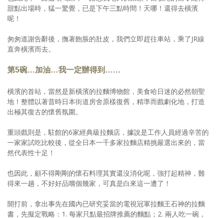
甜點出場時，猛一驚覺，已是下午三點時間！天哪！還得去橫濱
呢！
匆匆道謝告辭後，撫著飽脹的肚皮，我們立即趕往車站，乘了JR線
直奔橫濱而去。
第5碗…加油…我一定辦得到……
橫濱的首站，當然是新橫濱的拉麵博物館，美食哈日迷的必然朝聖
地！整體以著昔時日本街道房舍原樣復舊，精準而戲劇化地，打造
出極其復古的懷舊氛圍。
重頭戲則是，駐館的6家經典級拉麵店，據說是工作人員經過辛苦的
一家家試吃比較後，從全日本一千多家拉麵店精挑嚴選出來的，當
然代表性十足！
也因此，顧不得剛剛的懷石料理其實還沒消化呢，強打起精神，難
得來一趟，不好好品嚐個幾家，可真是白來這一遭了！
開打前，拿出事先在國內已研究妥當的電視冠軍拉麵王石神的拉麵
書，先擬定戰略：1. 每家只點最招牌推薦的麵點；2. 兩人吃一碗，