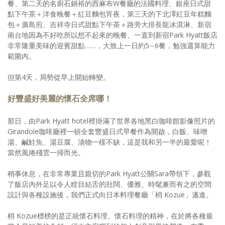
餐、第二天的名廚石鍋裕的西麻布W餐廳的法國料理、銀座日式甜
點下午茶＋洋食晚餐＋紅豆麵包宵夜，第三天的下北澤紅豆年糕麵
包＋廣島煎、吉祥寺日式甜點下午茶＋路旁大排長龍冰淇淋、新宿
南台地因為不好吃所以想不起來的晚餐、一直到新宿Park Hyatt飯店
非常隆重美味的迎賓甜點……，大致上一日約5∼6餐，勉強還算能力
範圍內。
但第4天，局勢從早上開始轉變。
好豐盛好美麗的懷石全席哪！
那日，由Park Hyatt hotel裡掛滿了世界各地黑白咖啡館影像照片的
Girandole咖啡廳裡一頓全套豐盛日式早餐作為開啟，白飯、味噌
湯、鹹鮭魚、湯豆腐、漬物一樣不缺，這是我和另一半的最愛呢！
當然風捲殘雲一掃而光。
稍事休息，在非常專業且親切的Park Hyatt公關Sara帶領下，參觀
了飯店內外足以令人瞠目結舌的壯闊、優雅、時髦兼而有之的空間
設計與各種設施後，我們正式向日本料理餐廳「梢 Kozue」邁進。
梢 Kozue標榜的是正統懷石料理。懷石料理的精神，在於將各種最