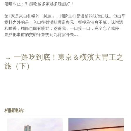
淺嚐即止；3. 能吃越多家越多種越好！
第1家是來自札幌的「純連」，招牌主打是濃郁的味噌口味。但出乎
意料之外的是，入口後雖滋味豐富多元，卻極為清爽不膩，味噌溫
和噴香，麵條也頗有咬勁；惹得我，一口接一口，完全忘了喊停，
差點把事前的交戰守策扔到九霄雲外去……
→ 一路吃到底！東京＆橫濱大胃王之
旅（下）
相關連結: