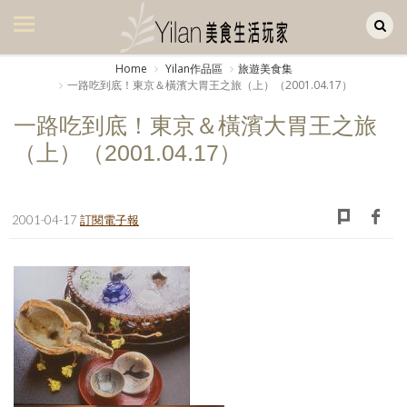
Yilan作品區
美食集
Home
Yilan作品區
旅遊美食集
一路吃到底！東京＆橫濱大胃王之旅（上）（2001.04.17）
美飲集
一路吃到底！東京＆橫濱大胃王之旅
廚房集
（上）（2001.04.17）
旅遊集
旅遊美食集
2001-04-17
訂閱電子報
生活風
書房集
日記簿
餐桌週記
享樂隨手拍