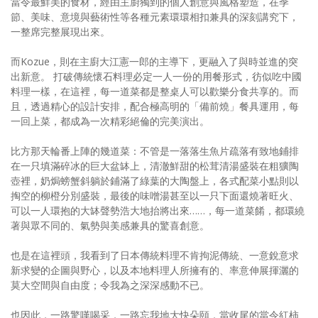
當令最鮮美的食材，經由主廚獨到的個人創意與風格塑造，在季
節、美味、意境與藝術性等各種元素環環相扣兼具的深刻講究下，
一整席完整展現出來。
而Kozue，則在主廚大江憲一郎的主導下，更融入了與時並進的突
出新意。 打破傳統懷石料理必定一人一份的用餐形式，彷似吃中國
料理一樣，在這裡，每一道菜都是整桌人可以歡樂分食共享的。而
且，透過精心的設計安排，配合極高明的「備前燒」餐具運用，每
一回上菜，都成為一次精彩絕倫的完美演出。
比方那天輪番上陣的幾道菜：不管是一落落生魚片疏落有致地鋪排
在一只填滿碎冰的巨大盆缽上，清澈鮮甜的松茸清湯盛裝在粗獷陶
壺裡，奶焗螃蟹斜躺於鋪滿了綠葉的大陶盤上，各式配菜小點則以
掏空的柳橙分別盛裝，最後的味噌湯甚至以一只下面還燒著旺火、
可以一人環抱的大缽聲勢浩大地抬將出來……，每一道菜餚，都環繞
著與眾不同的、氣勢與美感兼具的驚喜創意。
也是在這裡頭，我看到了日本傳統料理不肯拘泥傳統、一意銳意求
新求變的企圖與野心，以及本地料理人所擁有的、率意伸展揮灑的
莫大空間與自由度；令我為之深深感動不已。
也因此，一路驚嘆喝采，一路忘我地大快朵頤，當收尾的當令紅柿