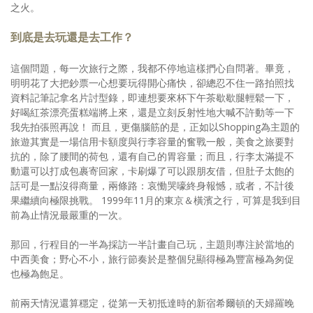
之火。
到底是去玩還是去工作？
這個問題，每一次旅行之際，我都不停地這樣捫心自問著。畢竟，
明明花了大把鈔票一心想要玩得開心痛快，卻總忍不住一路拍照找
資料記筆記拿名片討型錄，即連想要來杯下午茶歇歇腿輕鬆一下，
好喝紅茶漂亮蛋糕端將上來，還是立刻反射性地大喊不許動等一下
我先拍張照再說！ 而且，更傷腦筋的是，正如以Shopping為主題的
旅遊其實是一場信用卡額度與行李容量的奮戰一般，美食之旅要對
抗的，除了腰間的荷包，還有自己的胃容量；而且，行李太滿提不
動還可以打成包裹寄回家，卡刷爆了可以跟朋友借，但肚子太飽的
話可是一點沒得商量，兩條路：哀慟哭嚎終身報憾，或者，不計後
果繼續向極限挑戰。 1999年11月的東京＆橫濱之行，可算是我到目
前為止情況最嚴重的一次。
那回，行程目的一半為採訪一半計畫自己玩，主題則專注於當地的
中西美食；野心不小，旅行節奏於是整個兒顯得極為豐富極為匆促
也極為飽足。
前兩天情況還算穩定，從第一天初抵達時的新宿希爾頓的天婦羅晚