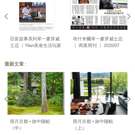
百富故事系列單一麥芽威
布什米爾單一麥芽威士忌
士忌 ｜Yilan美食生活玩家
｜ 商業周刊 ｜ 2020/07
｜ 2020/08
最新文章 :
雨月京都 • 旅中隨帖
雨月京都 • 旅中隨帖
（中）
（上）