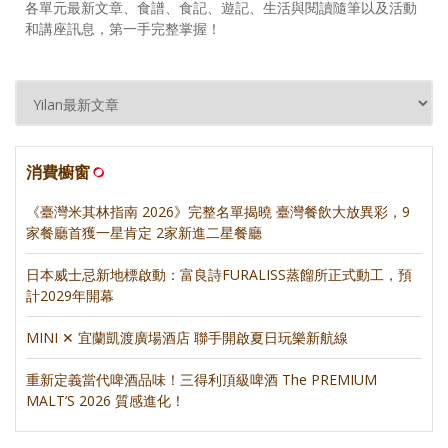
各單元最新文章、食譜、食記、遊記、生活與閱讀隨筆以及活動
和講座訊息，第一手完整掌握！
消費櫥窗
《臺灣米其林指南 2026》完整名單揭曉 臺灣餐飲大放異彩，9
家餐廳首獲一星肯定 2家新進二星餐廳
日本威士忌新地標啟動：富良詩FURALISS蒸餾所正式動工，預
計2029年開幕
MINI ✕ 宜蘭凱渡廣場酒店 聯手開啟夏日玩樂新航線
重新定義當代啤酒品味！三得利頂級啤酒 The PREMIUM
MALT’S 2026 質感進化！