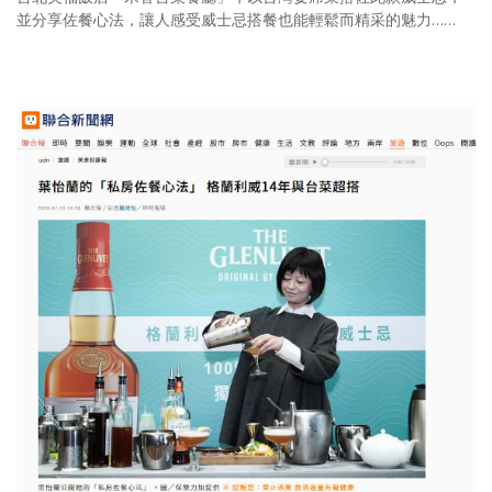
並分享佐餐心法，讓人感受威士忌搭餐也能輕鬆而精采的魅力……
照相簿
影音區
創意出版服務
歷史區
關於Yilan
個人著作
活動實況記錄
媒體報導一覽
合作與代言
訂閱電子報