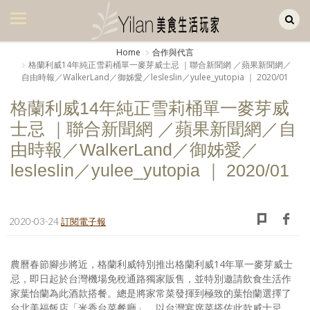
Yilan作品區
美食集
Home
合作與代言
格蘭利威14年純正雪莉桶單一麥芽威士忌 ｜聯合新聞網 ／蘋果新聞網／
美飲集
自由時報／WalkerLand／御姊愛／lesleslin／yulee_yutopia ｜ 2020/01
廚房集
格蘭利威14年純正雪莉桶單一麥芽威
士忌 ｜聯合新聞網 ／蘋果新聞網／自
旅遊集
由時報／WalkerLand／御姊愛／
旅遊美食集
lesleslin／yulee_yutopia ｜ 2020/01
生活風
書房集
2020-03-24
訂閱電子報
日記簿
農曆春節腳步將近，格蘭利威特別推出格蘭利威14年單一麥芽威士
餐桌週記
忌，即日起於台灣機場免稅通路獨家販售，並特別邀請飲食生活作
家葉怡蘭為此酒款搭餐。總是將家常菜發揮到極致的葉怡蘭選擇了
享樂隨手拍
台北美福飯店「米香台菜餐廳」，以台灣宴席菜搭佐此款威士忌，