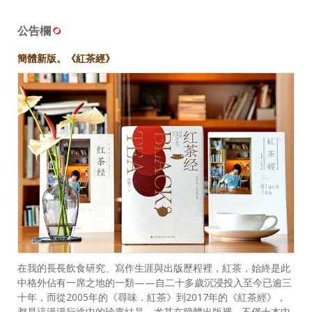
公告欄
簡體新版。《紅茶經》
在我的長長飲食研究、寫作生涯與出版歷程裡，紅茶，始終是此
中格外佔有一席之地的一類——自二十多歲沉浸投入至今已逾三
十年，而從2005年的《尋味．紅茶》到2017年的《紅茶經》，
都是這漫漫行途中的珍貴結晶。尤其在簡體出版裡，不僅十本中