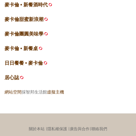
麥卡倫 • 新餐酒時代
麥卡倫甜蜜新浪潮
麥卡倫團圓美味學
麥卡倫 • 新餐桌
日日餐餐 • 麥卡倫
居心誌
網站空間
採智邦生活館
虛擬主機
關於本站
∣
隱私權保護
∣
廣告與合作
∣
聯絡我們