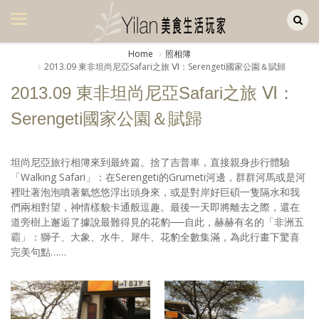
Yilan作品區
美食集
Home
照相簿
2013.09 東非坦尚尼亞Safari之旅 Ⅵ：Serengeti國家公園＆賦歸
美飲集
2013.09 東非坦尚尼亞Safari之旅 Ⅵ：
廚房集
Serengeti國家公園＆賦歸
旅遊集
旅遊美食集
坦尚尼亞旅行相簿來到最終篇。捨了吉普車，直接親身步行體驗
「Walking Safari」：在Serengeti的Grumeti河邊，群群河馬或是河
生活風
裡吐著泡泡噴著氣悠悠浮出頭身來，或是對岸好巨碩一隻隔水和我
們兩相對望，神情樣貌卡通般逗趣。最後一天即將離去之際，還在
書房集
道旁樹上邂逅了據說最難得見的花豹──自此，赫赫有名的「非洲五
霸」：獅子、大象、水牛、犀牛、花豹全數集滿，為此行畫下驚喜
日記簿
完美句點……
餐桌週記
享樂隨手拍