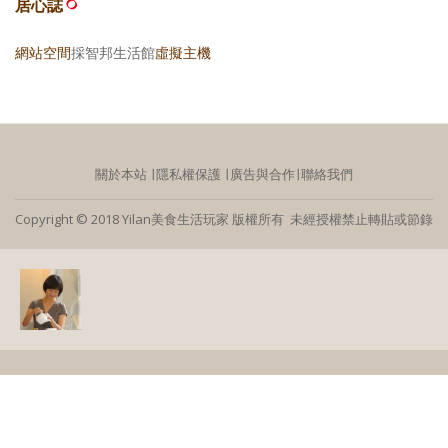
居心誌
網站空間
採智邦生活館
虛擬主機
關於本站
∣
隱私權保護
∣
廣告與合作
∣
聯絡我們
Copyright © 2018 Yilan美食生活玩家 版權所有 未經授權禁止轉貼或節錄