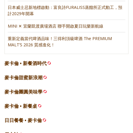
日本威士忌新地標啟動：富良詩FURALISS蒸餾所正式動工，預
計2029年開幕
MINI ✕ 宜蘭凱渡廣場酒店 聯手開啟夏日玩樂新航線
重新定義當代啤酒品味！三得利頂級啤酒 The PREMIUM
MALT’S 2026 質感進化！
麥卡倫 • 新餐酒時代
麥卡倫甜蜜新浪潮
麥卡倫團圓美味學
麥卡倫 • 新餐桌
日日餐餐 • 麥卡倫