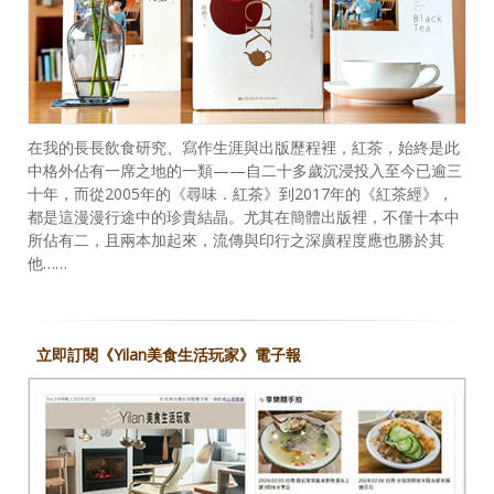
在我的長長飲食研究、寫作生涯與出版歷程裡，紅茶，始終是此
中格外佔有一席之地的一類——自二十多歲沉浸投入至今已逾三
十年，而從2005年的《尋味．紅茶》到2017年的《紅茶經》，
都是這漫漫行途中的珍貴結晶。尤其在簡體出版裡，不僅十本中
所佔有二，且兩本加起來，流傳與印行之深廣程度應也勝於其
他……
立即訂閱《Yilan美食生活玩家》電子報