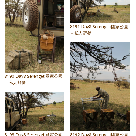
照相簿
影音區
8191 Day8 Serengeti國家公園
創意出版服務
－私人野餐
歷史區
關於Yilan
個人著作
8190 Day8 Serengeti國家公園
活動實況記錄
－私人野餐
媒體報導一覽
合作與代言
訂閱電子報
8193 Day8 Serengeti國家公園
8192 Day8 Serengeti國家公園