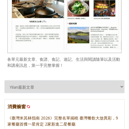
各單元最新文章、食譜、食記、遊記、生活與閱讀隨筆以及活動
和講座訊息，第一手完整掌握！
消費櫥窗
《臺灣米其林指南 2026》完整名單揭曉 臺灣餐飲大放異彩，9
家餐廳首獲一星肯定 2家新進二星餐廳