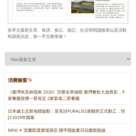
各單元最新文章、食譜、食記、遊記、生活與閱讀隨筆以及活動
和講座訊息，第一手完整掌握！
消費櫥窗
《臺灣米其林指南 2026》完整名單揭曉 臺灣餐飲大放異彩，9
家餐廳首獲一星肯定 2家新進二星餐廳
日本威士忌新地標啟動：富良詩FURALISS蒸餾所正式動工，預
計2029年開幕
MINI ✕ 宜蘭凱渡廣場酒店 聯手開啟夏日玩樂新航線