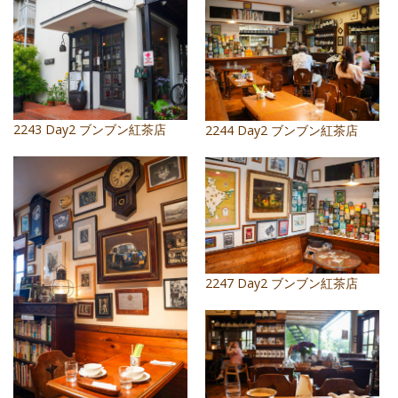
照相簿
影音區
創意出版服務
歷史區
2243 Day2 ブンブン紅茶店
2244 Day2 ブンブン紅茶店
關於Yilan
個人著作
活動實況記錄
媒體報導一覽
2247 Day2 ブンブン紅茶店
合作與代言
訂閱電子報