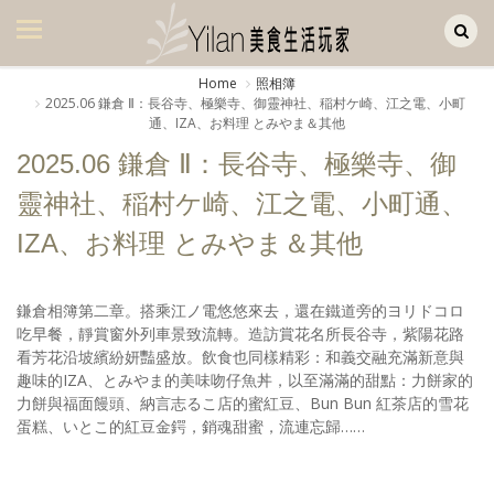
Yilan作品區
美食集
Home
照相簿
2025.06 鎌倉 Ⅱ：長谷寺、極樂寺、御靈神社、稲村ケ崎、江之電、小町
美飲集
通、IZA、お料理 とみやま＆其他
廚房集
2025.06 鎌倉 Ⅱ：長谷寺、極樂寺、御
靈神社、稲村ケ崎、江之電、小町通、
旅遊集
IZA、お料理 とみやま＆其他
旅遊美食集
生活風
鎌倉相簿第二章。搭乘江ノ電悠悠來去，還在鐵道旁的ヨリドコロ
吃早餐，靜賞窗外列車景致流轉。造訪賞花名所長谷寺，紫陽花路
書房集
看芳花沿坡繽紛妍豔盛放。飲食也同樣精彩：和義交融充滿新意與
趣味的IZA、とみやま的美味吻仔魚丼，以至滿滿的甜點：力餅家的
日記簿
力餅與福面饅頭、納言志るこ店的蜜紅豆、Bun Bun 紅茶店的雪花
蛋糕、いとこ的紅豆金鍔，銷魂甜蜜，流連忘歸……
餐桌週記
享樂隨手拍