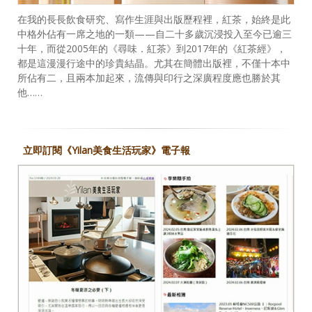
在我的長長飲食研究、寫作生涯與出版歷程裡，紅茶，始終是此
中格外佔有一席之地的一類——自二十多歲沉浸投入至今已逾三
十年，而從2005年的《尋味．紅茶》到2017年的《紅茶經》，
都是這漫漫行途中的珍貴結晶。尤其在簡體出版裡，不僅十本中
所佔有二，且兩本加起來，流傳與印行之深廣程度應也勝於其
他……
立即訂閱《Yilan美食生活玩家》電子報