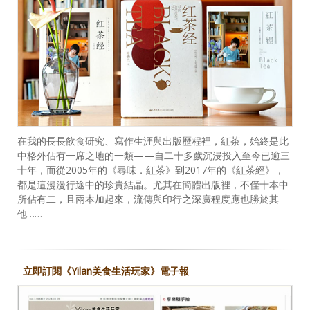
在我的長長飲食研究、寫作生涯與出版歷程裡，紅茶，始終是此
中格外佔有一席之地的一類——自二十多歲沉浸投入至今已逾三
十年，而從2005年的《尋味．紅茶》到2017年的《紅茶經》，
都是這漫漫行途中的珍貴結晶。尤其在簡體出版裡，不僅十本中
所佔有二，且兩本加起來，流傳與印行之深廣程度應也勝於其
他……
立即訂閱《Yilan美食生活玩家》電子報