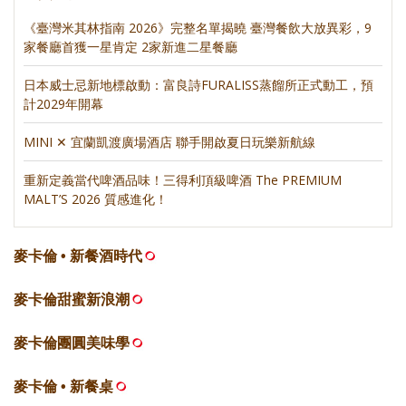
《臺灣米其林指南 2026》完整名單揭曉 臺灣餐飲大放異彩，9
家餐廳首獲一星肯定 2家新進二星餐廳
日本威士忌新地標啟動：富良詩FURALISS蒸餾所正式動工，預
計2029年開幕
MINI ✕ 宜蘭凱渡廣場酒店 聯手開啟夏日玩樂新航線
重新定義當代啤酒品味！三得利頂級啤酒 The PREMIUM
MALT’S 2026 質感進化！
麥卡倫 • 新餐酒時代
麥卡倫甜蜜新浪潮
麥卡倫團圓美味學
麥卡倫 • 新餐桌