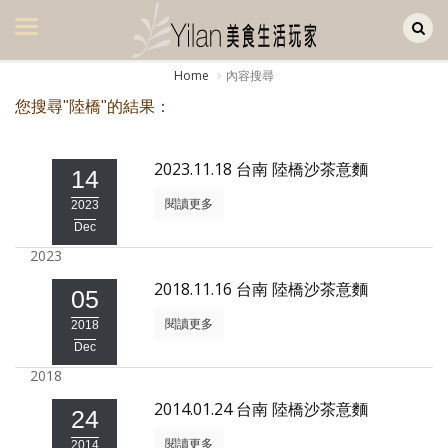
Yilan作品區
美食集
Home
內容搜尋
美飲集
您搜尋"陸橋"的結果：
廚房集
2023.11.18 台南 陸橋沙茶意麵
14
旅遊集
閱讀更多
2023
旅遊美食集
Dec
2023
生活風
2018.11.16 台南 陸橋沙茶意麵
05
書房集
閱讀更多
2018
日記簿
Dec
2018
餐桌週記
2014.01.24 台南 陸橋沙茶意麵
24
享樂隨手拍
閱讀更多
2014