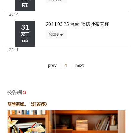
Feb
照相簿
2014
影音區
2011.03.25 台南 陸橋沙茶意麵
31
創意出版服務
閱讀更多
2011
Mar
歷史區
2011
關於Yilan
prev
1
next
個人著作
活動實況記錄
媒體報導一覽
公告欄
合作與代言
簡體新版。《紅茶經》
訂閱電子報