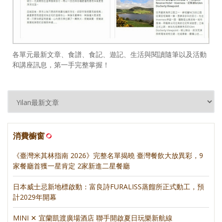
各單元最新文章、食譜、食記、遊記、生活與閱讀隨筆以及活動
和講座訊息，第一手完整掌握！
消費櫥窗
《臺灣米其林指南 2026》完整名單揭曉 臺灣餐飲大放異彩，9
家餐廳首獲一星肯定 2家新進二星餐廳
日本威士忌新地標啟動：富良詩FURALISS蒸餾所正式動工，預
計2029年開幕
MINI ✕ 宜蘭凱渡廣場酒店 聯手開啟夏日玩樂新航線