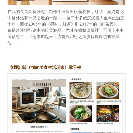
在我的長長飲食研究、寫作生涯與出版歷程裡，紅茶，始終是此
中格外佔有一席之地的一類——自二十多歲沉浸投入至今已逾三
十年，而從2005年的《尋味．紅茶》到2017年的《紅茶經》，
都是這漫漫行途中的珍貴結晶。尤其在簡體出版裡，不僅十本中
所佔有二，且兩本加起來，流傳與印行之深廣程度應也勝於其
他……
立即訂閱《Yilan美食生活玩家》電子報