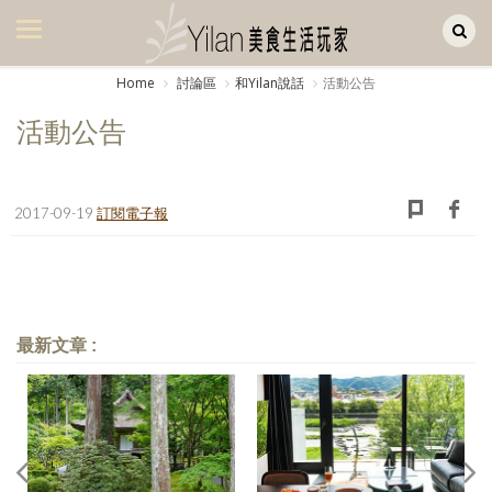
Yilan作品區
美食集
Home
討論區
和Yilan說話
活動公告
美飲集
活動公告
廚房集
旅遊集
2017-09-19
訂閱電子報
旅遊美食集
生活風
書房集
最新文章 :
日記簿
餐桌週記
享樂隨手拍