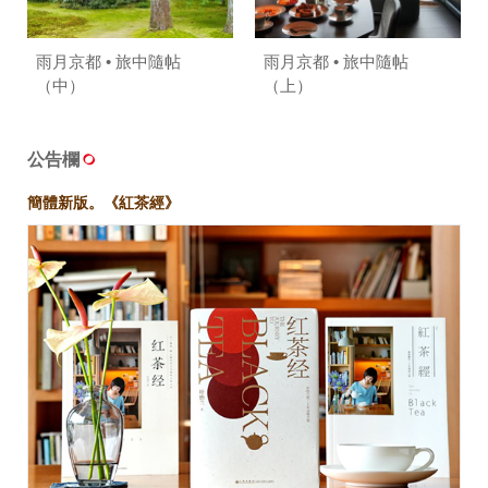
照相簿
雨月京都 • 旅中隨帖
雨月京都 • 旅中隨帖
影音區
（中）
（上）
創意出版服務
公告欄
歷史區
簡體新版。《紅茶經》
關於Yilan
個人著作
活動實況記錄
媒體報導一覽
合作與代言
訂閱電子報