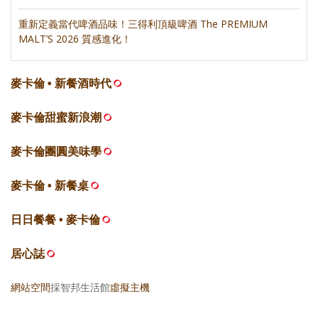
重新定義當代啤酒品味！三得利頂級啤酒 The PREMIUM
MALT’S 2026 質感進化！
麥卡倫 • 新餐酒時代
麥卡倫甜蜜新浪潮
麥卡倫團圓美味學
麥卡倫 • 新餐桌
日日餐餐 • 麥卡倫
居心誌
網站空間
採智邦生活館
虛擬主機