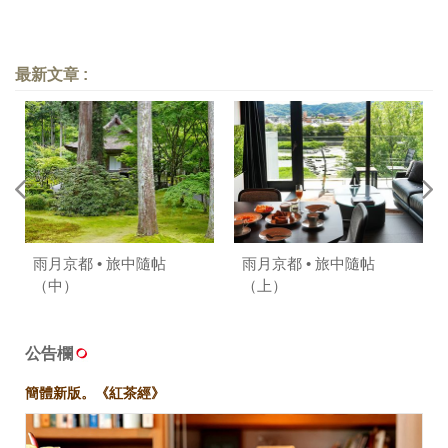
最新文章 :
雨月京都 • 旅中隨帖
雨月京都 • 旅中隨帖
（中）
（上）
公告欄
簡體新版。《紅茶經》