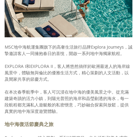
照相簿
影音區
創意出版服務
歷史區
MSC地中海航運集團旗下的高奢生活旅行品牌Explora Journeys，誠
摯邀請客人一同擁抱春日的喜悅，開啟一系列地中海獨家航程。
關於Yilan
EXPLORA I和EXPLORA II，客人將悠然徜徉於歐洲最迷人的海岸線
個人著作
風景中，體驗無與倫比的優雅生活方式，精心策劃的人文活動，以
及閔家共享的節慶方式。
活動實況記錄
在本次春季航季中，客人可沉浸在地中海的優美風景之中。從充滿
媒體報導一覽
建築奇蹟的活力小鎮，到陽光普照的海岸和晶瑩剔透的海水，每一
段航程都充滿私人遊艇般的私密愜意，巧妙融合探索與放鬆，提供
合作與代言
真實的地中海深度遊覽體驗。
訂閱電子報
地中海復活節慶典之旅