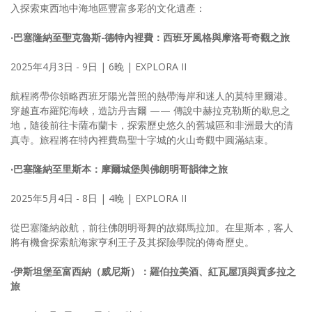
入探索東西地中海地區豐富多彩的文化遺產：
‧巴塞隆納至聖克魯斯-德特內裡費：西班牙風格與摩洛哥奇觀之旅
2025年4月3日 - 9日 | 6晚 | EXPLORA II
航程將帶你領略西班牙陽光普照的熱帶海岸和迷人的莫特里爾港。
穿越直布羅陀海峽，造訪丹吉爾 —— 傳說中赫拉克勒斯的歇息之
地，隨後前往卡薩布蘭卡，探索歷史悠久的舊城區和非洲最大的清
真寺。旅程將在特內裡費島聖十字城的火山奇觀中圓滿結束。
‧巴塞隆納至里斯本：摩爾城堡與佛朗明哥韻律之旅
2025年5月4日 - 8日 | 4晚 | EXPLORA II
從巴塞隆納啟航，前往佛朗明哥舞的故鄉馬拉加。在里斯本，客人
將有機會探索航海家亨利王子及其探險學院的傳奇歷史。
‧伊斯坦堡至富西納（威尼斯）：羅伯拉美酒、紅瓦屋頂與貢多拉之
旅