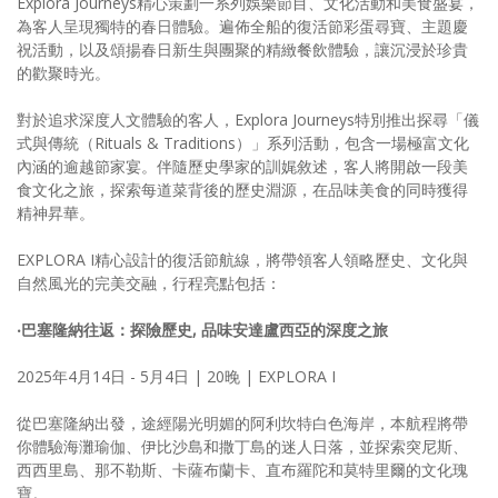
Explora Journeys精心策劃一系列娛樂節目、文化活動和美食盛宴，
為客人呈現獨特的春日體驗。遍佈全船的復活節彩蛋尋寶、主題慶
祝活動，以及頌揚春日新生與團聚的精緻餐飲體驗，讓沉浸於珍貴
的歡聚時光。
對於追求深度人文體驗的客人，Explora Journeys特別推出探尋「儀
式與傳統（Rituals & Traditions）」系列活動，包含一場極富文化
內涵的逾越節家宴。伴隨歷史學家的訓娓敘述，客人將開啟一段美
食文化之旅，探索每道菜背後的歷史淵源，在品味美食的同時獲得
精神昇華。
EXPLORA I精心設計的復活節航線，將帶領客人領略歷史、文化與
自然風光的完美交融，行程亮點包括：
‧巴塞隆納往返：探險歷史, 品味安達盧西亞的深度之旅
2025年4月14日 - 5月4日 | 20晚 | EXPLORA I
從巴塞隆納出發，途經陽光明媚的阿利坎特白色海岸，本航程將帶
你體驗海灘瑜伽、伊比沙島和撒丁島的迷人日落，並探索突尼斯、
西西里島、那不勒斯、卡薩布蘭卡、直布羅陀和莫特里爾的文化瑰
寶。