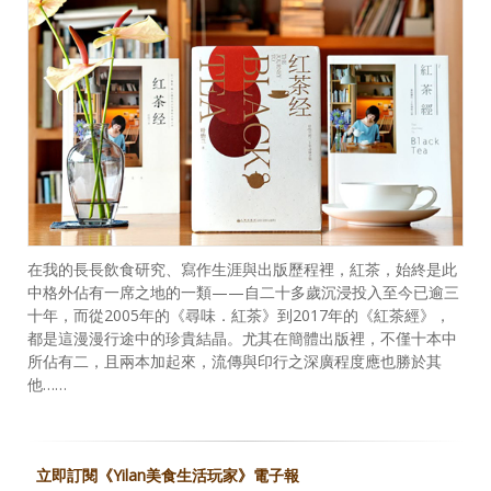
在我的長長飲食研究、寫作生涯與出版歷程裡，紅茶，始終是此
中格外佔有一席之地的一類——自二十多歲沉浸投入至今已逾三
十年，而從2005年的《尋味．紅茶》到2017年的《紅茶經》，
都是這漫漫行途中的珍貴結晶。尤其在簡體出版裡，不僅十本中
所佔有二，且兩本加起來，流傳與印行之深廣程度應也勝於其
他……
立即訂閱《Yilan美食生活玩家》電子報