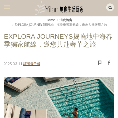
Yilan作品區
美食集
Home
消費櫥窗
EXPLORA JOURNEYS揭曉地中海春季獨家航線，邀您共赴奢華之旅
美飲集
EXPLORA JOURNEYS揭曉地中海春
廚房集
季獨家航線，邀您共赴奢華之旅
旅遊集
旅遊美食集
2025-03-11
訂閱電子報
生活風
書房集
日記簿
餐桌週記
享樂隨手拍