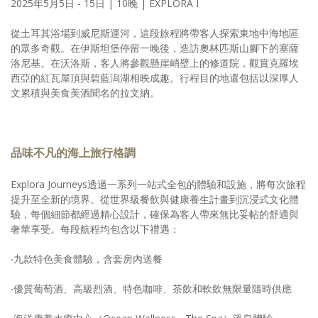
2025年5月5日 - 15日 | 10晚 | EXPLORA I
從土耳其浴場到威尼斯運河，這段旅程將帶客人探索東地中海地區
的眾多奇觀。在伊斯坦堡停留一晚後，造訪奧林匹斯山腳下的塞薩
洛尼基。在沃洛斯，客人將參觀懸崖峭壁上的修道院，觀賞克羅埃
西亞的紅瓦屋頂與碧藍潟湖相映成趣。行程目的地還包括以深厚人
文累積與美食美酒聞名的拉文納。
品味不凡的海上旅行格調
Explora Journeys透過一系列一站式全包的體驗和設施，將每次旅程
提升至全新的境界。從世界級餐飲與健康養生計畫到沉浸式文化體
驗，每個細節都經過精心設計，確保為客人帶來無比妥帖的舒適與
奢華享受。每段航程均包含以下禮遇：
‧九款特色美食體驗，含套房內送餐
‧優質葡萄酒、高級烈酒、特色咖啡、茶飲和軟飲無限量隨時供應