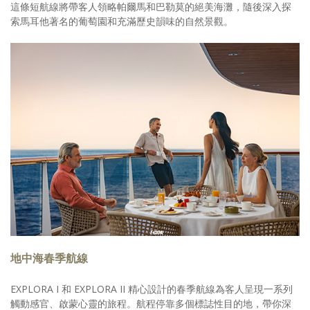
這條短航線將帶客人領略帕爾馬和巴勒莫的絕美海灘，隨後深入探
索馬耳他著名的葡萄園和充滿歷史韻味的自然景觀。
地中海春季航線
EXPLORA I 和 EXPLORA II 精心設計的春季航線為客人呈現一系列
觸動感官、啟蒙心靈的旅程。航程停靠多個標誌性目的地，帶你深