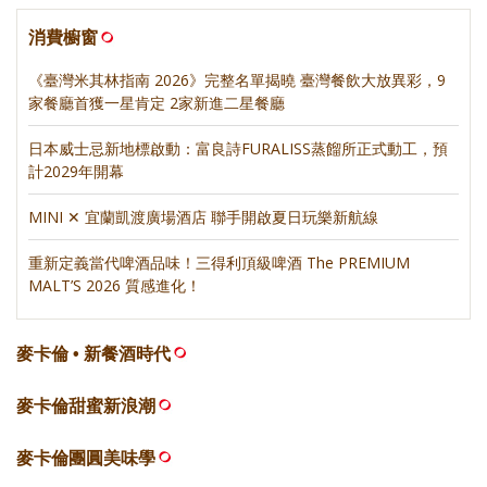
消費櫥窗
《臺灣米其林指南 2026》完整名單揭曉 臺灣餐飲大放異彩，9
家餐廳首獲一星肯定 2家新進二星餐廳
日本威士忌新地標啟動：富良詩FURALISS蒸餾所正式動工，預
計2029年開幕
MINI ✕ 宜蘭凱渡廣場酒店 聯手開啟夏日玩樂新航線
重新定義當代啤酒品味！三得利頂級啤酒 The PREMIUM
MALT’S 2026 質感進化！
麥卡倫 • 新餐酒時代
麥卡倫甜蜜新浪潮
麥卡倫團圓美味學