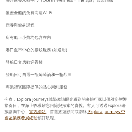
‧海洋康養水療中心（Ocean Wellness - The Spa）溫泉體驗
‧覆蓋全船的免費高速Wi-Fi
‧康養與健身課程
‧所有船上小費均包含在內
‧港口至市中心的接駁服務 (如適用)
‧登船日套房歡迎香檳
‧登船日可自選一瓶葡萄酒和一瓶烈酒
‧專業禮賓團隊提供的貼心周到服務
今春，Explora Journeys誠摯邀請眼光獨到的奢旅行家以優雅姿態迎
接春日，在海上收穫難忘回憶與探索的喜悅。客人可透過Explora奢
旅諮詢中心、
官方網站
、首選旅遊顧問或聯絡
Explora Journeys 中
國區業務發展總監
預訂航程。