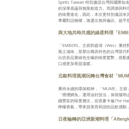
Spirits Taiwan 特別邀請台
的深厚底蘊與無限創造力。而調酒與料
的味覺進化，因此，本次更特別邀請米
專屬對話橋樑，激盪出無與倫比、超乎
與大地共時共感的綠星料理「EMB
「EMBERS」主廚郭庭瑋（Wes）
風土滋味，形塑出獨具特色的台灣當代料理。
出彷若品嘗綠色生蠔的味蕾驚艷，搭配
口感更加香甜溫暖。
北歐料理風潮玩轉台灣食材「MUM
秉持永續的環保精神，「MUME」主廚 
「煙燻鱒魚」運用油封技法，保留陽明
織豐富的味蕾層次，佐搭麥卡倫The Harmo
檸檬香氣，帶來甜美而和諧的品飲感動
日夜輪轉的亞洲新潮料理「Afterglo 