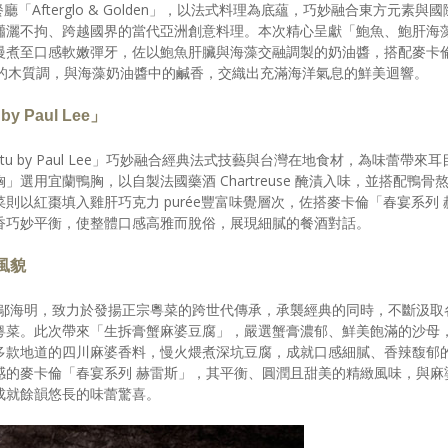
廳「Afterglo & Golden」，以法式料理為底蘊，巧妙融合東方元素與國
瀟灑不拘、跨越國界的當代亞洲創意料理。本次精心呈獻「鮑魚、鮑肝海
慢煮至口感軟嫩彈牙，佐以鮑魚肝臟與海藻交融調製的奶油醬，搭配麥卡
潤的木質調，與海藻奶油醬中的鹹香，交織出充滿海洋氣息的鮮美迴響。
 Paul Lee」
ptu by Paul Lee」巧妙融合經典法式技藝與台灣在地食材，為味蕾帶來耳
選用宜蘭鴨胸，以自製法國藥酒 Chartreuse 醃漬入味，並搭配鴨骨
則以紅棗填入雞肝巧克力 purée豐富味覺層次，佐搭麥卡倫「春宴系列 
香巧妙平衡，使整體口感高雅而脫俗，展現細膩的餐酒對話。
風貌
 鄔海明，致力於發揚正宗粵菜的跨世代傳承，承襲經典的同時，不斷汲取
粵菜。此次帶來「生拆膏蟹麻婆豆腐」，嚴選蟹膏濃郁、鮮美飽滿的沙母
多款地道的四川麻婆香料，慢火煨煮深坑豆腐，成就口感細膩、香辣馥郁
感的麥卡倫「春宴系列 赫雷斯」，其平衡、圓潤且甜美的精緻風味，與麻
成就餘韻悠長的味蕾驚喜。