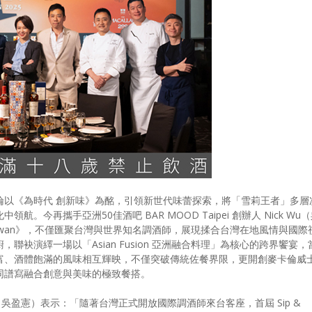
倫以《為時代 創新味》為酩，引領新世代味蕾探索，將「雪莉王者」多層
。今再攜手亞洲50佳酒吧 BAR MOOD Taipei 創辦人 Nick Wu
ts Taiwan》，不僅匯聚台灣與世界知名調酒師，展現揉合台灣在地風情與國際
聯袂演繹一場以「Asian Fusion 亞洲融合料理」為核心的跨界饗宴，
富、酒體飽滿的風味相互輝映，不僅突破傳統佐餐界限，更開創麥卡倫威
同譜寫融合創意與美味的極致餐搭。
k Wu（吳盈憲）表示：「隨著台灣正式開放國際調酒師來台客座，首屆 Sip &