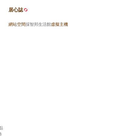
居心誌
網站空間
採智邦生活館
虛擬主機
點
詩