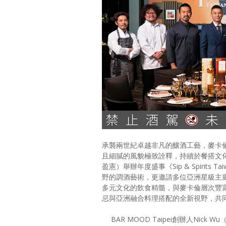
承襲兩世紀卓越非凡的釀酒工藝，麥卡
且細膩的風貌極致詮釋，持續於餐搭文化中領航
盈憲）舉辦年度盛事《Sip & Spiri
野的調酒藝術，更邀請多位亞洲星級主廚，
多元文化的飲食精髓，與麥卡倫層次豐
忌與亞洲融合料理搭配的全新視野，共
BAR MOOD Taipei創辦人Nic