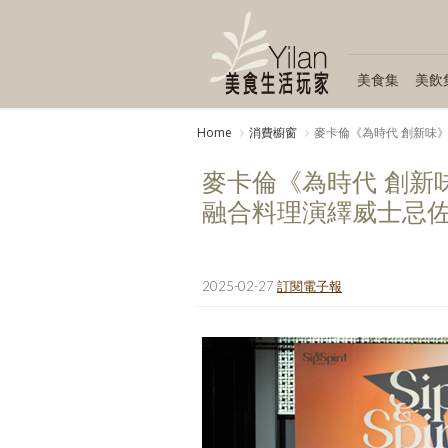
美食集
美飲
Home
消費櫥窗
麥卡倫《為時代 創新味》 攜
麥卡倫《為時代 創新味》 攜
融合料理演繹威士忌佐
2025-02-27
訂閱電子報