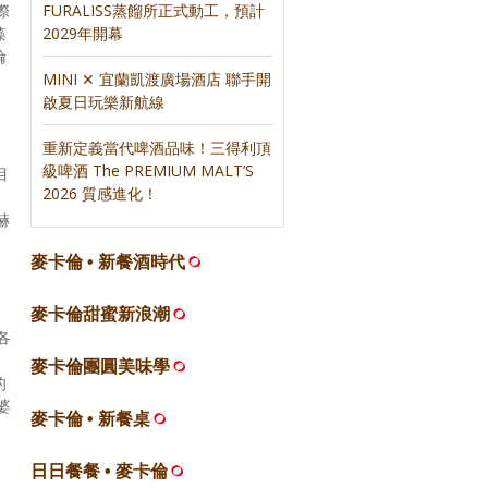
FURALISS蒸餾所正式動工，預計
際
2029年開幕
藻
倫
MINI ✕ 宜蘭凱渡廣場酒店 聯手開
啟夏日玩樂新航線
重新定義當代啤酒品味！三得利頂
級啤酒 The PREMIUM MALT’S
目
2026 質感進化！
熬
赫
麥卡倫 • 新餐酒時代
麥卡倫甜蜜新浪潮
各
，
麥卡倫團圓美味學
的
婆
麥卡倫 • 新餐桌
日日餐餐 • 麥卡倫