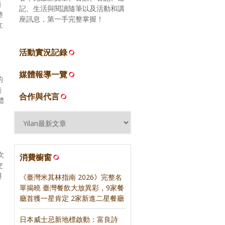
酒
記、生活與閱讀隨筆以及活動和講
整
座訊息，第一手完整掌握！
立
活動實況記錄
媒體報導一覽
的
造
合作與代言
體
次
消費櫥窗
交
與
《臺灣米其林指南 2026》完整名
單揭曉 臺灣餐飲大放異彩，9家餐
廳首獲一星肯定 2家新進二星餐廳
日本威士忌新地標啟動：富良詩