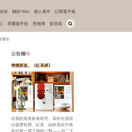
史區
關於Yilan
個人著作
訂閱電子報
記
享樂隨手拍
照相簿
影音區
餐搭饗宴
洲
公告欄
簡體新版。《紅茶經》
在我的長長飲食研究、寫作生涯與
出版歷程裡，紅茶，始終是此中格
外佔有一席之地的一類——自二十