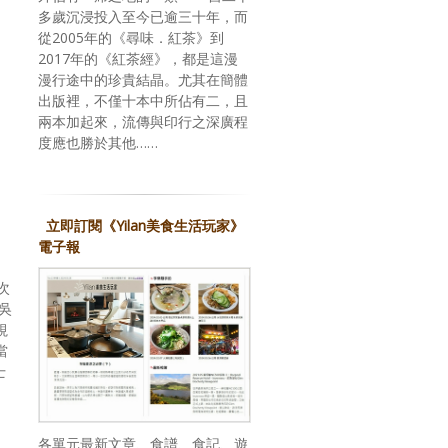
多歲沉浸投入至今已逾三十年，而
從2005年的《尋味．紅茶》到
2017年的《紅茶經》，都是這漫
漫行途中的珍貴結晶。尤其在簡體
出版裡，不僅十本中所佔有二，且
兩本加起來，流傳與印行之深廣程
度應也勝於其他……
立即訂閱《Yilan美食生活玩家》
電子報
次
（吳
視
當
士
各單元最新文章、食譜、食記、遊