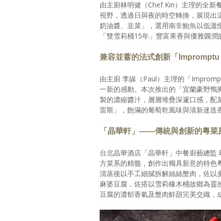
由主廚林明健（Chef Kin）主理的全新餐
視野，透過日與夜的時空轉換，展現出
奶油醬、韭菜」，選用南非鮑魚以低溫
「雙雪莉桶15年」豐富果香與優雅圓
兼容並蓄的法式創新「Impromptu by
由主廚 李皞（Paul）主理的「Improm
一新的感動。本次推出的「宜蘭豪野鴨胸」
製的濃縮醬汁，層層堆疊深邃口感，配菜
雷斯」，飽滿的葡萄乾風味與清新迷迭
「晶華軒」——傳統與創新的粵菜
台北晶華酒店「晶華軒」中餐廚藝總監
方菜系的精髓，創作出獨具新意的特色
清蒸後以手工細膩拆解絲絲蟹肉，佐以
麻婆豆腐，佐搭以雪莉橡木桶故鄉為靈
豆腐的濃郁香氣及蟹肉鮮甜完美交織，