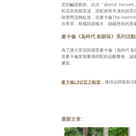
意的鹹甜藝術。此次「akeruE Des
莉花茶熬製茶湯，搭配接骨木凍的甜美
味蕾間流轉綻放，佐麥卡倫The Harmony
合香草、柑橘與甜橡木，細膩悠長的香
麥卡倫《為時代 創新味》系列活
為了讓大眾深刻感受麥卡倫《為時代 
造麥卡倫客製餐酒搭配的品酩餐會，誠
邂逅。
麥卡倫LINE官方帳號
，獲得品牌最新活
最新文章 :