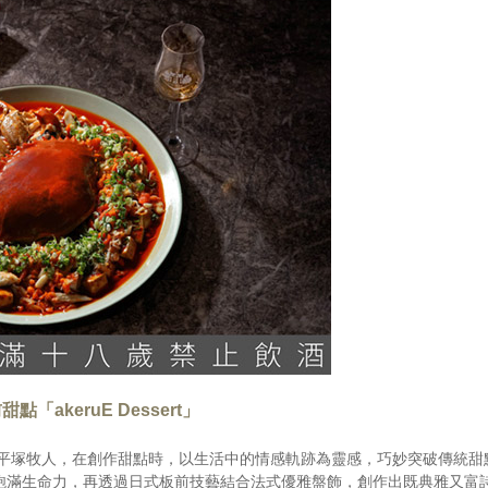
akeruE Dessert」
 平塚牧人，在創作甜點時，以生活中的情感軌跡為靈感，巧妙突破傳統甜
飽滿生命力，再透過日式板前技藝結合法式優雅盤飾，創作出既典雅又富