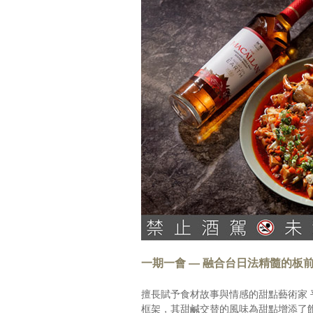
一期一會 — 融合台日法精髓的板前甜點「
擅長賦予食材故事與情感的甜點藝術家
框架，其甜鹹交替的風味為甜點增添了