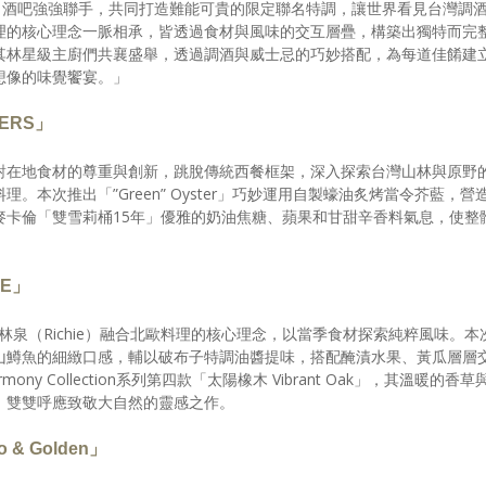
灣與國際知名酒吧強強聯手，共同打造難能可貴的限定聯名特調，讓世界看見台灣調
理的核心理念一脈相承，皆透過食材與風味的交互層疊，構築出獨特而完
其林星級主廚們共襄盛舉，透過調酒與威士忌的巧妙搭配，為每道佳餚建
想像的味覺饗宴。」
ERS」
秉持對在地食材的尊重與創新，跳脫傳統西餐框架，深入探索台灣山林與原野
本次推出「”Green” Oyster」巧妙運用自製蠔油炙烤當令芥藍，營
麥卡倫「雙雪莉桶15年」優雅的奶油焦糖、蘋果和甘甜辛香料氣息，使整
E」
林泉（Richie）融合北歐料理的核心理念，以當季食材探索純粹風味。本
山鱒魚的細緻口感，輔以破布子特調油醬提味，搭配醃漬水果、黃瓜層層
ny Collection系列第四款「太陽橡木 Vibrant Oak」，其溫暖的香草
，雙雙呼應致敬大自然的靈感之作。
& Golden」