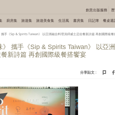
創意出版服務
歷
集
廚房集
旅遊集
旅遊美食集
生活風
書房集
日記簿
餐桌週
手《Sip & Spirits Taiwan》 以亞洲融合料理演繹威士忌佐餐新詩篇 再創國際級
手《Sip & Spirits Taiwan》 以亞
餐新詩篇 再創國際級餐搭饗宴
分享貼文 :