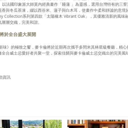
sert」以法國印象派大師莫內經典畫作「睡蓮 」為靈感，選用台灣特有的三窨
花香與冬瓜茶凍，綴以西谷米、蓮子與白木耳，使畫作中柔和靜謐的意境
 Collection系列第四款「太陽橡木 Vibrant Oak」，其優雅清新的風味
氣層層交織，完美和諧。
動將於全台盛大展開
創新味》的極致之饗，麥卡倫將於近期再次攜手多間米其林星級餐廳，精心
邀全台威士忌愛好者共聚一堂，探索佳餚與麥卡倫威士忌交織出的完美風
動資訊