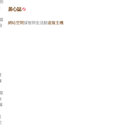
的
校
居心誌
 當
網站空間
採智邦生活館
虛擬主機
廚
耀
味
皇
絢
坐落
觀
巴