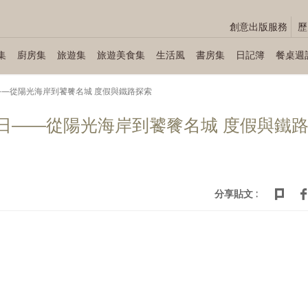
創意出版服務
歷
集
廚房集
旅遊集
旅遊美食集
生活風
書房集
日記簿
餐桌週
冬日——從陽光海岸到饕餮名城 度假與鐵路探索
接冬日——從陽光海岸到饕餮名城 度假與鐵
分享貼文 :