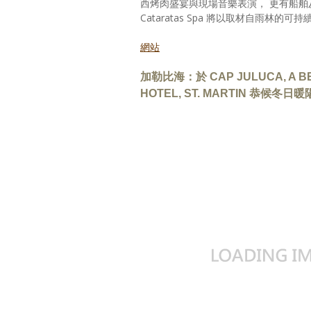
西烤肉盛宴與現場音樂表演， 更有船
Cataratas Spa 將以取材自雨林
網站
加勒比海：於 CAP JULUCA, A BE
HOTEL, ST. MARTIN 恭候冬日暖