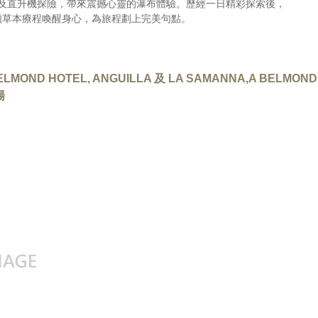
舶及直升機探險，帶來震撼心靈的瀑布體驗。歷經一日精彩探索後，
的可持續草本療程喚醒身心，為旅程劃上完美句點。
LMOND HOTEL, ANGUILLA 及 LA SAMANNA,A BELMOND
陽