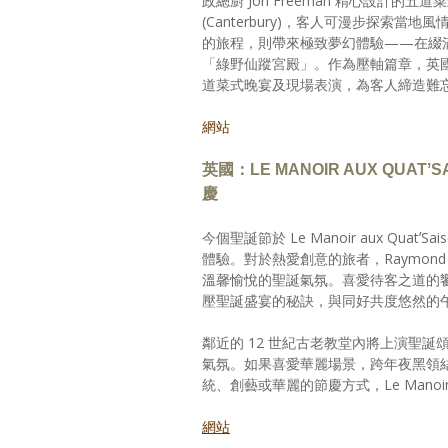
政總廚 Jon Freeman 精心設計的
(Canterbury)，客人可漫步探索當地風
的旅程，則帶來極致夢幻體驗——在綴
「綠野仙蹤宮殿」。作為壓軸篇章，英國普
道菜式晚宴及現場表演，為客人締造難
網站
英國：LE MANOIR AUX QUATʼS
慶
今個聖誕節於 Le Manoir aux QuatʼS
體驗。對於熱愛創意的旅者，Raymon
溫馨愉悅的聖誕氣氛。喜愛待客之道的饗宴主人，則
壓聖誕盛宴的秘訣，與同好共度悠然的
鄰近的 12 世紀古老教堂內將上演聖
氣氛。如果喜愛華麗場景，跨年夜黑領
統、創藝或華麗的節慶方式，Le Mano
網站