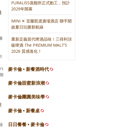
FURALISS蒸餾所正式動工，預計
2029年開幕
魅
MINI ✕ 宜蘭凱渡廣場酒店 聯手開
啟夏日玩樂新航線
養
重新定義當代啤酒品味！三得利頂
月
級啤酒 The PREMIUM MALT’S
2026 質感進化！
於
’s
麥卡倫 • 新餐酒時代
與愉
麥卡倫甜蜜新浪潮
麥卡倫團圓美味學
獻
麥卡倫 • 新餐桌
午睡
日日餐餐 • 麥卡倫