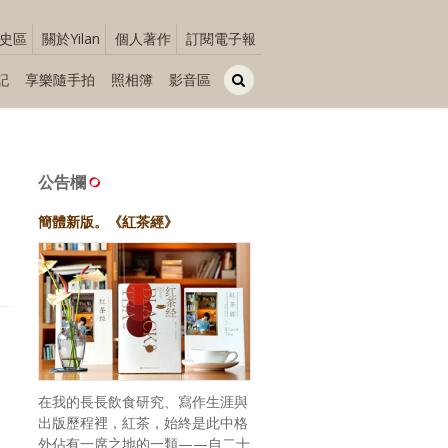
史區
關於Yilan
個人著作
訂閱電子報
記
享樂隨手拍
照相簿
影音區
路
公告欄
簡體新版。《紅茶經》
在我的長長飲食研究、寫作生涯與
出版歷程裡，紅茶，始終是此中格
外佔有一席之地的一類——自二十