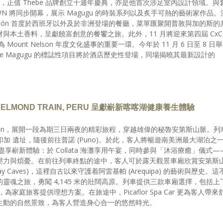
E 的誕生，正值 Thebe 品牌創立十週年慶典，亦是他首次涉足室內設計領域。與
 TOWN 將同步開幕，展示 Magugu 的時裝系列以及炙手可熱的藝術家作品。
el León 首度於西班牙以外及於非洲登場的餐廳，菜單匯聚開普敦與加的斯的
與本土香料，呈獻饒富創意的餐饗之旅。此外，11 月將迎來第四屆 CxC
unt Nelson 年度文化盛事的重要一環。今年於 11 月 6 日至 8 日
e Magugu 的標誌性項目將於酒店歷史性登場，同場揭曉其最新設計的
 BELMOND TRAIN, PERU 呈獻嶄新喀喀湖健康養生體驗
elmond Train，展開一段為期三日兩夜的精彩旅程，穿越雄偉的秘魯安第斯山脈。列
探訪印加 遺址，隨後前往普諾 (Puno)。於此，客人將暢遊南美洲最大湖泊之
靜謐湖水，盡享嶄新體驗：於 Collata 海灘享用午宴，同時參與「沐浴療癒」儀式—
壓力與煩憂。在前往列車終點的途中，客人可於露天觀景車廂欣賞安第斯
 Caves)，這裡自古以來守護着阿雷基帕 (Arequipa) 的藝術與歷史。這
靈魂之旅，勇闖 4,145 米的壯闊高原。列車提供三款車廂選擇，包括上
庭旅客提供理想方案。在旅途中，Picaflor Spa Car 更為客人帶來
生動的自然景致，為客人營造身心合一的悠然時光。