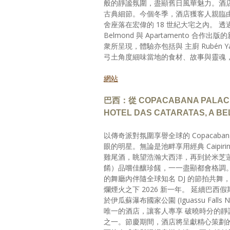
般的靜謐氛圍，盡顯舊日風華魅力。酒店由
古典細節。今個冬季，酒店獲客人親臨由本
舍座落在宏偉的 18 世紀大宅之內。
Belmond 與 Apartamento 合作出版的新食譜書
衆所呈現，體驗亦包括與 主廚 Rubén 
弓土角度細味當地的食材、故事與靈魂
網站
巴西：從 COPACABANA PALACE,
HOTEL DAS CATARATAS, A 
以傳奇派對氛圍享譽全球的 Copacabana Pa
眼的明星。無論是池畔享用經典 Caipi
雞尾酒，眺望浩瀚大西洋，再到於米芝蓮星級餐廳 
餚）品嚐佳釀珍饈，一一盡顯都會格調。在
的舞廳內伴隨全球知名 DJ 的節拍共
爛煙火之下 2026 新一年。 延續巴西假期體驗，
於伊瓜蘇瀑布國家公園 (Iguassu Fall
唯一的酒店，讓客人專享 破曉時分的靜謐
之一。節慶期間，酒店將呈獻精心策劃