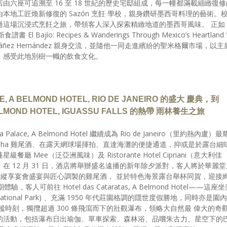
六座可追溯至 16 至 18 世紀的歷史宅邸組成，每一幢都滿載細緻復修
地工匠煥新修復的 Sazón 烹飪 學校，親身鑽研墨西哥料理的藝術。
 透過這場沉浸式烹飪之旅，帶領客人深入探索精緻地道的墨西哥風味。 正如
 El Bajío: Recipes & Wanderings Through Mexico’s Heartland
Yáñez Hernández 親身交流，並隨他一同走進繽紛的聖米格爾市場，以主
，感受此地別樹一幟的飲食文化。
 A BELMOND HOTEL, RIO DE JANEIRO 的盛大 慶典，到
BELMOND HOTEL, IGUASSU FALLS 的熱帶 雨林養生之旅
lace, A Belmond Hotel 繼續成為 Rio de Janeiro（里約熱內盧）最
rinha 雞尾酒、在露天網球場揮拍、直達海灘的便捷通道，抑或是於露台細
Mee（泛亞洲風味）及 Ristorante Hotel Cipriani（意大利佳
 12 月 31 日，酒店將舉辦盛名遠播的新年除夕派對，客人將於華麗堂
舞，縱享宴會盛宴與匠心調製的雞尾酒， 並於特色海景露台舉杯同賀，迎接
客人可前往 Hotel das Cataratas, A Belmond Hotel——這座
s National Park) 、充滿 1950 年代莊園格調的隱世度假勝地，同時亦是園內
時刻，獨攬超過 300 條飛瀉而下的壯觀瀑布，領略大自然最 偉大的奇
的活動，包括瀑布日出瑜伽、單車探索、森林浴、品嚐朱古力、星空下的