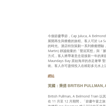
今個節慶季節，Cap Juluca, A Belmond Hot
展開再生與療癒的旅程。客人可於 La Sa
的時光。酒店特別策劃一系列療癒體驗，
Martin) 靜謐能量的「聲浴冥想」
方式，客人將帶著意念迎接新一年的來臨。此外，Cap
Maundays Bay 原始海岸的赤
術。客人亦可盡情投入在精彩多元水上
網站
英國：乘搭 BRITISH PULLMAN
British Pullman, A Belm
在 11 月至 12 月期間，「節慶午