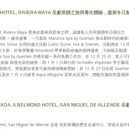
D HOTEL, RIVIERA MAYA 呈獻美饌之旅與養生體驗，盡展冬日
Hotel, Riviera Maya 置身於叢林與碧海之間，誠邀客人共同展開冬日假日之
串盛事，一方面於 Maroma Spa by Guerlain 推出劃時代的健康
one 主理的盛大活動 Curtis Stone: Fire & Friends。活動將於 12 
名大廚，於海濱餐廳 Woodend 帶來精彩絕倫的燒烤盛會、大師級互動課
a by Guerlain 亦將呈獻一系列免費工作坊。在 12 月 25 日，客人可
班探索 煥發光采的秘密；而 1 月 1 日舉行的 Orchidée Impériale 帝王蘭花
。香氛愛好者更可參與兩場獨家體驗：於 12 月 27 日欣賞 Guerlain
列； 以及於 1 月 2 日縱享 Aqua Allegoria 花草水語系列，體驗充滿自然靈感
VADA, A BELMOND HOTEL, SAN MIGUEL DE ALLENDE 呈
ond Hotel, San Miguel de Allende 這座 色彩斑斕的歷史名城中心，營造出如