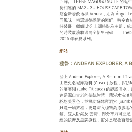
回歸。 THEBE MAGUGU SUIT
房相連的 MAGUGU HOUSE CAPE
店全新餐飲地標 Amura，則為 Áng
同風味，精選道德採購的海鮮、時令食材
時裝展，繼續以泛 非洲時裝為主題，成為 Mo
的時裝展演將邁向全新里程碑——Theb
2026 年春夏系列。
網站
秘魯：ANDEAN EXPLORER, A
登上 Andean Explorer, A B
由歷史名城庫斯科 (Cusco) 啟程，
的喀喀湖 (Lake Titicaca) 的
這是源自古老的傳統智慧，藉湖水洗滌
駝悠美景色，並探訪蘇姆拜洞穴 (Sumbay
只是一場旅程，更是深入秘魯高原腹地的
鋪、雙人卧鋪及 套房，部分車廂可互通，為家
緩的按摩及皇牌療程，窗外是秘魯百變