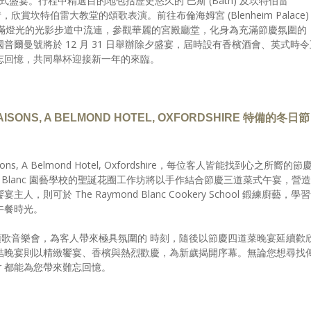
五道菜式盛宴。行程中精選目的地包括歷史悠久的 巴斯 (Bath) 及坎特伯雷
情，欣賞坎特伯雷大教堂的頌歌表演。前往布倫海姆宮 (Blenheim Palace)
滿燈光的光影步道中流連，參觀華麗的宮殿廳堂，化身為充滿節慶氛圍的
爾曼號將於 12 月 31 日舉辦除夕盛宴，屆時設有香檳酒會、英式時令
忘回憶，共同舉杯迎接新一年的來臨。
AISONS, A BELMOND HOTEL, OXFORDSHIRE 特備的冬日節
aisons, A Belmond Hotel, Oxfordshire，每位客人皆能找到心之所嚮的節
d Blanc 園藝學校的聖誕花圈工作坊將以手作結合節慶三道菜式午宴，營造
可於 The Raymond Blanc Cookery School 鍛練廚藝，學
午餐時光。
誕頌歌音樂會，為客人帶來極具氛圍的 時刻，隨後以節慶四道菜晚宴延續歡
結晚宴則以精緻饗宴、香檳與熱烈歡慶，為新歲揭開序幕。無論您想尋找
ir 都能為您帶來難忘回憶。