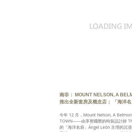
南非： MOUNT NELSON, A BE
推出全新套房及概念店； 「海洋名廚
今年 12 月，Mount Nelson, A Belm
TOWN——由享譽國際的時裝設計師 Th
的「海洋名廚」Ángel León 主理的沉浸式海