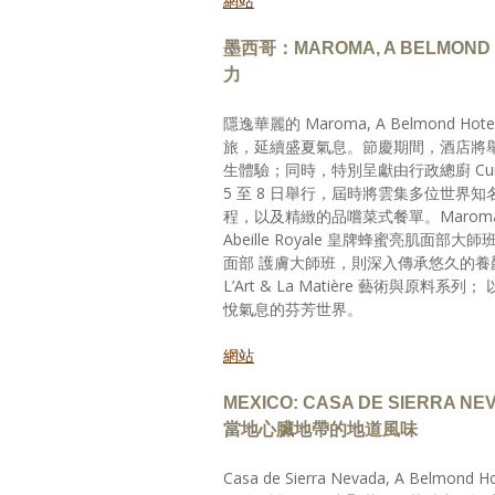
網站
墨西哥：MAROMA, A BELMON
力
隱逸華麗的 Maroma, A Belmond 
旅，延續盛夏氣息。節慶期間，酒店將舉辦 一連
生體驗；同時，特別呈獻由行政總廚 Curtis St
5 至 8 日舉行，屆時將雲集多位世界知
程，以及精緻的品嚐菜式餐單。Maroma Sp
Abeille Royale 皇牌蜂蜜亮肌面部大師
面部 護膚大師班，則深入傳承悠久的養顏模式
L’Art & La Matière 藝術與原料系
悅氣息的芬芳世界。
網站
MEXICO: CASA DE SIERRA NE
當地心臟地帶的地道風味
Casa de Sierra Nevada, A Belm