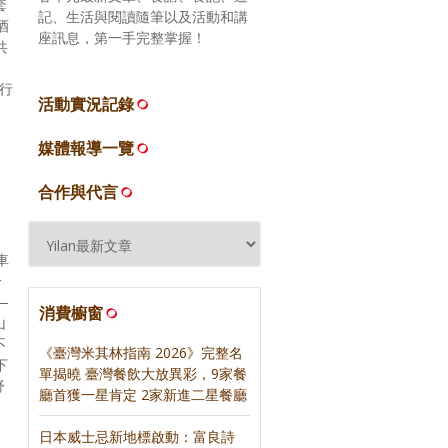
套
記、生活與閱讀隨筆以及活動和講
酒
座訊息，第一手完整掌握！
共
舉行
活動實況記錄
媒體報導一覽
合作與代言
車
一
—
消費櫥窗
山
不
《臺灣米其林指南 2026》完整名
下
單揭曉 臺灣餐飲大放異彩，9家餐
舒
廳首獲一星肯定 2家新進二星餐廳
日本威士忌新地標啟動：富良詩