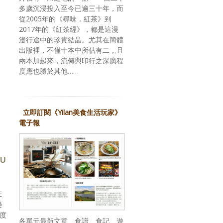
多歲沉浸投入至今已逾三十年，而
從2005年的《尋味．紅茶》到
2017年的《紅茶經》，都是這漫
漫行途中的珍貴結晶。尤其在簡體
出版裡，不僅十本中所佔有二，且
兩本加起來，流傳與印行之深廣程
度應也勝於其他……
立即訂閱《Yilan美食生活玩家》
電子報
GU
E
榮
再度
各單元最新文章、食譜、食記、遊