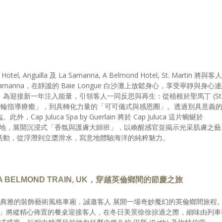
el, Anguilla 及 La Samanna, A Belmond Hotel, St. Martin 將與客人
manna，在靜謐的 Baie Longue 白沙灘上放鬆身心，享受寧靜與身心
為迎接新一年注入能量，引領客人一同反思與再生：從植根於聖馬丁 (St
與「脈輪指導療癒」，到具轉化力量的「可可儀式與感恩圈」。透過別具意義
 Juluca Spa by Guerlain 將於 Cap Juluca 這片蜿蜒於
足奢華 聖地，展開沉浸式「香氛與護膚大師班」，以喚醒感官並揭示光采肌膚之藝
活動，從浮潛到立槳滑水，寫意地體驗海洋的純粹魅力。
, A BELMOND TRAIN, UK，穿越英倫鄉間的節慶之旅
ond Train 以其典雅的裝飾藝術風格車廂，誠邀客人 展開一場奇妙魔幻的英倫鄉間旅程
宴之旅」將縱精心佈置的餐桌迎接客人，在冬日美景徐徐掠過之際，細味由列車