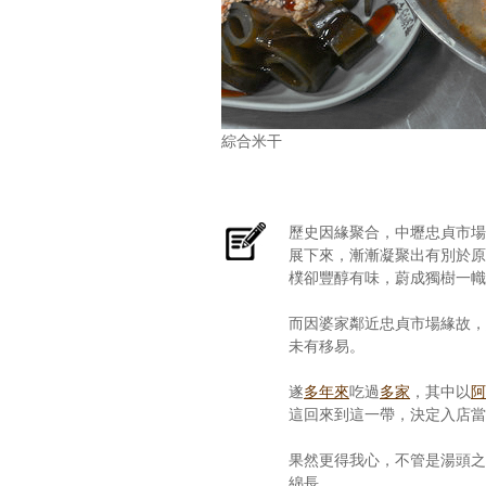
綜合米干
歷史因緣聚合，中壢忠貞市
展下來，漸漸凝聚出有別於
樸卻豐醇有味，蔚成獨樹一幟
而因婆家鄰近忠貞市場緣故
未有移易。
遂
多年來
吃過
多家
，其中以
阿
這回來到這一帶，決定入店當
果然更得我心，不管是湯頭
綿長。