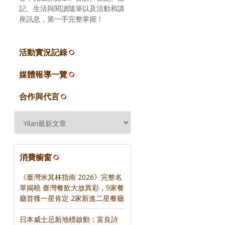
記、生活與閱讀隨筆以及活動和講
座訊息，第一手完整掌握！
活動實況記錄
媒體報導一覽
合作與代言
消費櫥窗
《臺灣米其林指南 2026》完整名
單揭曉 臺灣餐飲大放異彩，9家餐
廳首獲一星肯定 2家新進二星餐廳
日本威士忌新地標啟動：富良詩