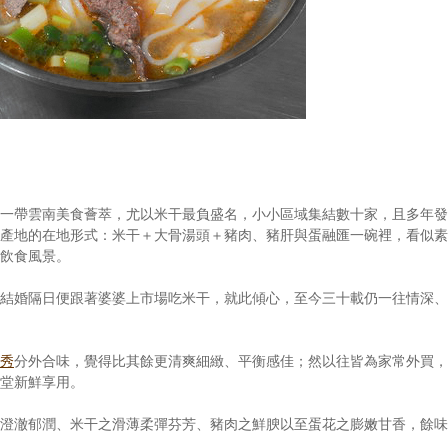
場一帶雲南美食薈萃，尤以米干最負盛名，小小區域集結數十家，且多年發
原產地的在地形式：米干＋大骨湯頭＋豬肉、豬肝與蛋融匯一碗裡，看似素
飲食風景。
，結婚隔日便跟著婆婆上市場吃米干，就此傾心，至今三十載仍一往情深、
秀
分外合味，覺得比其餘更清爽細緻、平衡感佳；然以往皆為家常外買，
堂新鮮享用。
之澄澈郁潤、米干之滑薄柔彈芬芳、豬肉之鮮腴以至蛋花之膨嫩甘香，餘味