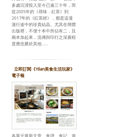
多歲沉浸投入至今已逾三十年，而
從2005年的《尋味．紅茶》到
2017年的《紅茶經》，都是這漫
漫行途中的珍貴結晶。尤其在簡體
出版裡，不僅十本中所佔有二，且
兩本加起來，流傳與印行之深廣程
度應也勝於其他……
立即訂閱《Yilan美食生活玩家》
電子報
各單元最新文章、食譜、食記、遊