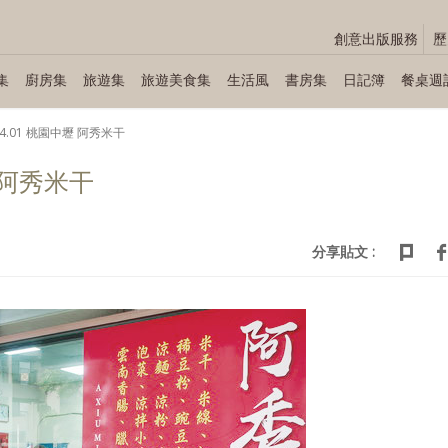
創意出版服務
歷
集
廚房集
旅遊集
旅遊美食集
生活風
書房集
日記簿
餐桌週
.04.01 桃園中壢 阿秀米干
壢 阿秀米干
分享貼文 :