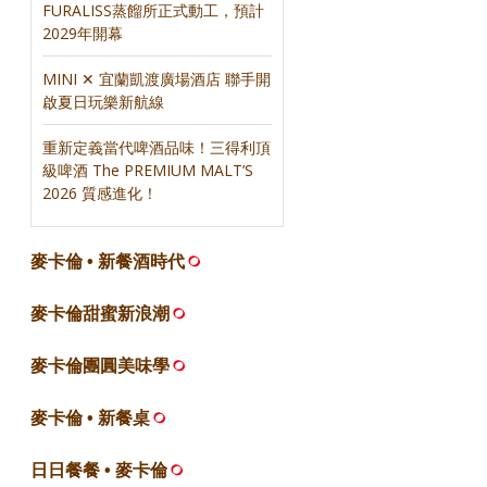
FURALISS蒸餾所正式動工，預計
2029年開幕
MINI ✕ 宜蘭凱渡廣場酒店 聯手開
啟夏日玩樂新航線
重新定義當代啤酒品味！三得利頂
級啤酒 The PREMIUM MALT’S
2026 質感進化！
麥卡倫 • 新餐酒時代
麥卡倫甜蜜新浪潮
麥卡倫團圓美味學
麥卡倫 • 新餐桌
日日餐餐 • 麥卡倫