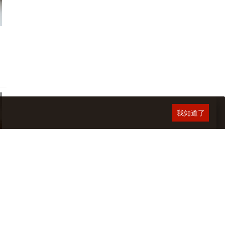
我知道了
2026.06.16 宜蘭頭城 當下咖啡
2026.05.31 雞湯榮麵食館