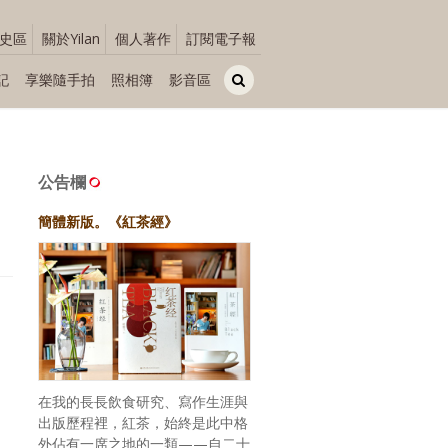
史區
關於Yilan
個人著作
訂閱電子報
記
享樂隨手拍
照相簿
影音區
公告欄
簡體新版。《紅茶經》
在我的長長飲食研究、寫作生涯與
出版歷程裡，紅茶，始終是此中格
外佔有一席之地的一類——自二十