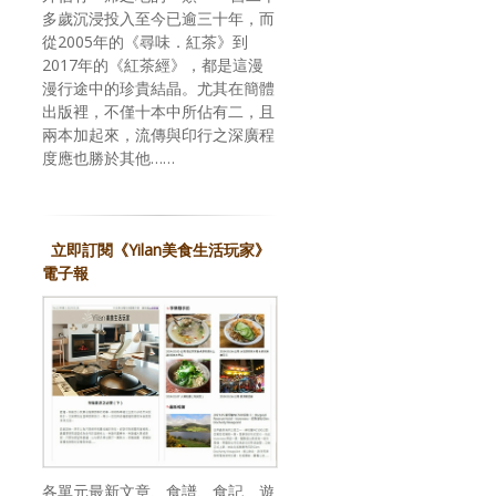
多歲沉浸投入至今已逾三十年，而
從2005年的《尋味．紅茶》到
2017年的《紅茶經》，都是這漫
漫行途中的珍貴結晶。尤其在簡體
出版裡，不僅十本中所佔有二，且
兩本加起來，流傳與印行之深廣程
度應也勝於其他……
立即訂閱《Yilan美食生活玩家》
電子報
各單元最新文章、食譜、食記、遊