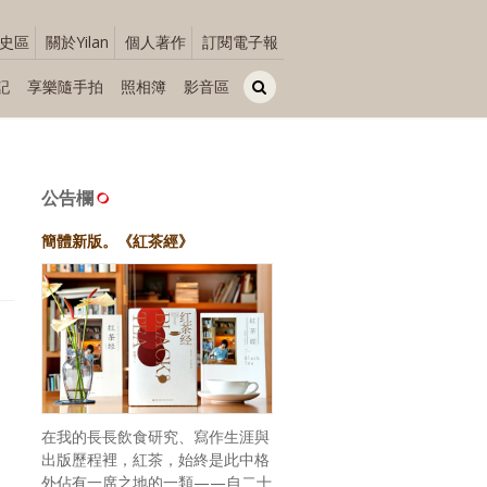
史區
關於Yilan
個人著作
訂閱電子報
記
享樂隨手拍
照相簿
影音區
公告欄
簡體新版。《紅茶經》
在我的長長飲食研究、寫作生涯與
出版歷程裡，紅茶，始終是此中格
外佔有一席之地的一類——自二十