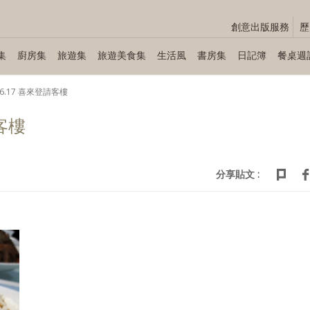
創意出版服務
歷
集
廚房集
旅遊集
旅遊美食集
生活風
書房集
日記簿
餐桌週
.06.17 喜來登請客樓
請客樓
分享貼文 :