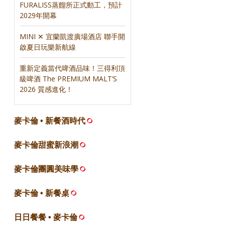
FURALISS蒸餾所正式動工，預計
2029年開幕
MINI ✕ 宜蘭凱渡廣場酒店 聯手開
啟夏日玩樂新航線
重新定義當代啤酒品味！三得利頂
級啤酒 The PREMIUM MALT’S
2026 質感進化！
麥卡倫 • 新餐酒時代
麥卡倫甜蜜新浪潮
麥卡倫團圓美味學
麥卡倫 • 新餐桌
日日餐餐 • 麥卡倫