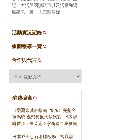
記、生活與閱讀隨筆以及活動和講
座訊息，第一手完整掌握！
活動實況記錄
媒體報導一覽
合作與代言
消費櫥窗
《臺灣米其林指南 2026》完整名
單揭曉 臺灣餐飲大放異彩，9家餐
廳首獲一星肯定 2家新進二星餐廳
日本威士忌新地標啟動：富良詩