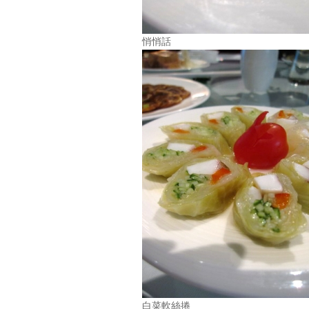
悄悄話
白菜軟絲捲