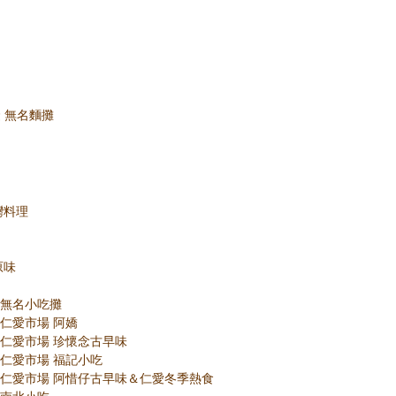
基隆 無名麵攤
灣料理
原味
隆 無名小吃攤
隆 仁愛市場 阿嬌
基隆 仁愛市場 珍懷念古早味
基隆 仁愛市場 福記小吃
 基隆 仁愛市場 阿惜仔古早味＆仁愛冬季熱食