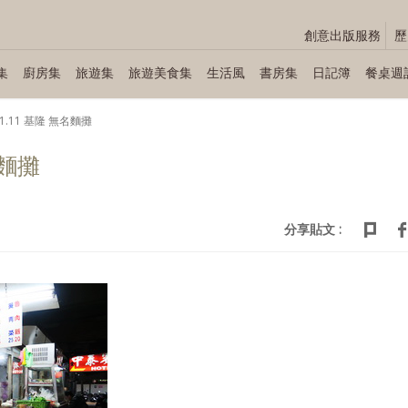
創意出版服務
歷
集
廚房集
旅遊集
旅遊美食集
生活風
書房集
日記簿
餐桌週
11.11 基隆 無名麵攤
名麵攤
分享貼文 :