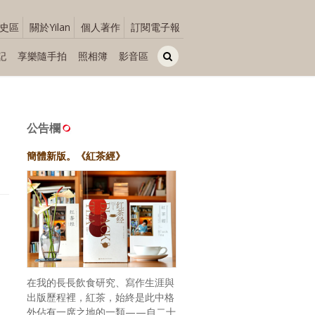
史區
關於Yilan
個人著作
訂閱電子報
記
享樂隨手拍
照相簿
影音區
公告欄
簡體新版。《紅茶經》
在我的長長飲食研究、寫作生涯與
出版歷程裡，紅茶，始終是此中格
外佔有一席之地的一類——自二十