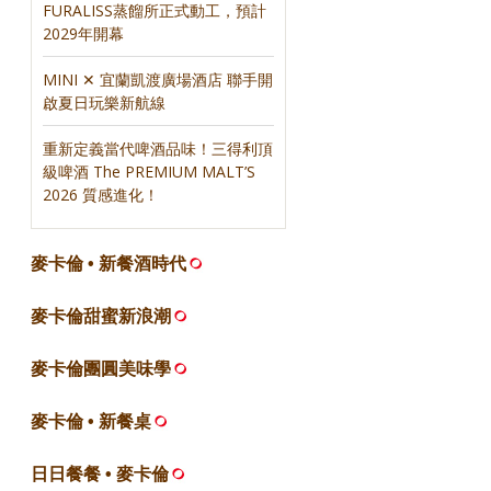
FURALISS蒸餾所正式動工，預計
2029年開幕
MINI ✕ 宜蘭凱渡廣場酒店 聯手開
啟夏日玩樂新航線
重新定義當代啤酒品味！三得利頂
級啤酒 The PREMIUM MALT’S
2026 質感進化！
麥卡倫 • 新餐酒時代
麥卡倫甜蜜新浪潮
麥卡倫團圓美味學
麥卡倫 • 新餐桌
日日餐餐 • 麥卡倫