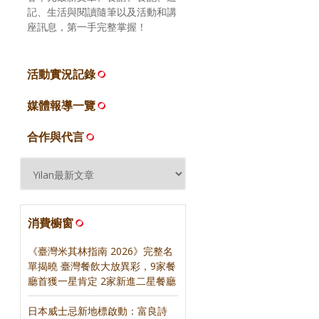
記、生活與閱讀隨筆以及活動和講
座訊息，第一手完整掌握！
活動實況記錄
媒體報導一覽
合作與代言
消費櫥窗
《臺灣米其林指南 2026》完整名
單揭曉 臺灣餐飲大放異彩，9家餐
廳首獲一星肯定 2家新進二星餐廳
日本威士忌新地標啟動：富良詩