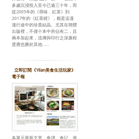
多歲沉浸投入至今已逾三十年，而
從2005年的《尋味．紅茶》到
2017年的《紅茶經》，都是這漫
漫行途中的珍貴結晶。尤其在簡體
出版裡，不僅十本中所佔有二，且
兩本加起來，流傳與印行之深廣程
度應也勝於其他……
立即訂閱《Yilan美食生活玩家》
電子報
各單元最新文章、食譜、食記、遊