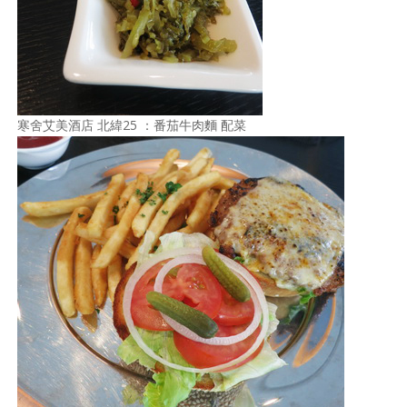
寒舍艾美酒店 北緯25 ：番茄牛肉麵 配菜