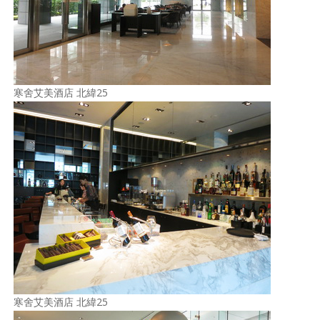
照相簿
影音區
創意出版服務
寒舍艾美酒店 北緯25
歷史區
關於Yilan
個人著作
活動實況記錄
媒體報導一覽
合作與代言
訂閱電子報
寒舍艾美酒店 北緯25