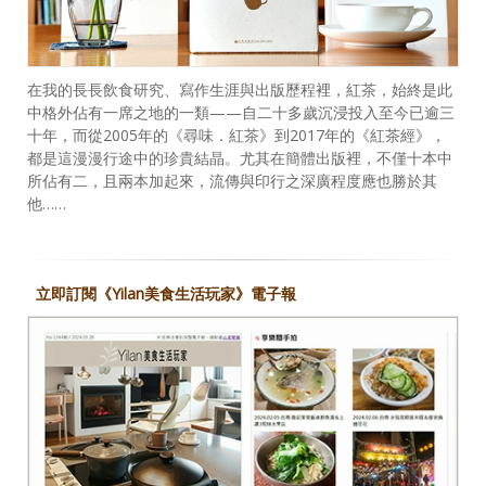
在我的長長飲食研究、寫作生涯與出版歷程裡，紅茶，始終是此
中格外佔有一席之地的一類——自二十多歲沉浸投入至今已逾三
十年，而從2005年的《尋味．紅茶》到2017年的《紅茶經》，
都是這漫漫行途中的珍貴結晶。尤其在簡體出版裡，不僅十本中
所佔有二，且兩本加起來，流傳與印行之深廣程度應也勝於其
他……
立即訂閱《Yilan美食生活玩家》電子報