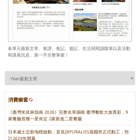
各單元最新文章、食譜、食記、遊記、生活與閱讀隨筆以及活動
和講座訊息，第一手完整掌握！
消費櫥窗
《臺灣米其林指南 2026》完整名單揭曉 臺灣餐飲大放異彩，9
家餐廳首獲一星肯定 2家新進二星餐廳
日本威士忌新地標啟動：富良詩FURALISS蒸餾所正式動工，預
計2029年開幕