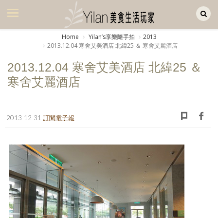
Yilan作品區
美食集
Home
Yilanʼs享樂隨手拍
2013
2013.12.04 寒舍艾美酒店 北緯25 ＆ 寒舍艾麗酒店
美飲集
2013.12.04 寒舍艾美酒店 北緯25 ＆
廚房集
寒舍艾麗酒店
旅遊集
旅遊美食集
2013-12-31
訂閱電子報
生活風
書房集
日記簿
餐桌週記
享樂隨手拍