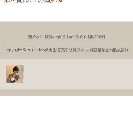
網站空間
採智邦生活館
虛擬主機
關於本站
∣
隱私權保護
∣
廣告與合作
∣
聯絡我們
Copyright © 2018 Yilan美食生活玩家 版權所有 未經授權禁止轉貼或節錄