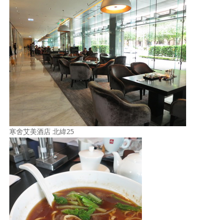
寒舍艾美酒店 北緯25