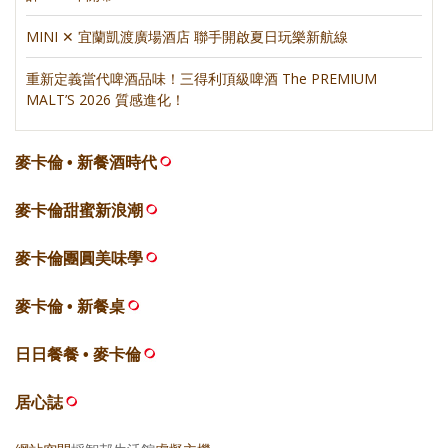
MINI ✕ 宜蘭凱渡廣場酒店 聯手開啟夏日玩樂新航線
重新定義當代啤酒品味！三得利頂級啤酒 The PREMIUM
MALT’S 2026 質感進化！
麥卡倫 • 新餐酒時代
麥卡倫甜蜜新浪潮
麥卡倫團圓美味學
麥卡倫 • 新餐桌
日日餐餐 • 麥卡倫
居心誌