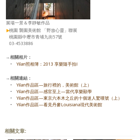
展場一景＆李靜敏作品
桃園 襲園美術館 「野放心靈」聯展
桃園縣中壢市青埔九街57號
03-4533886
→
相關相片：
•
Yilan照相簿：2013 享樂隨手拍I
→
相關連結：
•
Yilan作品區—旅行裡的，美術館（上）
•
Yilan作品區—感官至上—當代享樂顯學
•
Yilan作品區—東京六本木之丘的十個迷人驚嘆號（上）
•
Yilan作品區—看見丹麥Louisiana現代美術館
相關文章: