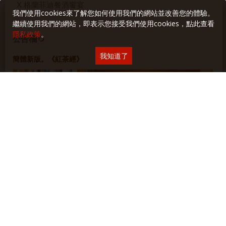
X 格蘭菲迪餐酒饗宴
我們使用cookies來了解您如何使用我們的網站並改善您的體驗。
繼續使用我們的網站，即表示您接受我們使用cookies，點此查看
隱私政策
。
公告欄
我知道了
簡體新版。《紅茶經》
在我的長長飲食研究、寫作生涯與出版歷程裡，紅茶，始終是此
中格外佔有一席之地的一類——自二十多歲沉浸投入至今已逾三