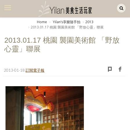
Yilan作品區
美食集
Home
Yilanʼs享樂隨手拍
2013
2013.01.17 桃園 襲園美術館 「野放心靈」聯展
美飲集
2013.01.17 桃園 襲園美術館 「野放
廚房集
心靈」聯展
旅遊集
旅遊美食集
2013-01-18
訂閱電子報
生活風
書房集
日記簿
餐桌週記
享樂隨手拍