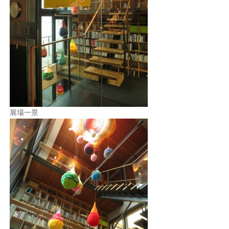
照相簿
影音區
創意出版服務
歷史區
關於Yilan
展場一景
個人著作
活動實況記錄
媒體報導一覽
合作與代言
訂閱電子報